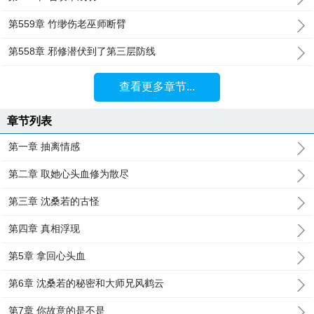
第559章 竹缈伤老巫师断臂
第558章 邪修潜伏到了第三层防线
查看更多章节...
章节列表
第一章 抽离情感
第二章 取她心头血修为散尽
第三章 沈桑若的古怪
第四章 真相浮现
第5章 拿回心头血
第6章 沈桑若的秘密和大师兄风鹤云
第7章 你故意的是不是