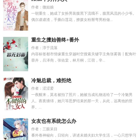
作者：微姑娘
一朝重生，她成了女扮男装腹黑下流哦不，腹黑风流的小少爷。
偶尔虐虐渣，手撕白莲花，撩拨女粉掰弯男粉做...
重生之擅始善终+番外
作者：淳于流落
内容标签都市情缘重生穿越时空搜索关键字主角张雾善┃配角叶
蓉卉，吕泽尧，张佑棠，林月桐，江宿，辛...
冷魅总裁，难拒绝
作者：涩涩爱
一夜醒来，莫名被拍了照片，她被当成礼物送给了一个冷魅男
人。夜夜缠绵，她只等恶梦结束的那一天，从此，远离他的世
界。...
女友也有系统怎么办
作者：三眼呆目
番外卷神秘向，日轻向，讲述未婚夫妇大学生活，一心只想学习