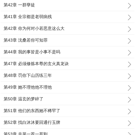
第42章 一群孽徒
第41章 全宗都是老弱病残
第42章 你为何对小若恶意这么大
第43章 沈桑若你可知罪
第44章 我的事皆是小事不是吗
第47章 必须修炼本尊的玄火真龙诀
第48章 罚你下山历练三年
第49章 她不理他他不理他
第50章 温玄的梦碎了
第51章 他们的东西她不稀罕了
第52章 找白沐沐要回通行玉牌
第53章 韭菜一茬一茬割