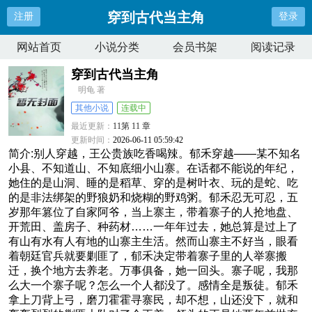
穿到古代当主角
注册
登录
网站首页
小说分类
会员书架
阅读记录
穿到古代当主角
明龟 著
其他小说
连载中
最近更新：
11第 11 章
更新时间：
2026-06-11 05:59:42
简介:别人穿越，王公贵族吃香喝辣。郁禾穿越——某不知名
小县、不知道山、不知底细小山寨。在话都不能说的年纪，
她住的是山洞、睡的是稻草、穿的是树叶衣、玩的是蛇、吃
的是非法绑架的野狼奶和烧糊的野鸡粥。郁禾忍无可忍，五
岁那年篡位了自家阿爷，当上寨主，带着寨子的人抢地盘、
开荒田、盖房子、种药材……一年年过去，她总算是过上了
有山有水有人有地的山寨主生活。然而山寨主不好当，眼看
着朝廷官兵就要剿匪了，郁禾决定带着寨子里的人举寨搬
迁，换个地方去养老。万事俱备，她一回头。寨子呢，我那
么大一个寨子呢？怎么一个人都没了。感情全是叛徒。郁禾
拿上刀背上弓，磨刀霍霍寻寨民，却不想，山还没下，就和