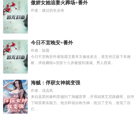
傲娇女她追妻火葬场+番外
作者：难过的失业侠
...
今日不宜晚安+番外
作者：陆愿
今日不宜晚安作者陆愿文案本文修改多次，请支持正版下本难
耐，求收藏啦w倪音十八岁被接到溪城。男人西装...
海贼：俘获女神就变强
作者：浅流风
来自蓝星的秦昀穿越到了海贼世界，开局就将艾尼路砸死，掠夺
了响雷果实能力。他当即就自称为神，统治了空岛，发现了自
己...
岁岁青山念她不与青山辞一弯皎皎免费
跟回避型谈恋爱的成功
率高吗
失控婚姻完整版
四爷黛玉
魔术师谁
末日有间房
亮剑
红警基地旅长懵怎么通关
穿越忍界我推广手游
万花劫一个欲