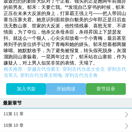
轰轰烈烈的剿匪大队对了个正着。领头的正是她两年前抛弃
的前男友。郁禾：天要亡我。**发现自己穿书的时候，郁禾
正压在未来大反派的身上，打算霸王强上弓——把人带回山
寨当压寨夫君。她意识到面前肤白貌美的少年郎正是日后血
洗无数山寨、世家的大反派，他性情残暴、喜怒无常、不讲
情面，为了夺位，他杀父杀母杀臣，杀得昇国上下瑟瑟发
抖。就这么一个狠人，心尖尖却放着一个小青梅，最后甚至
将到手的皇位拱手让给了青梅和她的姘头。郁禾想着都两腿
哆嗦。她默默收手，为了避免被报复，转头假死脱身，灰溜
溜跑回山寨躲着。一晃两年过去了，郁禾站在山寨前，作为
嫌疑人，对上男人似笑非笑的表情。天塌了。
相关推荐：
穿越古代当寨主
穿到古代当名士全文
穿到古代
当哥儿
穿到古代当寨主明龟
穿到古代当主角
加入书架
开始阅读
章节目录
最新章节
11第 11 章
10第 10 章