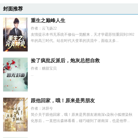
封面推荐
重生之巅峰人生
作者：云飞扬22
友情提示本书无系统不修仙一觉醒来，天才学霸苏恒重回到1992
年的高三时代。站在时代大变革的洪流中，面临太多...
捡了疯批反派后，炮灰总想自救
作者：糖甜宝贝
...
跟他回家，哦！原来是男朋友
作者：沐辞兮
简介关于跟他回家，哦！原来是男朋友谢南深x染秋小狐狸染秋
化形后，一直想出森林看看，碰巧碰到了谢南深，也是他带...