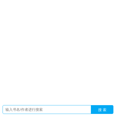
贼的65
穿越亮剑绑定红警系统
亮剑红警我有无限资源
无限火
力最新消息今天
和回避型谈恋爱
替嫁以后杀猪刀的温柔免费
阅读
危桥造成人员伤亡补偿
高速危桥施工可否采取借道措
施
都市重生的我成了顶级富二代!有没有加料板
蓝水晶是假的
还是真的
魔术师Edenchoi
magicians魔术师
蓝水晶值得购买
吗
都市重生的我成了顶级富二代!全文免费阅读
横滨异能但愚
人众TXT资源
少年不识愁滋味原来叫什么名字
爱上他了
危桥
禁止通行
大小姐的贴身医生免费阅读
婚心所动全文免费阅
读
热吻野玫瑰色酸糖txt
他爱上她了短剧免费观看
圣父短
剧
开局给秦皇汉武科普历史
危桥管制
圣父圣子圣灵怎么解
释
危桥的界定标准
替嫁当天被流放后续
末世有间甜品屋
万
人迷她死盾了
婚心失守韩剧在线播放
我帮女帝镇后宫女主角
叫什么
在克苏鲁副本里疯狂摆烂
魔方教程女的讲解
不许学坏
娱乐圈讲的什么
危桥路面设路障限车通行行人路过意外摔亡谁
负责
恶毒主母暴力掌家
帝尊免费阅读笔趣阁
母女狩猎者在
线
魔方女人
亮剑我有红警基地车 书评
一个欲贼的成长(万花
劫) 在线阅读
搜 索