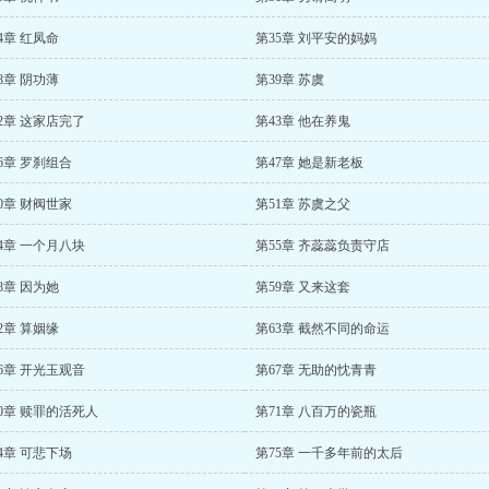
4章 红凤命
第35章 刘平安的妈妈
8章 阴功薄
第39章 苏虞
2章 这家店完了
第43章 他在养鬼
6章 罗刹组合
第47章 她是新老板
0章 财阀世家
第51章 苏虞之父
4章 一个月八块
第55章 齐蕊蕊负责守店
8章 因为她
第59章 又来这套
2章 算姻缘
第63章 截然不同的命运
6章 开光玉观音
第67章 无助的忱青青
0章 赎罪的活死人
第71章 八百万的瓷瓶
4章 可悲下场
第75章 一千多年前的太后