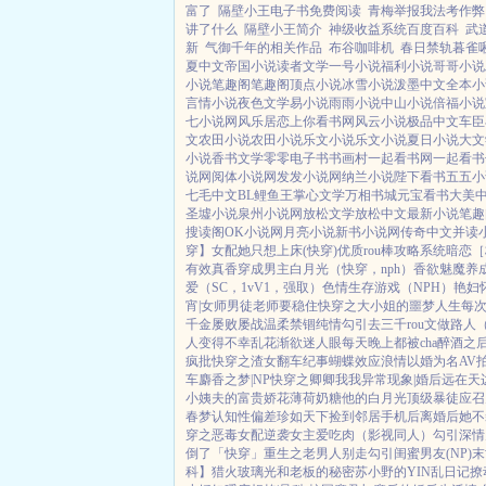
富了
隔壁小王电子书免费阅读
青梅举报我法考作弊
讲了什么
隔壁小王简介
神级收益系统百度百科
武
新
气御千年的相关作品
布谷咖啡机
春日禁轨暮雀
夏中文
帝国小说
读者文学
一号小说
福利小说
哥哥小说
小说
笔趣阁
笔趣阁
顶点小说
冰雪小说
泼墨中文
全本小
言情小说
夜色文学
易小说
雨雨小说
中山小说
倍福小说
七小说网
风乐居
恋上你看书网
风云小说
极品中文
车臣
文
农田小说
农田小说
乐文小说
乐文小说
夏日小说
大文
小说
香书文学
零零电子书
书画村
一起看书网
一起看书
说网
阅体小说网
发发小说网
纳兰小说
陛下看书
五五小
七毛中文
BL鲤鱼王
掌心文学
万相书城
元宝看书
大美
圣墟小说
泉州小说网
放松文学
放松中文
最新小说
笔趣
搜读阁
OK小说网
月亮小说
新书小说网
传奇中文
并读
穿】
女配她只想上床(快穿)
优质rou棒攻略系统
暗恋［校
有效真香
穿成男主白月光（快穿，nph）
香欲
魅魔养
爱（SC，1vV1，强取）
色情生存游戏（NPH）
艳妇
宵|女师男徒
老师要稳住
快穿之大小姐的噩梦人生
每次
千金屡败屡战
温柔禁锢
纯情勾引
去三千rou文做路人
人变得不幸
乱花渐欲迷人眼
每天晚上都被cha
醉酒之
疯批
快穿之渣女翻车纪事
蝴蝶效应
浪情
以婚为名
AV
车
麝香之梦|NP
快穿之卿卿我我
异常现象|婚后
远在天
小姨夫的富贵娇花
薄荷奶糖
他的白月光
顶级暴徒
应召
春梦
认知性偏差
珍如天下
捡到邻居手机后
离婚后她不
穿之恶毒女配逆袭
女主爱吃肉
（影视同人）勾引深情
倒了「快穿」
重生之老男人别走
勾引闺蜜男友(NP)
末
科】猎火
玻璃光
和老板的秘密
苏小野的YIN乱日记
撩