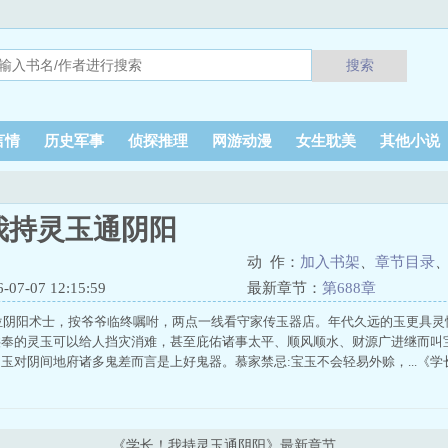
搜索
言情
历史军事
侦探推理
网游动漫
女生耽美
其他小说
我持灵玉通阴阳
动 作：
加入书架
、
章节目录
7-07 12:15:59
最新章节：
第688章
7位阴阳术士，按爷爷临终嘱咐，两点一线看守家传玉器店。年代久远的玉更具
供奉的灵玉可以给人挡灾消难，甚至庇佑诸事太平、顺风顺水、财源广进继而叫
玉对阴间地府诸多鬼差而言是上好鬼器。慕家禁忌:宝玉不会轻易外赊，...《
《学长！我持灵玉通阴阳》最新章节