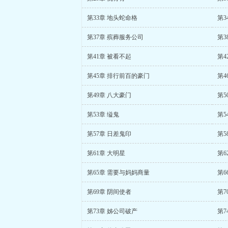
第33章 地头蛇命格
第3
第37章 殡葬服务公司
第3
第41章 被看不起
第4
第45章 排行前百的豪门
第4
第49章 八大豪门
第5
第53章 缢鬼
第5
第57章 日差鬼印
第5
第61章 大明星
第6
第65章 需要与妈妈商量
第6
第69章 阴间使者
第7
第73章 姊公司破产
第7