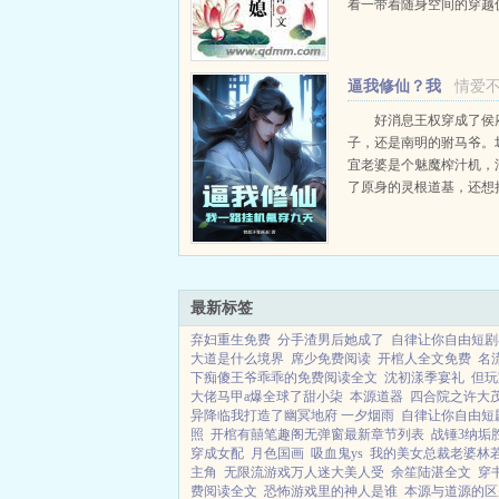
看一带着随身空间的穿越
如何应对这婆婆妈妈的生活！
逼我修仙？我
情爱
一路挂机氪穿九天！
好消息王权穿成了侯
子，还是南明的驸马爷。
宜老婆是个魅魔榨汁机，
了原身的灵根道基，还想
傀儡掌控侯府？简直疯批
是，王权还摊上个不当人
统，非逼着他刻苦修仙，
升。...
最新标签
弃妇重生免费
分手渣男后她成了
自律让你自由短剧
大道是什么境界
席少免费阅读
开棺人全文免费
名
下痴傻王爷乖乖的免费阅读全文
沈初漾季宴礼
但玩
大佬马甲a爆全球了甜小柒
本源道器
四合院之许大茂
异降临我打造了幽冥地府 一夕烟雨
自律让你自由短
照
开棺有囍笔趣阁无弹窗最新章节列表
战锤3纳垢
穿成女配
月色国画
吸血鬼ys
我的美女总裁老婆林
主角
无限流游戏万人迷大美人受
余笙陆湛全文
穿
费阅读全文
恐怖游戏里的神人是谁
本源与道源的区