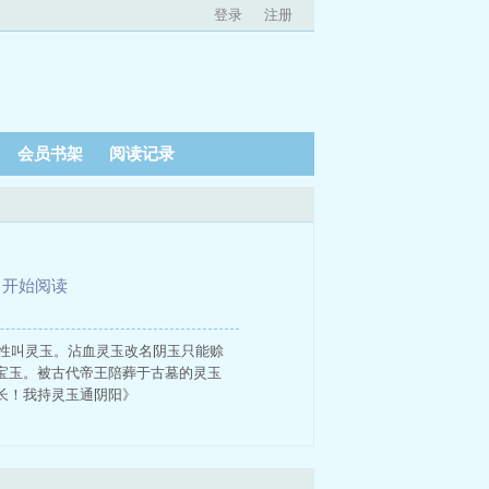
登录
注册
会员书架
阅读记录
、
开始阅读
灵性叫灵玉。沾血灵玉改名阴玉只能赊
宝玉。被古代帝王陪葬于古墓的灵玉
学长！我持灵玉通阴阳》