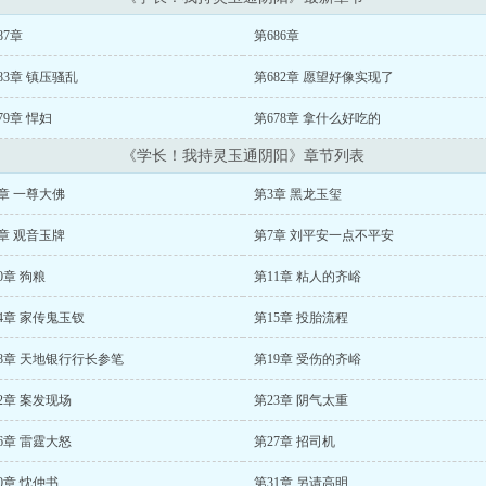
87章
第686章
83章 镇压骚乱
第682章 愿望好像实现了
79章 悍妇
第678章 拿什么好吃的
《学长！我持灵玉通阴阳》章节列表
章 一尊大佛
第3章 黑龙玉玺
章 观音玉牌
第7章 刘平安一点不平安
0章 狗粮
第11章 粘人的齐峪
4章 家传鬼玉钗
第15章 投胎流程
8章 天地银行行长参笔
第19章 受伤的齐峪
2章 案发现场
第23章 阴气太重
6章 雷霆大怒
第27章 招司机
0章 忱仲书
第31章 另请高明