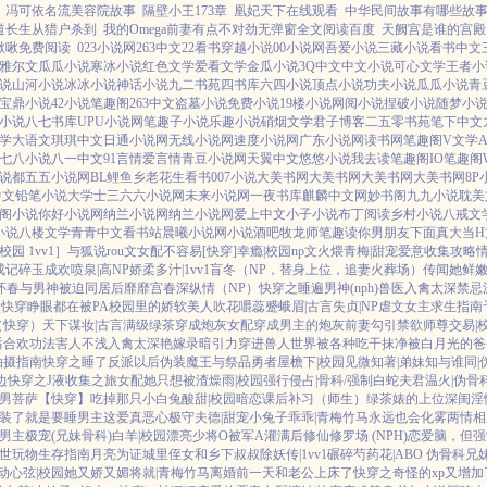
冯可依名流美容院故事
隔壁小王173章
凰妃天下在线观看
中华民间故事有哪些故
道长生从猎户杀到
我的Omega前妻有点不对劲无弹窗全文阅读百度
天阙宫是谁的宫殿
啾啾免费阅读
023小说网
263中文
22看书
穿越小说
00小说网
吾爱小说
三藏小说
看书中文
雅尔文
瓜瓜小说
寒冰小说
红色文学
爱看文学
金瓜小说
3Q中文
中文小说
可心文学
王者小
说
山河小说
冰冰小说
神话小说
九二书苑
四书库
六四小说
顶点小说
功夫小说
瓜瓜小说
青
宝鼎小说
42小说
笔趣阁
263中文
盗墓小说
免费小说
19楼小说
网阅小说
捏破小说
随梦小
小说
八七书库
UPU小说网
笔趣子小说
乐趣小说
硝烟文学
君子博客
二五零书苑
笔下中文
学
大语文
琪琪中文
日通小说网
无线小说网
速度小说网
广东小说网
读书网
笔趣阁V
文学
七八小说
八一中文
91言情
爱言情
青豆小说网
天翼中文
悠悠小说
我去读
笔趣阁IO
笔趣阁
说都
五五小说网
BL鲤鱼乡
老花生看书
007小说
大美书网
大美书网
大美书网
大美书网
8P
中文
铅笔小说
大学士
三六六小说网
未来小说网
一夜书库
麒麟中文网
妙书阁
九九小说
耽美
阁小说
你好小说网
纳兰小说网
纳兰小说网
爱上中文
小子小说
布丁阅读
乡村小说
八戒文
小说
八楼文学
青青中文
看书站
晨曦小说网
小说酒吧
牧龙师
笔趣读
你男朋友下面真大
当
园 1vv1］
与狐说
rou文女配不容易[快穿]
幸瘾|校园np
文火煨青梅|甜宠
爱意收集攻略
成记
碎玉成欢
喷泉|高NP
娇柔多汁|1vv1
盲冬（NP，替身上位，追妻火葬场）
传闻她鲜嫩
怀春
与男神被迫同居后
靡靡宫春深
纵情（NP）
快穿之睡遍男神(nph)
兽医
入禽太深
禁忌
快穿睁眼都在被PA
校园里的娇软美人
吹花嚼蕊
蹙蛾眉|古言
失贞|NP
虐文女主求生指南
（快穿）
天下谋妆|古言
满级绿茶穿成炮灰女配
穿成男主的炮灰前妻
勾引禁欲师尊
交易|
后
合欢功法害人不浅
入禽太深
艳嫁录
暗引力
穿进兽人世界被各种吃干抹净
被白月光的爸
拍摄指南
快穿之睡了反派以后
伪装魔王与祭品勇者
屋檐下|校园
见微知著|弟妹
知与谁同|
边
快穿之J液收集之旅
女配她只想被渣
燥雨|校园
强行侵占|骨科/强制
白蛇夫君
温火|伪骨
男菩萨
【快穿】吃掉那只小白兔
酸甜|校园暗恋
课后补习（师生）
绿茶婊的上位
深闺淫
装了
就是要睡男主
这爱真恶心
极守夫德|甜宠
小兔子乖乖|青梅竹马
永远也会化雾
两情相
男主
极宠(兄妹骨科)
白羊|校园
漂亮少将O被军A灌满后
修仙修罗场 (NPH)
恋爱脑，但强
世玩物生存指南
月亮为证
城里侄女和乡下叔叔
除妖传|1vv1
碾碎芍药花|ABO 伪骨科兄
动心弦|校园
她又娇又媚
将就|青梅竹马
离婚前一天和老公上床了
快穿之奇怪的xp又增加