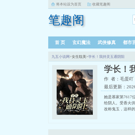
将本站设为首页
收藏笔趣阁
笔趣阁
首 页
玄幻魔法
武侠修真
都市
九五小说网
>女生耽美>
学长！我持灵玉通阴阳
学长！
作 者：毛蛋吖
最后更新：2026-0
她是慕家第761
给阴人。受香火
改称鬼玉，这样的