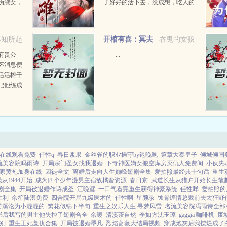
伪淑女，
子好好的活下去，没成想，吃人的
...
乱世让他不得不奋力反抗，慢慢
的，他现了姐妹花妻子的惊天身
世。为止，他们迎来了无尽的迫
不知所起
开棺有喜：冥夫
吞鬼的女孩
害，为了护住妻子们，秦泽一步一
求放过+番外
步...
府贵公
...
坏消息便
活活榨干
把他练成
！更惨的
的狗系
早日飞
在线观看免费
任性q
春日浆果
金丝雀的职业操守by迟晚晚
第章大秦皇子
倾城倾国
流美容院吗雨诗
开局宗门圣女找我退婚
下毒神医嫡女搬空库房灭仇人免费阅
小伙失
家黄袍加身在线
囚徒全文
离婚后走向人生巅峰短剧全集
爱拍照最经典十句话
重生
从1944开始
成为四个少年漫男主宿敌橘蛮资源
春日京
武道长生从猎户开始长生笔
剧全集
开局被退婚作诗成圣
江晚鸢
一口气看完重生获得神豪系统
任性咩
爱拍照的
胜利
余笙陆湛免费
四合院开局九级医术的
任性啊
星颜录
蚀骨缠情总裁前夫太狂野
若溪沦为小混混的
繁花似锦下半句
重生之娱乐人生 寻梦风雪
名流美容院冯雨诗全部
书后我写的男主他失控了短剧合全
余暖
清溪茶自然
季如方沈玉琼
gaggia 咖啡机
废
别
重生王妃复仇合集
开局被退婚墨凡
烈焰蔷薇大结局视频
穿成炮灰后我摆烂成了