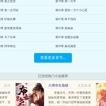
8章 谈之色变
第79章 第一大学
2章 第一次罚站
第83章 爱的一万个小心思
6章 轩辕长卿
第87章 终于找到
0章 接管案发现场
第91章 新妹妹
4章 为了长寿
第95章 他紧步追随
8章 同学林迠
第99章 躲在隔壁
查看更多章节...
已完结热门小说推荐
忌诗
大周布衣枭雄
文思泉涌
娘嫁给李
穿越古代，开局一对重病垂死
座茅草
姐妹花童养媳，秦泽绑定了宠妻家
安宁。且
系统，他一开始只想带着姐妹花妻