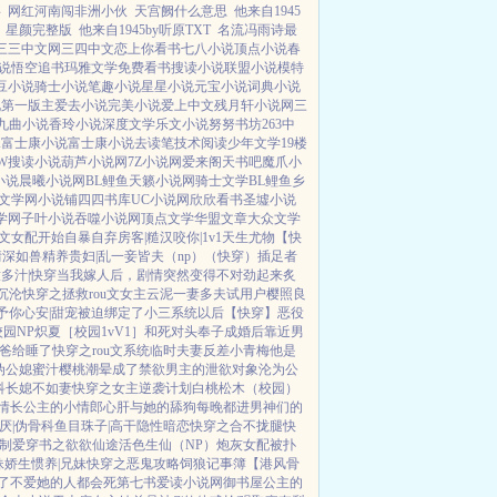
事
网红河南闯非洲小伙
天宫阙什么意思
他来自1945
星颜完整版
他来自1945by听原TXT
名流冯雨诗最
三三中文网
三四中文
恋上你看书
七八小说
顶点小说
春
说
悟空追书
玛雅文学
免费看书
搜读小说
联盟小说
模特
豆小说
骑士小说
笔趣小说
星星小说
元宝小说
词典小说
说
第一版主
爱去小说
完美小说
爱上中文
残月轩小说网
三
九曲小说
香玲小说
深度文学
乐文小说
努努书坊
263中
A
富士康小说
富士康小说
去读笔
技术阅读
少年文学
19楼
W
搜读小说
葫芦小说网
7Z小说网
爱来阁
天书吧
魔爪小
小说
晨曦小说网
BL鲤鱼
天籁小说网
骑士文学
BL鲤鱼乡
文学网
小说铺
四四书库
UC小说网
欣欣看书
圣墟小说
学网
子叶小说
吞噬小说网
顶点文学
华盟文章
大众文学
H文女配开始自暴自弃
房客|糙汉
咬你|1v1
天生尤物【快
情深如兽
精养贵妇|乱
一妾皆夫（np）
（快穿）插足者
多汁|快穿
当我嫁人后，剧情突然变得不对劲起来
炙
沉沦
快穿之拯救rou文女主
云泥
一妻多夫试用户
樱照良
予你心安|甜宠
被迫绑定了小三系统以后【快穿】
恶役
校园NP
炽夏［校园1vV1］
和死对头奉子成婚后
靠近男
爸给睡了
快穿之rou文系统
临时夫妻
反差小青梅
他是
伪公媳
蜜汁樱桃
潮晕
成了禁欲男主的泄欲对象
沦为公
科
长媳不如妻
快穿之女主逆袭计划
白桃松木（校园）
情
长公主的小情郎
心肝与她的舔狗
每晚都进男神们的
厌|伪骨科
鱼目珠子|高干
隐性暗恋
快穿之合不拢腿
快
制爱
穿书之欲欲仙途
活色生仙（NP）
炮灰女配被扑
妹
娇生惯养|兄妹
快穿之恶鬼攻略
饲狼记事簿
【港风骨
了
不爱她的人都会死
第七书
爱读小说网
御书屋
公主的