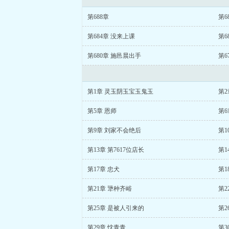
第688章
第6
第684章 没来上课
第6
第680章 施邑晨出手
第6
第1章 灵玉阴玉宝玉鬼玉
第2
第5章 恩师
第6
第9章 刘家不会绝后
第1
第13章 第7617位店长
第1
第17章 忠犬
第1
第21章 犟种齐峪
第2
第25章 是被人引来的
第2
第29章 忱青青
第3