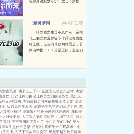
在你身边默默守护。放心！别怕！
我在呢。你真的喜欢我吗？我额…
再不说，你就没有机会了！喜欢，
喜欢，喜欢，一直都喜欢着你！
（精灵梦同
一朵棉花云耶
嘻...
人）叶罗丽之生灵不息+番外
叶罗丽之生灵不息作者一朵棉
花云耶文案温馨提示作品仅在西红
柿上线，无任何其他网站渠道，看
到请举报！！！分是压的，宝宝们
放心食用！更多后期剧情更精彩哦
本作品又名叶罗丽灵公主手拿万人
迷剧本拆CP爱情友情向万人迷...
美女古风画
他来自三千年
金丝雀电吹管怎么样
本源
联身亡
自律让你自由没让你美女自由演员表
凰妃天
获得sss神器的
离婚后我走向幸福免费阅读全文
团宠
趣阁
吸血鬼医生原著
武道长生从猎户到武道至尊
诡
人其实很厉害
婆婆恨不得把她过去吃过的苦
崩铁美
什么时候更新
大主宰之截胡清衍静
小城市人口
影后
章节列
天宫云阙出了多久了
小白白菜的
小白菜女
墟里重生是什么意思
奶爸剧
真假千金在荒岛求生免
白月光
时光从不语岁月自会言
绑定穿越系统后她暴