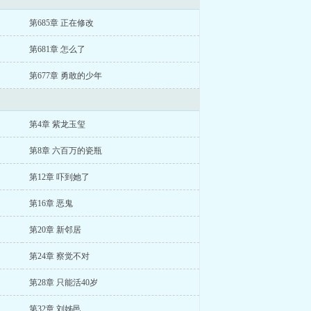
第685章 正在修改
第681章 怎么了
第677章 勇敢的少年
第4章 紫龙玉玺
第8章 六百万的瓷瓶
第12章 吓到她了
第16章 恶鬼
第20章 新邻居
第24章 察觉不对
第28章 只能活40岁
第32章 刘姊邑