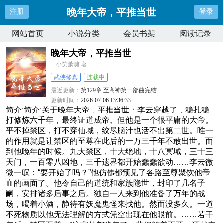
晚年大帝，平推当世
注册
登录
网站首页
小说分类
会员书架
阅读记录
晚年大帝，平推当世
小笑萧啸 著
武侠修真
连载中
最近更新：
第129章 至高神第一部曲完结
更新时间：
2026-07-06 13:36:33
简介:简介:关于晚年大帝，平推当世：李云穿越了，稳扎稳
打修炼六千年，最终证道成帝。但他是一个很平庸的大帝。
平不掉禁区，打不穿仙域，绞尽脑汁也活不出第二世。唯一
的作用就是让禁区的至尊在此后的一万三千年不敢出世。而
到他晚年的时候。九大禁区，十大绝地，十八冥域，三十三
天门，一百零八凶地，三千遗界都开始蠢蠢欲动……李云微
微一叹：“要开始了吗？”他仿佛都预见了各路至尊聚饮他帝
血的画面了。他令自己的道统和家族隐世，封印了几名子
嗣，安排诸多后事之后。独自一人来到他准备了万年的战
场，喝着小酒，静待有妖魔鬼怪来找他。然而没多久。一道
不死物质以他无法理解的方式凭空出现在他眼前。……若干