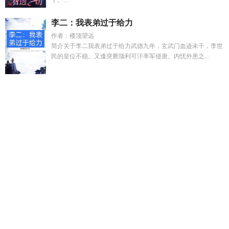
了。...
李二：我表弟过于给力
作者：楼顶望远
简介关于李二我表弟过于给力武德九年，玄武门血迹未干，李世
民的皇位不稳。又逢突厥颉利可汗率军侵唐。内忧外患之...
端木燕同人推荐
转生成魅魔免费阅读
转生成为魅魔的日常
国
运扮演视频
路过你的路算不算重逢这是什么歌
张海龙苏美玉
演的电影
开局一
开局啊
时崎狂三游戏视频
高温末世降临提
前去囤积物资莫悠悠
国运扮演队友白厄
穿越后我把自己攻略
了 TXT
超凡到巅峰需要多少熟练度
夹缝求生暗示什么意思
禁
忌快穿文全文免费阅读
误入童话无限流的万人迷星星喜欢
吃
少爷终于笑了梗
嫡妻在上中前世故事背景介绍
随身空间神
医小农女燕小四最新
嫡妻在上番外TXT
时崎狂三登场作品
高
温末日囤货
玄学大佬娱乐圈GL
九阎王是管啥的
快穿禁忌惩
罚全文
嫡妻在上书包网
重回78短剧
中国民间小故事
无间囚
牢
端木燕穿越刑天世界
端木燕穿越捕将获得战帅铠甲的
男主
他们都不休息免费阅读
时许什么意思
特摄盘点端木燕的
穿我
后我攻略权臣首辅短剧2
这只是一个游戏英文
综武开局盘点十