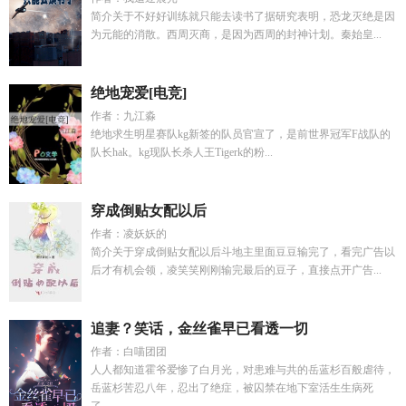
简介关于不好好训练就只能去读书了据研究表明，恐龙灭绝是因
为元能的消散。西周灭商，是因为西周的封神计划。秦始皇...
绝地宠爱[电竞]
作者：九江淼
绝地求生明星赛队kg新签的队员官宣了，是前世界冠军F战队的
队长hak。kg现队长杀人王Tigerk的粉...
穿成倒贴女配以后
作者：凌妖妖的
简介关于穿成倒贴女配以后斗地主里面豆豆输完了，看完广告以
后才有机会领，凌笑笑刚刚输完最后的豆子，直接点开广告...
追妻？笑话，金丝雀早已看透一切
作者：白喵团团
人人都知道霍爷爱惨了白月光，对患难与共的岳蓝杉百般虐待，
岳蓝杉苦忍八年，忍出了绝症，被囚禁在地下室活生生病死