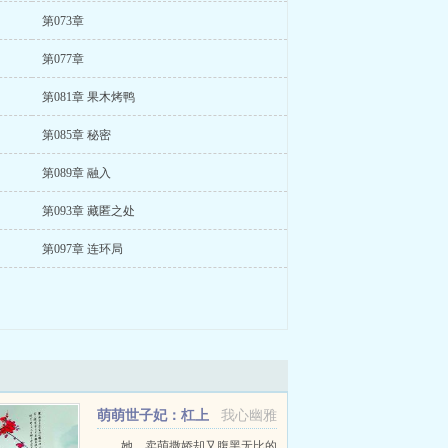
第073章
第077章
第081章 果木烤鸭
第085章 秘密
第089章 融入
第093章 藏匿之处
第097章 连环局
萌萌世子妃：杠上
我心幽雅
无良君
她，卖萌撒娇却又腹黑无比的