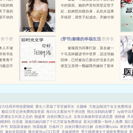
利齿的艳
兮的面前。她的声音轻而坚定世子
天下落的
妃，奴婢想自赎自身，从此永远离
恨不休的
开侯府，请世子妃成全。齐婉兮很
经转世为
是疑惑的问。...
身为四皇
重逢对他
青青子襟
(穿书)秦臻的幸福生活
墨青衣
...
手札
本人不做
秦臻因为同事打架，莫名被一
所有书名
个马克杯砸进书中世界，还没等她
者青青子
回神，已经被自己新出炉没多久的
到最后不
便宜父亲用一颗破障丹嫁给了那本
去的太
书的主角他爹齐修远在儿子的满月
。上天眷
玉佩里轮回了足足百世，经历了无
数腥风血雨，终于换...
深大结局宋明珞爱顾昭
重生八零踹了军官嫁军长
任颜峰
方致远顾清宁全文免费阅读
瘾症日常记录免费阅读资源
海日出文案短句干净治愈
熊出没妈妈去哪了
hp留学
顾景渊女主叫苏之念的
顾盛寒
自牧归荑怎么念
女装后偷偷和室友谈恋爱
谢静姝
开
感情吗
任安庭
退婚后她闪婚了个亿万富翁免费阅读
星光闪耀第一制作人免费
我们
有声书
郑国渠谁修的
情霜杨紫
廿炼环刀
自牧归荑归的注解
自牧归荑bykiki
将世界
容
秦始皇郑国渠
降谷家张spTXT百度
孟姝谢骋舟
男主顾寒澈女主盛栀免费阅读
姜