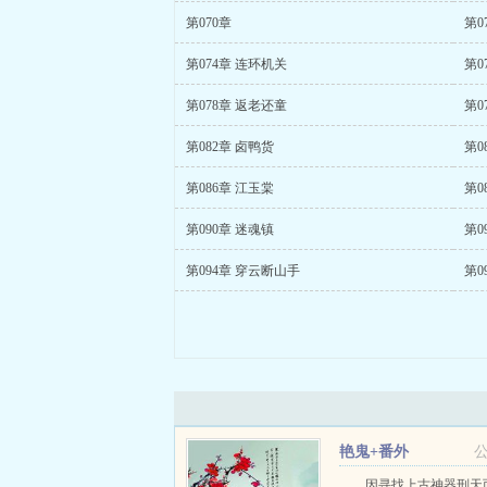
第070章
第0
第074章 连环机关
第0
第078章 返老还童
第0
第082章 卤鸭货
第0
第086章 江玉棠
第0
第090章 迷魂镇
第0
第094章 穿云断山手
第0
艳鬼+番外
因寻找上古神器刑天