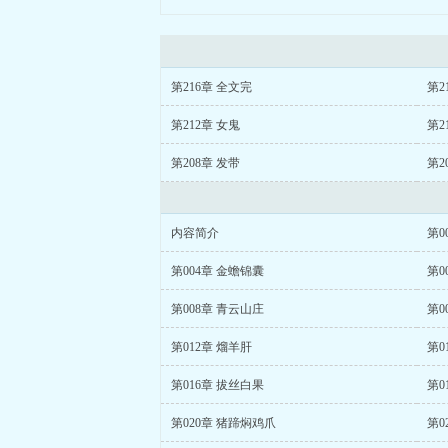
第216章 全文完
第2
第212章 女鬼
第2
第208章 发带
第2
内容简介
第0
第004章 金蟾锦囊
第0
第008章 青云山庄
第0
第012章 熘羊肝
第0
第016章 拔丝白果
第0
第020章 猪蹄焖鸡爪
第0