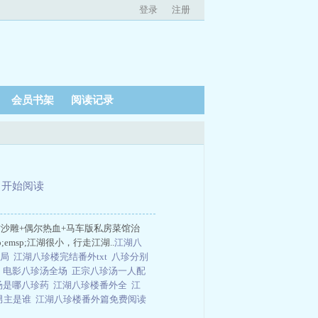
登录
注册
会员书架
阅读记录
、
开始阅读
+不时沙雕+偶尔热血+马车版私房菜馆治
;emsp;江湖很小，行走江湖..
江湖八
结局
江湖八珍楼完结番外txt
八珍分别
主
电影八珍汤全场
正宗八珍汤一人配
汤是哪八珍药
江湖八珍楼番外全
江
男主是谁
江湖八珍楼番外篇免费阅读