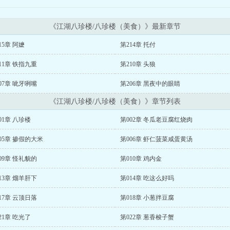
《江湖八珍楼/八珍楼（美食）》最新章节
15章 阿嬷
第214章 托付
11章 铁指九重
第210章 头狼
07章 呲牙咧嘴
第206章 黑夜中的眼睛
《江湖八珍楼/八珍楼（美食）》章节列表
01章 八珍楼
第002章 冬瓜老豆腐红烧肉
05章 掺假的大米
第006章 虾仁菠菜咸蛋黄汤
09章 怪礼貌的
第010章 鸡内金
13章 熘羊肝下
第014章 吃这么好吗
17章 云顶日落
第018章 小葱拌豆腐
21章 吃光了
第022章 葱香梭子蟹