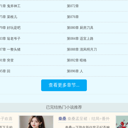
71章 鬼斧神工
第072章
75章 菜根儿
第076章
79章 好玩是吧
第080章 厨房刀具
83章 翁老爷子
第084章 适宜上路
87章 一整头猪
第088章 清风明月刀
91章 突变
第092章 暗格
95章 回
第096章 人
查看更多章节...
已完结热门小说推荐
公子欢喜
秦桑
秦桑孟呈褚：结局+番外
孟呈褚
而下凡的
秦桑一下跪在新任世子妃齐婉