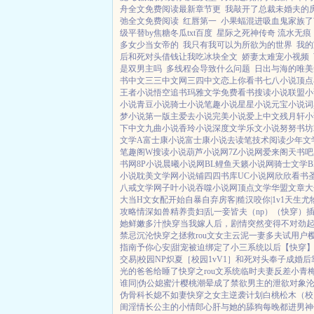
舟全文免费阅读最新章节更
我敲开了总裁未婚夫的
弛全文免费阅读
红唇第一
小果蝠混进吸血鬼家族了?
级平替by焦糖冬瓜txt百度
星际之死神传奇 流水无痕
多女少当女帝的
我只有我可以为所欲为的世界
我的
后和死对头借钱让我吃冰块全文
娇妻太难宠小视频
是双男主吗
多线程会导致什么问题
日出与海的唯美
书中文
三三中文网
三四中文
恋上你看书
七八小说
顶点
王者小说
悟空追书
玛雅文学
免费看书
搜读小说
联盟小
小说
青豆小说
骑士小说
笔趣小说
星星小说
元宝小说
词
梦小说
第一版主
爱去小说
完美小说
爱上中文
残月轩小
下中文
九曲小说
香玲小说
深度文学
乐文小说
努努书坊
文学A
富士康小说
富士康小说
去读笔
技术阅读
少年文
笔趣阁W
搜读小说
葫芦小说网
7Z小说网
爱来阁
天书吧
书网
8P小说
晨曦小说网
BL鲤鱼
天籁小说网
骑士文学
小说
耽美文学网
小说铺
四四书库
UC小说网
欣欣看书
八戒文学网
子叶小说
吞噬小说网
顶点文学
华盟文章
大
大
当H文女配开始自暴自弃
房客|糙汉
咬你|1v1
天生尤
攻略
情深如兽
精养贵妇|乱
一妾皆夫（np）
（快穿）
她鲜嫩多汁|快穿
当我嫁人后，剧情突然变得不对劲
禁忌沉沦
快穿之拯救rou文女主
云泥
一妻多夫试用户
指南
予你心安|甜宠
被迫绑定了小三系统以后【快穿
交易|校园NP
炽夏［校园1vV1］
和死对头奉子成婚后
光的爸爸给睡了
快穿之rou文系统
临时夫妻
反差小青
谁同|伪公媳
蜜汁樱桃
潮晕
成了禁欲男主的泄欲对象
伪骨科
长媳不如妻
快穿之女主逆袭计划
白桃松木（校
闺淫情
长公主的小情郎
心肝与她的舔狗
每晚都进男神