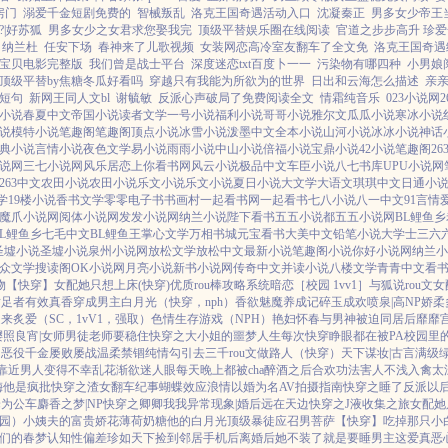
房门
溺爱千金短剧免费的
智械叛乱
洛克王国奇遇活动入口
沈凝秦正
男多女少帝王
|好苏狐
男多女少之女君求您娶我完
顶级平替娱乐圈在线阅读
官道之步步高升 珍
纳兰杜
任安下场
春神来了儿歌视频
女装网恋高冷室友翻车了全文免
洛克王国奇遇
宝贝电影完整版
我们曾是战士平台
深度迷恋txt百度卜一一
污染物有哪四种
小男娘
顶级平替by焦糖冬瓜好看吗
穿越只有我能为所欲为的世界
日出和云海怎么描述
亲
短句
新网王同人文bl
谢毓敏
反派心声破局了免费阅读全文
情霜纯音乐
023小说网
小说
春夏中文
帝国小说
读者文学
一号小说
福利小说
哥哥小说
雅尔文
瓜瓜小说
寒冰小说
说
模特小说
笔趣阁
笔趣阁
顶点小说
冰雪小说
泼墨中文
全本小说
山河小说
冰冰小说
神话
典小说
言情小说
夜色文学
易小说
雨雨小说
中山小说
倍福小说
宝鼎小说
42小说
笔趣阁
26
说网
三七小说网
风乐居
恋上你看书网
风云小说
极品中文
车臣小说
八七书库
UPU小说网
263中文
农田小说
农田小说
乐文小说
乐文小说
夏日小说
大文学
大语文
琪琪中文
日通小
学
19楼小说
香书文学
零零电子书
书画村
一起看书网
一起看书
七八小说
八一中文
91言情
魔爪小说网
阅体小说网
发发小说网
纳兰小说
陛下看书
五五小说都
五五小说网
BL鲤鱼乡
BL鲤鱼乡
七毛中文
BL鲤鱼王
掌心文学
万相书城
元宝看书
大美中文
铅笔小说
大学士
三六
圣墟小说
圣墟小说
泉州小说网
放松文学
放松中文
最新小说
笔趣阁小说
你好小说网
纳兰小
众文学
搜读阁
OK小说网
月亮小说
新书小说网
传奇中文
并读小说
八楼文学
青青中文
看
物【快穿】
女配她只想上床(快穿)
优质rou棒攻略系统
暗恋［校园 1vv1］
与狐说
rou文
插足者
有效真香
穿成男主白月光（快穿，nph）
香欲
魅魔养成记
碎玉成欢
喷泉|高NP
娇柔多
起来
炙爱（SC，1vV1，强取）
色情生存游戏（NPH）
艳妇怀春
与男神被迫同居后
靡靡
樱照良宵|女师男徒
老师要稳住
快穿之大小姐的噩梦人生
每次快穿睁眼都在被PA
校园里
】
恶役千金屡败屡战
温柔禁锢
纯情勾引
去三千rou文做路人（快穿）
天下谋妆|古言
满级
靠近男人变得不幸
乱花渐欲迷人眼
每天晚上都被cha
醉酒之后
合欢功法害人不浅
入禽太
梅
他是疯批
快穿之渣女翻车纪事
蝴蝶效应
浪情
以婚为名
AV拍摄指南
快穿之睡了反派以
沦为公车
麝香之梦|NP
快穿之卿卿我我
异常现象|婚后
远在天边
快穿之J液收集之旅
女配她
园）
小姨夫的富贵娇花
薄荷奶糖
他的白月光
顶级暴徒
应召男菩萨
【快穿】吃掉那只小
们的春梦
认知性偏差
珍如天下
捡到邻居手机后
离婚后她不装了
就是要睡男主
这爱真恶