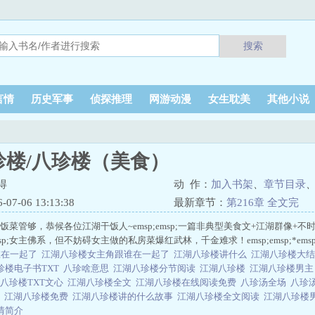
搜索
言情
历史军事
侦探推理
网游动漫
女生耽美
其他小说
珍楼/八珍楼（美食）
得
动 作：
加入书架
、
章节目录
7-06 13:13:38
最新章节：
第216章 全文完
;八珍楼饭菜管够，恭候各位江湖干饭人~emsp;emsp;一篇非典型美食文+江湖群像
msp;女主佛系，但不妨碍女主做的私房菜爆红武林，千金难求！emsp;emsp;*emsp
谁在一起了
江湖八珍楼女主角跟谁在一起了
江湖八珍楼讲什么
江湖八珍楼大
珍楼电子书TXT
八珍啥意思
江湖八珍楼分节阅读
江湖八珍楼
江湖八珍楼男
八珍楼TXT文心
江湖八珍楼全文
江湖八珍楼在线阅读免费
八珍汤全场
八珍
结
江湖八珍楼免费
江湖八珍楼讲的什么故事
江湖八珍楼全文阅读
江湖八珍楼
情简介