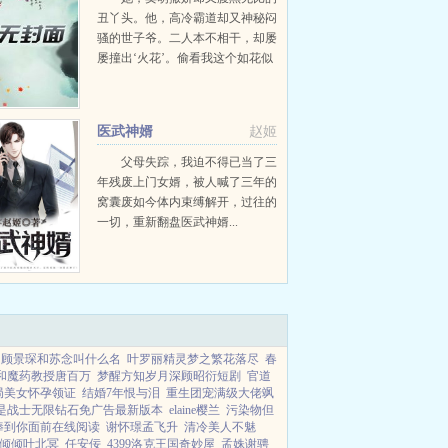
丑丫头。他，高冷霸道却又神秘闷
骚的世子爷。二人本不相干，却屡
屡撞出‘火花’。偷看我这个如花似
玉的幼齿洗澡你不觉得无耻？他淡
然的打量着她身上无二两肉，白送
都不看...
医武神婿
赵姬
父母失踪，我迫不得已当了三
年残废上门女婿，被人喊了三年的
窝囊废如今体内束缚解开，过往的
一切，重新翻盘医武神婿...
顾景琛和苏念叫什么名
叶罗丽精灵梦之繁花落尽
春
后和魔药教授唐百万
梦醒方知岁月深顾昭衍短剧
官道
局美女怀孕领证
结婚7年恨与泪
重生团宠满级大佬飒
是战士无限钻石免广告最新版本
elaine樱兰
污染物但
捧到你面前在线阅读
谢怀璟孟飞升
清冷美人不魅
倾倾叶北冥
任安佞
4399洛克王国奇妙屋
孟姝谢骋