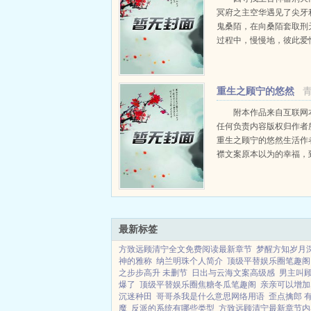
冥府之主空华遇见了尖牙
鬼桑陌，在向桑陌套取刑
过程中，慢慢地，彼此爱
前尘往事被一一揭开。曾
四皇子则昀的空华与曾经
子心腹的桑陌，这一次的
重生之顾宁的悠然
们究竟意味着什么？是对过往
生活+番外
附本作品来自互联网
任何负责内容版权归作者
重生之顾宁的悠然生活作
襟文案原本以为的幸福，
过梦一场。说起来，她失
多，有太多不甘心和遗憾
恋，重来一...
最新标签
方致远顾清宁全文免费阅读最新章节
梦醒方知岁月
神的雅称
纳兰明珠个人简介
顶级平替娱乐圈笔趣阁
之步步高升 未删节
日出与云海文案高级感
男主叫
爆了
顶级平替娱乐圈焦糖冬瓜笔趣阁
亲亲可以增加
沉迷种田
哥哥杀我是什么意思网络用语
歪点擒郎 
魔
反派的系统有哪些类型
方致远顾清宁最新章节内