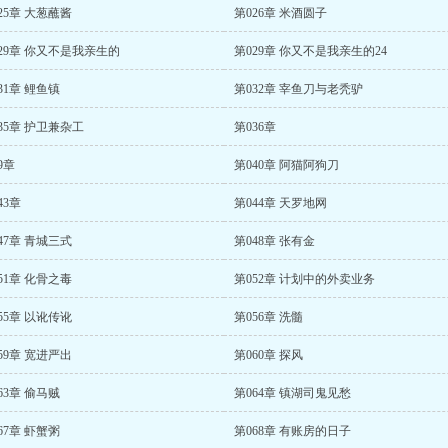
25章 大葱蘸酱
第026章 米酒圆子
29章 你又不是我亲生的
第029章 你又不是我亲生的24
31章 鲤鱼镇
第032章 宰鱼刀与老秃驴
35章 护卫兼杂工
第036章
9章
第040章 阿猫阿狗刀
43章
第044章 天罗地网
47章 青城三式
第048章 张有金
51章 化骨之毒
第052章 计划中的外卖业务
55章 以讹传讹
第056章 洗髓
59章 宽进严出
第060章 探风
63章 偷马贼
第064章 镇湖司鬼见愁
67章 虾蟹粥
第068章 有账房的日子