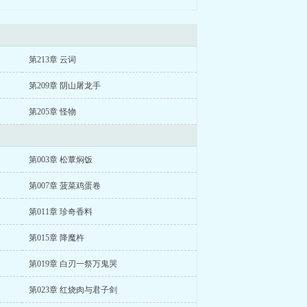
第213章 云词
第209章 阴山屠龙手
第205章 怪物
第003章 松蕈焖饭
第007章 菠菜鸡蛋卷
第011章 珍奇香料
第015章 降魔杵
第019章 白刃一祭万鬼哭
第023章 红烧肉与君子剑