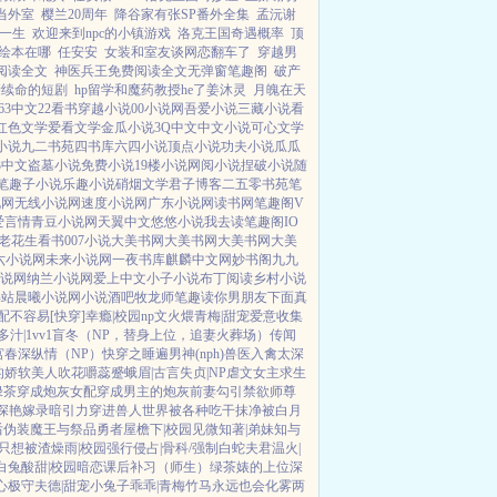
当外室
樱兰20周年
降谷家有张SP番外全集
孟沅谢
爱一生
欢迎来到npc的小镇游戏
洛克王国奇遇概率
顶
绘本在哪
任安安
女装和室友谈网恋翻车了
穿越男
阅读全文
神医兵王免费阅读全文无弹窗笔趣阁
破产
亲续命的短剧
hp留学和魔药教授he了姜沐灵
月魄在天
263中文
22看书
穿越小说
00小说网
吾爱小说
三藏小说
看
红色文学
爱看文学
金瓜小说
3Q中文
中文小说
可心文学
小说
九二书苑
四书库
六四小说
顶点小说
功夫小说
瓜瓜
3中文
盗墓小说
免费小说
19楼小说
网阅小说
捏破小说
随
笔趣子小说
乐趣小说
硝烟文学
君子博客
二五零书苑
笔
说网
无线小说网
速度小说网
广东小说网
读书网
笔趣阁V
爱言情
青豆小说网
天翼中文
悠悠小说
我去读
笔趣阁IO
老花生看书
007小说
大美书网
大美书网
大美书网
大美
六小说网
未来小说网
一夜书库
麒麟中文网
妙书阁
九九
说网
纳兰小说网
爱上中文
小子小说
布丁阅读
乡村小说
书站
晨曦小说网
小说酒吧
牧龙师
笔趣读
你男朋友下面真
女配不容易[快穿]
幸瘾|校园np
文火煨青梅|甜宠
爱意收集
汁|1vv1
盲冬（NP，替身上位，追妻火葬场）
传闻
宫春深
纵情（NP）
快穿之睡遍男神(nph)
兽医
入禽太深
的娇软美人
吹花嚼蕊
蹙蛾眉|古言
失贞|NP
虐文女主求生
绿茶穿成炮灰女配
穿成男主的炮灰前妻
勾引禁欲师尊
深
艳嫁录
暗引力
穿进兽人世界被各种吃干抹净
被白月
后
伪装魔王与祭品勇者
屋檐下|校园
见微知著|弟妹
知与
只想被渣
燥雨|校园
强行侵占|骨科/强制
白蛇夫君
温火|
白兔
酸甜|校园暗恋
课后补习（师生）
绿茶婊的上位
深
心
极守夫德|甜宠
小兔子乖乖|青梅竹马
永远也会化雾
两