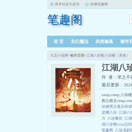
将本站设为首页
收藏笔趣阁
笔趣阁
首 页
玄幻魔法
武侠修真
都市
九五小说网
>都市言情>
江湖八珍楼/八珍楼（美食）
江湖八
作 者：求之不
最后更新：2026-0
emsp;emsp
愈公路文emsp;e
珍楼男主最后和
是哪八珍
江湖八
方
八珍餐饮
江湖
湖八珍楼txtai总
笔趣阁
八珍汤剧