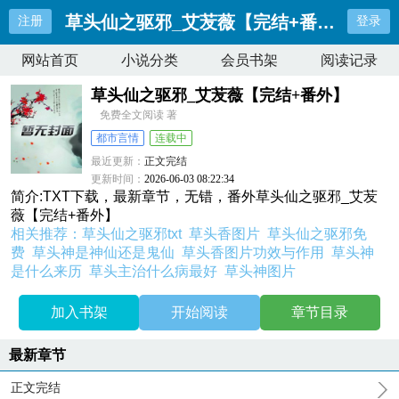
草头仙之驱邪_艾苃薇【完结+番外】
注册
登录
网站首页
小说分类
会员书架
阅读记录
草头仙之驱邪_艾苃薇【完结+番外】
免费全文阅读 著
都市言情
连载中
最近更新：
正文完结
更新时间：
2026-06-03 08:22:34
简介:TXT下载，最新章节，无错，番外草头仙之驱邪_艾苃
薇【完结+番外】
相关推荐：
草头仙之驱邪txt
草头香图片
草头仙之驱邪免
费
草头神是神仙还是鬼仙
草头香图片功效与作用
草头神
是什么来历
草头主治什么病最好
草头神图片
加入书架
开始阅读
章节目录
最新章节
正文完结