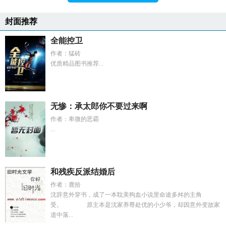
封面推荐
全能控卫
作者：猛砖
优质精品图书推荐...
无惨：承太郎你不要过来啊
作者：卑微的恶霸
...
和残疾反派结婚后
作者：鹿拾
沈辞意外穿书，成了一本耽美狗血小说里命途多舛的主角
受。 原主本是沈家养尊处优的小少爷，却因意外变故家
道中落...