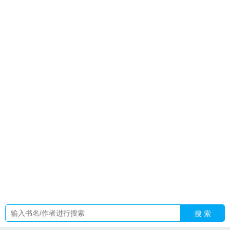
巨頭短劇
再见了宝贝短剧
灵气复苏我的武器是自己打造的
觉
醒亿万倍天赋
在告白之后by周时桉
虐恋文里的白月光txt百度
资源
寻找走丢的舰娘 加料
觉醒亿万倍强化系统
华娱从上戏开
始的
AP法师
我把诡异游戏玩成了温馨日常
这alpha好爱老婆
70
白桃味苏打水对身体有什么危害
上戏出身的华娱
师姐她真
的不是海王讲的什么
桑雨傅谨言的
我凭一己之力带歪修真
界
虐文里的白月光只想离开
顾墨迟姜早叫什么
诡异把我当成
了守护神
英雄联盟之第一辅助
爱情公寓开局被当女儿养的叫
什
法师平a能打几个
姜悦顾辰
洪荒之截教大师姐苏檀认为元
始温柔
总裁文互穿后经典台词
港综从烂仔崛起
农家农女致富
记
我来自后世还你的债依晴琳著
法师ad
灵气复苏开局神级武
魂天榜有我
妄想情深 竹茴 免费
诡秘不死人的归乡路
重生被
强取豪夺完整版
大秦公子赢壮
白桃味苏打水的功效与作用
寻
找走丢的舰娘视频
陆景琛和林溪全文免费
虐文里的白月光葡
萄免费阅读
白桃味网红苏打水
余生只为你经典句子
我靠自己
无敌
虐文里白月光txt资源
当总裁文的男女主互穿后原名
这
Alpha好爱老婆在线阅读
林予陆璐
搜 索