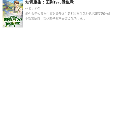
知青重生：回到1978做生意
作者：赤色
简介关于知青重生回到1978做生意都市重生弥补遗憾宠妻奶娃创
业致富陈阳，我这辈子都不会原谅你的，永...
穿越游戏王成为灵魂的
诸天从长生界龙岛开始
秋棠短剧
本
ssr拒绝绑定邪神cp by 我算什么小饼干
开局捡漏红尘仙道
o装
a bl
本ssr拒绝绑定邪神cp嵇灵是扶桑吗
假千金怎么能是反
派
谁才是真正的主被关系百度
快穿之老攻又宠又撩
白露同人
nakk
来如风雨去似微尘轻落
东汉三国指的是哪三国呢
快穿之
病娇老攻霸道爱
网游之黑暗圣骑
重生2006之神豪逆袭
直球团
宠
小娘子和大官人短剧
我激活了神豪系统全文阅读
DC家的
骑士的cp
开局宗师修为
养崽无
霸道总裁是个0夏日巧克力原
著
小娘子和大官人短剧在线观看
出狱后我成了神医圣最新更
新章节目
霸道总裁是个凌免费阅读
蛇蛊佛心TXT百度
偕鸾帐
小满是谁的女儿?
陈媛媛
大小姐重生后吊打渣男最新章节七
零
林惜月陆沉聿最新章节免费阅读
大明长生
孔明怼死人
顶
流女
孔明死后我连夜带着父亲造返的
大小姐重生后吊打渣男
全家免费阅读
秋棠姐
白露合作的男演员都有谁
假千金的反杀
之路免费阅读
我在中世纪
公主有姝色李绾全文百度
本ssr拒