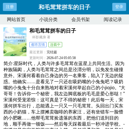
和毛茸茸拼车的日子
注册
登录
网站首页
小说分类
会员书架
阅读记录
和毛茸茸拼车的日子
杯影藏身 著
都市言情
连载中
最近更新：
完结篇
更新时间：
2026-07-24 05:05:58
简介:星际时代，人类与许多毛茸茸在蓝星上共同生活。因为
种族隔阂，人类与毛茸茸之间总是泾渭分明，以免发生碰撞
意外。宋溪何看着自己身边的另一名乘客，陷入了无边的疑
惑。他确实……是看见了一只还在吸奶嘴的小兔兔吧？吸奶
嘴的小兔兔十分自来熟地对着宋溪何举起自己的小jiojio。“大
哥哥！告诉你一个秘密，我左边脚底板的毛毛是爱心形哒！”
宋溪何受宠若惊：这可真是了不得的秘密！此后每一天，宋
溪何拼车出行，总能遇上一只又一只毛茸茸。头回出门买东
西的小奶猫，车上摆摊卖咖啡的养家汪，还有坐错车一脸懵
的小肥啾……他帮毛茸茸捡遗落的东西，把他们送到目的
地，顺手再做一顿饭——然后每天踩着最后一秒冲进学校。-