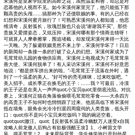
宋溪何是皇家学院里的高岭之花，虽然温柔和善，却总是对
恋慕他的人视而不见。如今宋溪何家里完了，他只能低下那
颗高贵的头颅……搞那种为了还债联姻的事。有的人已经在
幻想和宋溪何蜜月旅行了！可熟悉宋溪何的人都知道，他思
维清奇，反射弧长，玫瑰怼脸也只会说“谢谢我不买”。那些
贵族又爱摆姿态，又炫压抑，宋溪何哪有那个情商去猜呀！
可就算人人摩拳擦掌，围追堵截，却发现宋溪何来得一天比
一天晚。为了躲避联姻竟然不来上学，宋溪何学坏了！日后
的新闻却一条接一条的打破了众人的幻想。宋溪何家成为了
毛茸茸幼儿园的食物供应商。宋溪何上电视成为了毛茸茸亲
善大使。宋溪何脱单了！有人采访宋溪何，宋溪何不好意思
地说：“都是拼车拼出来的啦。”-毛茸茸王子流落在外时，遇
到了一个温柔的美人。“好可怜的秃毛咪咪，过来吃饭吧。”
美人招手。成长季正在换毛的王子：……我？可最后，冷漠
的王子还是在美人一声声quot;小宝贝quot;里彻底沦陷。对抗
赛上，宋溪何正猫在角落偷偷喂毛茸茸吃零食——大杀四方
的高贵王子不知何时也悄悄跟了过来。他居高临下将宋溪何
抵在墙角，眼角余光冷冷扫退四周窥伺的人类贵族，低头开
口：quot;你不是叫小宝贝来吃饭吗？我的碗还空着。
quot;quot;嗷汪。quot;【反射弧长温柔冷幽默万人迷受x自我
攻略人前龙傲人后狗占有欲极强醋王攻】1、小树苗文学
风，摸毛茸茸！2、未来星际背景，学生修学旅行是到外星