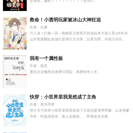
意查收。嬴政？？？？？？？？？曾浩叮...
救命！小透明玩家被冰山大神狂追
作者：长紫
万人迷＋打脸＋苏＋救赎双洁美而不自知自卑大美人受x对外冰
山对老婆醋缸攻伽红星球以方为美，以黑为尊。肖初玉却长...
我有一个属性板
作者：怒笑
重生过去畅想未来梦幻现实，再塑传奇人生...
快穿：小世界里我竟然成了主角
作者：星河寻梦
简介关于快穿小世界里我竟然成了主角恋爱渣男劈腿，认亲渣爹
夺命，吃饭进急诊，救人反被讹…，即便是走在路...