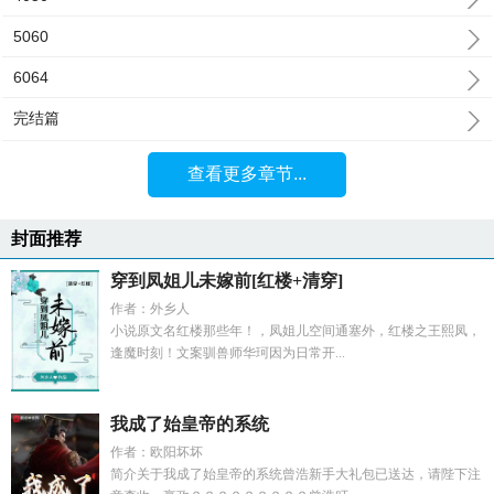
5060
6064
完结篇
查看更多章节...
封面推荐
穿到凤姐儿未嫁前[红楼+清穿]
作者：外乡人
小说原文名红楼那些年！，凤姐儿空间通塞外，红楼之王熙凤，
逢魔时刻！文案驯兽师华珂因为日常开...
我成了始皇帝的系统
作者：欧阳坏坏
简介关于我成了始皇帝的系统曾浩新手大礼包已送达，请陛下注