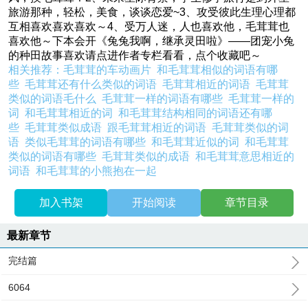
旅游那种，轻松，美食，谈谈恋爱~3、攻受彼此生理心理都
互相喜欢喜欢喜欢～4、受万人迷，人也喜欢他，毛茸茸也
喜欢他～下本会开《兔兔我啊，继承灵田啦》——团宠小兔
的种田故事喜欢请点进作者专栏看看，点个收藏吧～
相关推荐：
毛茸茸的车动画片
和毛茸茸相似的词语有哪
些
毛茸茸还有什么类似的词语
毛茸茸相近的词语
毛茸茸
类似的词语毛什么
毛茸茸一样的词语有哪些
毛茸茸一样的
词
和毛茸茸相近的词
和毛茸茸结构相同的词语还有哪
些
毛茸茸类似成语
跟毛茸茸相近的词语
毛茸茸类似的词
语
类似毛茸茸的词语有哪些
和毛茸茸近似的词
和毛茸茸
类似的词语有哪些
毛茸茸类似的成语
和毛茸茸意思相近的
词语
和毛茸茸的小熊抱在一起
加入书架
开始阅读
章节目录
最新章节
完结篇
6064