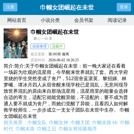
巾帼女团崛起在未世
注册
登录
网站首页
小说分类
会员书架
阅读记录
巾帼女团崛起在未世
麟心一动 著
侦探推理
连载中
最近更新：
第386章 撤离
更新时间：
2026-06-02 18:26:25
简介:简介:关于巾帼女团崛起在未世：前一晚大家还在看着
一场蔚为壮观的流星雨，今早醒来世界就乱了套。西大学府
里烧的学生突然变成了丧尸，512宿舍蓝湛英、黎招娣、林
梦曦、谭冰月四人从宿舍醒来现学校已是混乱，无意间现导
致世界混乱的原由来自那场流星雨，流星雨里的能量会选择
合适的寄主，适配它就能觉醒异能，不适配的，要不成为普
通人要不就成为丧尸，而她们觉醒了异能，且看四人如何解
救学校师生，一步步成立一支女子团队在未世中生存。 巾帼
女团崛起在未世
相关推荐：
巾帼女队
巾帼女神
巾帼天团
巾帼末路 kb
巾帼
时代
巾帼末路
巾帼之后
巾帼女将招募顺序