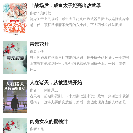
上战场后，咸鱼太子妃亮出热武器
作者：顾时秋
简介关于上战场后，咸鱼太子妃亮出热武器星际上校连憬真身穿
越古代，顶替丞相府不受宠的六小姐。下人刁难？姐妹欺凌...
荣景花开
作者：佚
男人见她没有丝毫再往前走的意思，推开椅子站起身，一个跨步
上前就将她揽到怀里，轻巧的抱着她坐回椅子上。一只手掌禁
锢...
人在诸天，从被通缉开始
作者：一剑卷风云
诸天流，前期影视剧。（中后期动漫小说）藏锋一穿越过来就被
通缉了，这事儿弄的真悲催，然后，竟然发现身边的人物都是...
肉兔女友的蜜桃汁
作者：昆