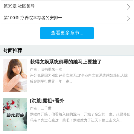
第99章 社区领导
第100章 疗养院幸存者的安排一
查看更多章节...
封面推荐
获得文娱系统倒霉的她马上要挂了
作者：旧书重来一次
评分低是因为刚出评分女主无CP事业向文娱系统站姐经纪人陈
醉穿到平行世界一年，参...
[洪荒]魔祖+番外
作者：三千世
罗睺睁开眼，他看着入目的混沌，开始了命定的一生。想要修仙
吗亲？先过心魔这一关吧！罗睺致力于让天下修士走火入...