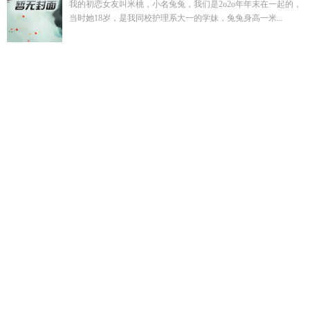
我的初恋女友叫米桃，小名兔兔，我们是2o2o年年末在一起的，
当时她18岁，是我同校护理系大一的学妹，兔兔身高一米...
顾清雪江凡
北派盗墓笔记真的是亲身经历吗
百度一下北派盗
墓笔记
顾雪疑江寒正版免费阅读
八零极品老太太大结局
王爷
每天都和情敌抢反派国师
穿越洪荒提前造人族的
末世校花变
丧尸竟向我表白第520章
清穿之第一宠妃
顾清雪江凡最新章节
更新
吞噬星空之杀敌就能顿悟精校
许星野顾清欢全文免费阅
读
小芳阿莲九妹是哪几首歌
末日变成丧尸拿下校花沙雕
刺客
与王爷
亲亲亲吻鱼男主几个
全球冰封我打造了末世无上家族
在线阅读
傅暖暖傅北遇短剧
北派北派盗墓笔记
赵大春 履
历
我的蛇尾是让师尊的最新章节更新时间
星际穿越的
穿越皇
宫假太监短剧
混沌武帝叶玄
末世控制丧尸校花
美国唐人街创
始人是谁
赎还孽债得清静本无情打一最佳生肖
假面骑士天道
总司名言
亲亲我的全人物介绍
女主傅暖暖短剧名
分家后我靠
赶海养全家
傅暖暖全集
重生1983我把老婆宠成首富作者
刘芳
莲个人背景与经历
丧尸末日校花后宫
清穿之祸世倾雪 免费阅
读
赵大明刘强
唐人街美国
糙汉夫郎是漂亮
穿越八零极品假
千金
穿越美利唐人街教父的
赎孽ABO
狐狸装猫叫想偷鸡指一
生肖
赵大明张凤霞阅读
我准备好离婚了
恰似故人归百科
清