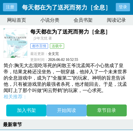
每天都在为了送死而努力［全息］
注册
登录
网站首页
小说分类
会员书架
阅读记录
每天都在为了送死而努力［全息］
少年无忧 著
都市言情
连载中
最近更新：
全文完
更新时间：
2026-06-02 10:52:55
简介:胸无大志混吃等死的闲散王爷沈孟闻不小心熬成了皇
帝，结果龙椅还没坐热，一朝穿越，他掉入了一个未来世界
的全息游戏中，成为了“全服第二”的玩家。神明的旨意告诉
他，只有被游戏里的最强者杀死，他才能回去。于是，沈孟
闻盯上了那个叫做“闲云野鹤”的玩家，一心求死。
相关推荐：
加入书架
开始阅读
章节目录
最新章节