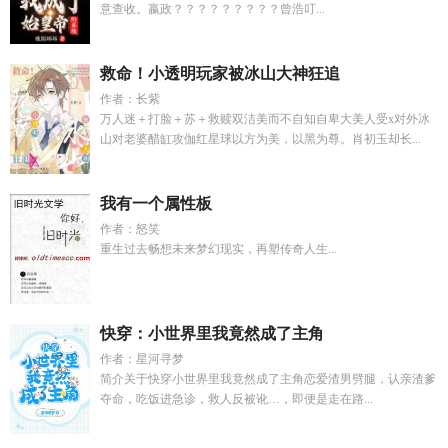
意查收。嬴政？？？？？？？？？曾浩叮...
救命！小透明玩家被冰山大神狂追
作者：长紫
万人迷＋打脸＋苏＋救赎双洁美而不自知自卑大美人受x对外冰
山对老婆醋缸攻伽红星球以方为美，以黑为尊。肖初玉却长...
我有一个属性板
作者：怒笑
重生过去畅想未来梦幻现实，再塑传奇人生...
快穿：小世界里我竟然成了主角
作者：星河寻梦
简介关于快穿小世界里我竟然成了主角恋爱渣男劈腿，认亲渣爹
夺命，吃饭进急诊，救人反被讹…，即便是走在路...