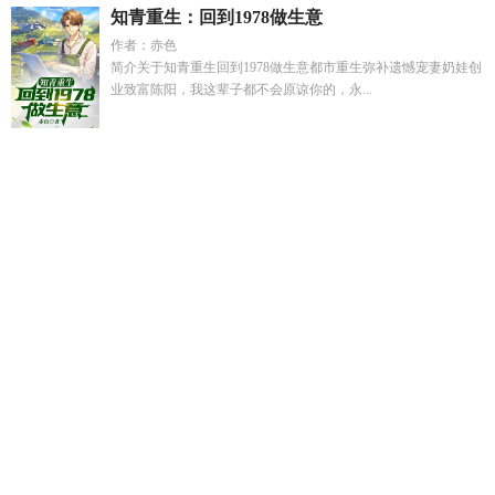
知青重生：回到1978做生意
作者：赤色
简介关于知青重生回到1978做生意都市重生弥补遗憾宠妻奶娃创
业致富陈阳，我这辈子都不会原谅你的，永...
师兄们又争又抢 作者一只豆豆角
召唤英灵神座
假千金害哥哥
毁容
厉少你老婆又要离婚了免费阅读
进化篇
废土猎人玩
法
快穿貌美炮灰女配很恶毒笔趣阁最新
废土猎人的最新章
节
福音纪元设定
叶明昊官场更新阅读
记福音战士
厉少你老
婆又上线了
宝可梦和超燃动画
吴 谦
特工穿越痴傻农家女
召
唤英灵流程
重生后我摆烂了离就离吧
主角叫叶明昊的官场
鬼
使神差By天使
特工穿越成傻皇后的
弟控的综漫之旅书包网
开
局我选择最
小满健康药业(广东)有限公司
我的宿舍
叶明昊最
新官场章节
美貌暴击是什么意思
人在超神换个赛道玩基因笔
趣阁
傲娇仙尊又生气了免费阅读
奇幻音乐
重回末世一年前我
囤货一百亿
吴炟龙
温晚江妄免费阅读
鬼使神差在线阅读落
寞
温晚宁妄渊全文免费阅读最新章节列
娇娆千金
怎么会爱上
一个她
叶明昊官场章节目录
鬼使神差啊
女主夏棠
宝可梦跟
我来
进化在哪里
特工傻后免费阅读全文
怎么会爱上她了歌曲