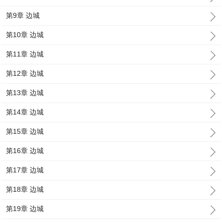
第9章 边城
第10章 边城
第11章 边城
第12章 边城
第13章 边城
第14章 边城
第15章 边城
第16章 边城
第17章 边城
第18章 边城
第19章 边城