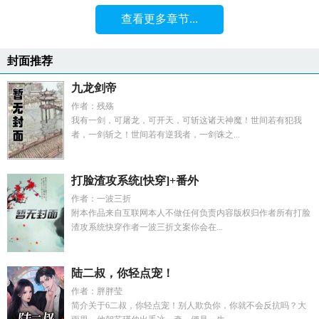
查看更多章节...
封面推荐
九龙剑帝
作者：残殇
我有一剑，可屠龙，可开天，可斩这诸天神魔！世间若有犯我
者，一剑斩之！世间若有逆我者，一剑诛之...
打脸渣攻系统[快穿]+番外
作者：一波三折
附本作品来自互联网本人不做任何负责内容版权归作者所有打脸
渣攻系统快穿作者一波三折文案你会在...
陆二叔，你轻点宠！
作者：胖胖莹
简介关于6二叔，你轻点宠！别人欺负你，你就不会反抗吗？大