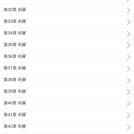
第32章 剑冢
第33章 剑冢
第34章 剑冢
第35章 剑冢
第36章 剑冢
第37章 剑冢
第38章 剑冢
第39章 剑冢
第40章 剑冢
第41章 剑冢
第42章 剑冢