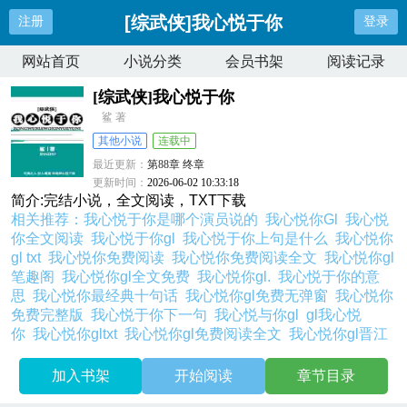
[综武侠]我心悦于你
注册
登录
网站首页
小说分类
会员书架
阅读记录
[综武侠]我心悦于你
鲨 著
其他小说
连载中
最近更新：
第88章 终章
更新时间：
2026-06-02 10:33:18
简介:完结小说，全文阅读，TXT下载
相关推荐：
我心悦于你是哪个演员说的
我心悦你Gl
我心悦
你全文阅读
我心悦于你gl
我心悦于你上句是什么
我心悦你
gl txt
我心悦你免费阅读
我心悦你免费阅读全文
我心悦你gl
笔趣阁
我心悦你gl全文免费
我心悦你gl.
我心悦于你的意
思
我心悦你最经典十句话
我心悦你gl免费无弹窗
我心悦你
免费完整版
我心悦于你下一句
我心悦与你gl
gl我心悦
你
我心悦你gltxt
我心悦你gl免费阅读全文
我心悦你gl晋江
加入书架
开始阅读
章节目录