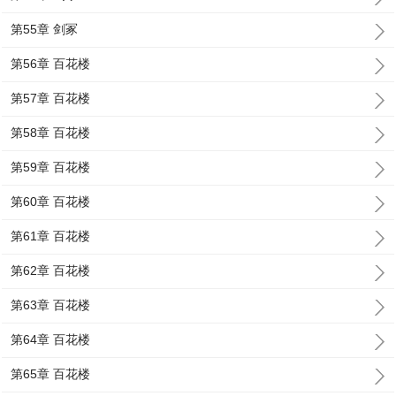
第55章 剑冢
第56章 百花楼
第57章 百花楼
第58章 百花楼
第59章 百花楼
第60章 百花楼
第61章 百花楼
第62章 百花楼
第63章 百花楼
第64章 百花楼
第65章 百花楼