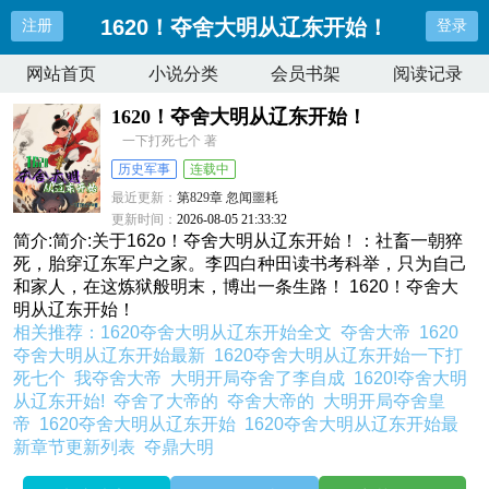
1620！夺舍大明从辽东开始！
注册
登录
网站首页
小说分类
会员书架
阅读记录
1620！夺舍大明从辽东开始！
一下打死七个 著
历史军事
连载中
最近更新：
第829章 忽闻噩耗
更新时间：
2026-08-05 21:33:32
简介:简介:关于162o！夺舍大明从辽东开始！：社畜一朝猝
死，胎穿辽东军户之家。李四白种田读书考科举，只为自己
和家人，在这炼狱般明末，博出一条生路！ 1620！夺舍大
明从辽东开始！
相关推荐：
1620夺舍大明从辽东开始全文
夺舍大帝
1620
夺舍大明从辽东开始最新
1620夺舍大明从辽东开始一下打
死七个
我夺舍大帝
大明开局夺舍了李自成
1620!夺舍大明
从辽东开始!
夺舍了大帝的
夺舍大帝的
大明开局夺舍皇
帝
1620夺舍大明从辽东开始
1620夺舍大明从辽东开始最
新章节更新列表
夺鼎大明