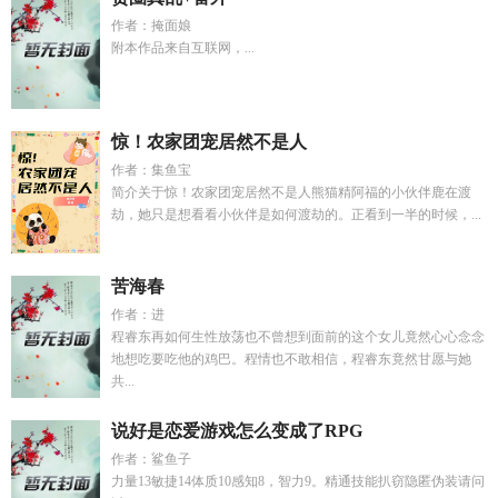
作者：掩面娘
附本作品来自互联网，...
惊！农家团宠居然不是人
作者：集鱼宝
简介关于惊！农家团宠居然不是人熊猫精阿福的小伙伴鹿在渡
劫，她只是想看看小伙伴是如何渡劫的。正看到一半的时候，...
苦海春
作者：进
程睿东再如何生性放荡也不曾想到面前的这个女儿竟然心心念念
地想吃要吃他的鸡巴。程情也不敢相信，程睿东竟然甘愿与她
共...
说好是恋爱游戏怎么变成了RPG
作者：鲨鱼子
力量13敏捷14体质10感知8，智力9。精通技能扒窃隐匿伪装请问