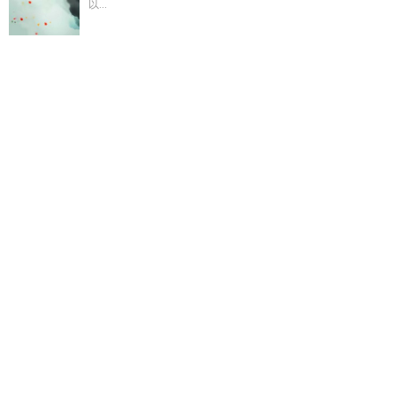
以...
穿越六零签到万物
我把诡异世界玩成养成游戏
大秦帝国公子
壮是谁的孩子
短剧合集农家女逆袭记
我靠一檣黃金賺成商葉
巨頭短劇
再见了宝贝短剧
灵气复苏我的武器是自己打造的
觉
醒亿万倍天赋
在告白之后by周时桉
虐恋文里的白月光txt百度
资源
寻找走丢的舰娘 加料
觉醒亿万倍强化系统
华娱从上戏开
始的
AP法师
我把诡异游戏玩成了温馨日常
这alpha好爱老婆
70
白桃味苏打水对身体有什么危害
上戏出身的华娱
师姐她真
的不是海王讲的什么
桑雨傅谨言的
我凭一己之力带歪修真
界
虐文里的白月光只想离开
顾墨迟姜早叫什么
诡异把我当成
了守护神
英雄联盟之第一辅助
爱情公寓开局被当女儿养的叫
什
法师平a能打几个
姜悦顾辰
洪荒之截教大师姐苏檀认为元
始温柔
总裁文互穿后经典台词
港综从烂仔崛起
农家农女致富
记
我来自后世还你的债依晴琳著
法师ad
灵气复苏开局神级武
魂天榜有我
妄想情深 竹茴 免费
诡秘不死人的归乡路
重生被
强取豪夺完整版
大秦公子赢壮
白桃味苏打水的功效与作用
寻
找走丢的舰娘视频
陆景琛和林溪全文免费
虐文里的白月光葡
萄免费阅读
白桃味网红苏打水
余生只为你经典句子
我靠自己
无敌
虐文里白月光txt资源
当总裁文的男女主互穿后原名
这