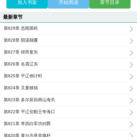
加入书架
开始阅读
章节目录
最新章节
第829章 忽闻噩耗
第828章 阴谋颠覆
第827章 得而复失
第826章 名震辽东
第825章 平辽倒计时
第824章 又要移镇
第823章 多尔衮回师山海关
第822章 平辽伯勤王夸海口
第821章 李四白军功封爵
第820章 黄台吉悬首旗杆