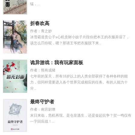
猛，...
折春欢高
作者：青之妙
冰雪霸道贵公子x心机贪财小妓子片段你把本王的衣服弄湿了，
该怎么罚你呢，嗯？那请王爷把衣服脱下来...
诡异游戏：我有玩家面板
作者：熊有成猪
七年前的某天，所有18岁以上的人类全部获得了各种各样的能
力，但同样需要进入各个世界完成相应的任务。有的人能力十
分...
最终守护者
作者：南宫尉缭
末日来临，危机再现。是仓皇逃生，还是奋起抗争？贺一鸣仅有
一字回应战！...