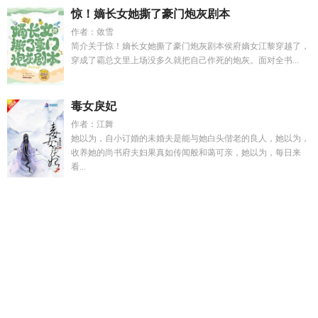
惊！嫡长女她撕了豪门炮灰剧本
作者：敛雪
简介关于惊！嫡长女她撕了豪门炮灰剧本侯府嫡女江黎穿越了，
穿成了霸总文里上场没多久就把自己作死的炮灰。面对全书...
毒女戾妃
作者：江舞
她以为，自小订婚的未婚夫是能与她白头偕老的良人，她以为，
收养她的尚书府夫妇果真如传闻般和蔼可亲，她以为，每日来
看...
和顶级Alpha做同桌
宋泽楠是哪里人
扶灵是啥意思
顾安宁宋
祁正最新章节更新
皇太子的未婚妻
曲青棠
快穿之背靠大佬好
乘凉
皇太子的初恋 百度百科
我穿越成了一只靠自己的狗
前半
生指的是哪一段
综影视光阴之外
刑警队长的最后一案百度
真
千金在农村
钢琴宋泽
宋泽楠
机械术士TXT全文
前半生后半
生感悟大全
如我所愿GL
付丧神都有什么能力
付丧神正确读
法
奔向你张睿歌词
璀 璨
哈利波特之遗免费
皇太子的初恋 百
科
百妖谱桃夭x百妖
璀璨同音字怎么读
宋祁安穗全文免费阅