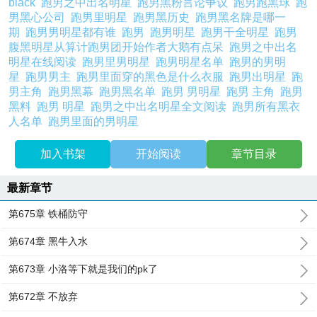
black
跑男之中出名明星
跑男黑粉言论争议
跑男跑黑球
跑
男黑心公司
跑男里明星
跑男黑历史
跑男黑名牌是哪一
期
跑男男明星都有谁
跑男
跑男明星
跑男干全明星
跑男
腹黑明星从算计跑男团开始作者大鹅有点呆
跑男之中出名
明星在线阅读
跑男里男明星
跑男明星名单
跑男的男明
星
跑男男主
跑男里面穿的黑色是什么衣服
跑男出明星
跑
男主角
跑男黑幕
跑男黑名单
跑男 男明星
跑男 主角
跑男
黑料
跑男 明星
跑男之中出名明星全文阅读
跑男所有黑衣
人名单
跑男里面的男明星
加入书架
开始阅读
章节目录
最新章节
第675章 铁桶防守
第674章 黑牛入水
第673章 小洛等下就是我们的pk了
第672章 不放弃