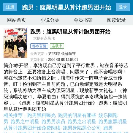
跑男：腹黑明星从算计跑男团开始
注册
登录
网站首页
小说分类
会员书架
阅读记录
跑男：腹黑明星从算计跑男团开始
大鹅有点呆 著
都市言情
连载中
最近更新：
第675章 铁桶防守
更新时间：
2026-08-08 15:03:01
简介:睁开眼，李洛现自己穿越到了平行世界，站在音乐综艺
的舞台上，正要准备上台演唱，问题来了，他不会唱歌啊!!
就在他迷茫不知所措之际，脑海中传来一阵电子合成音传
音。叮！检测到宿主目前问题，已自动绑定我是大明星系
统，系统将助力宿主成为顶级明星，现放新手大礼包！（神
级演唱功底x1、华夏歌曲）得到系统的李洛嘴角扬起一抹笑
容，...《跑男：腹黑明星从算计跑男团开始》 跑男：腹黑明
星从算计跑男团开始
相关推荐：
跑男黑料曝光
跑男的明星有哪些
娱乐圈跑
男
跑男之中明星
跑男男演员
跑男之出明星
跑男腹黑明星
从算计跑男团开始免费阅读
跑男身陷黑心公司
跑男