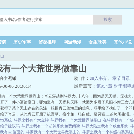
搜索
言情
历史军事
侦探推理
网游动漫
女生耽美
其他小说
靠山
我有一个大荒世界做靠山
的小泥鳅
动 作：
加入书架
、
章节目录
8-06 20:36:14
最新章节：
第954章 对于邪
我有一个大荒世界做靠山：肖云穿越到斗罗大6十八年，因为是无天赋、无魂力
方开了一件小酒馆度日，哪知道有一天祸从天降，就因为多看了几眼小舞三女几
他获得了某个无上存在的关注，根据肖云脑海里的信息，顺手给了捞出了一个即
给了肖云，从此肖云开启了拔野草、撸小兔、猎白虎、逗灵猫.....的悠闲生活。
偷懒系统
斗罗之我有个大金钟
斗罗我有一个大荒世界做靠山
在斗罗我有一个
并给予建议吗
斗罗之我有一个超神系统免费阅读
斗罗大陆之我有个咸鱼系统
我有mc位面的
斗罗我有一个大荒世界做靠山的
斗罗之我有一个神级抽奖系