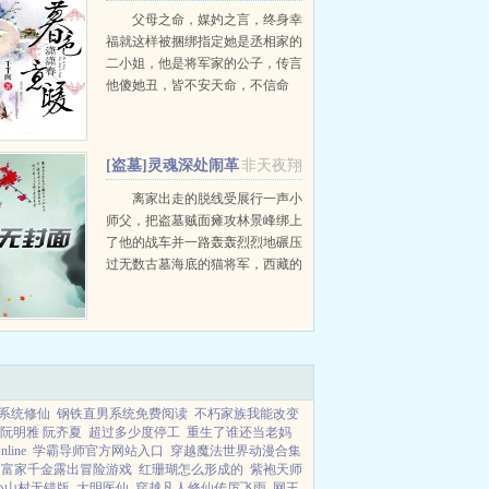
父母之命，媒妁之言，终身幸
福就这样被捆绑指定她是丞相家的
二小姐，他是将军家的公子，传言
他傻她丑，皆不安天命，不信命
运，各自追寻，却又阴错阳差，重
逢宫廷彼时他已非当日那痴傻公
子，而她是女官，他高高在上冷眼
[盗墓]灵魂深处闹革
非天夜翔
嘲笑，她举步维艰如履薄...
命+番外
离家出走的脱线受展行一声小
师父，把盗墓贼面瘫攻林景峰绑上
了他的战车并一路轰轰烈烈地碾压
过无数古墓海底的猫将军，西藏的
无头佛，湘黔的悬棺尸，柳州的千
年魃，长白的鬼童子林景峰悲剧而
壮烈的人生从此开始扫雷无事实依
据，考据与逻辑推...
系统修仙
钢铁直男系统免费阅读
不朽家族我能改变
阮明雅 阮齐夏
超过多少度停工
重生了谁还当老妈
line
学霸导师官方网站入口
穿越魔法世界动漫合集
富家千金露出冒险游戏
红珊瑚怎么形成的
紫袍天师
1小山村无错版
大明医仙
穿越凡人修仙传厉飞雨
网王