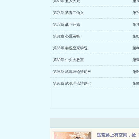
第69章 五入大荒
第7
第73章 紫青二仙女
第7
第77章 战斗开始
第7
第81章 心愿召唤
第8
第85章 参观皇家学院
第8
第89章 中央大教室
第9
第93章 武魂理论辩论三
第9
第97章 武魂理论辩论七
第9
逃荒路上有空间，捡