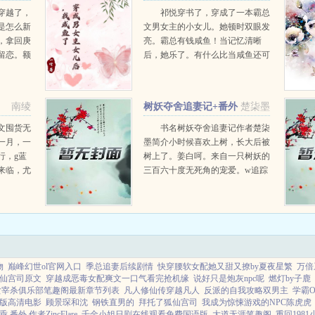
咸鱼了
穿越了，
祁悦穿书了，穿成了一本霸总
是怎么新
文男女主的小女儿。她顿时双眼发
，拿回庚
亮。霸总有钱咸鱼！当记忆清晰
留恋。额
后，她乐了。有什么比当咸鱼还可
，被迫走
以还可以吃瓜看戏好呢？这本书还
空间，捡
没有正式完结，已经更新到番外
了。书中她大哥是商界大佬，未来
南绫
树妖夺舍追妻记+番外
楚柒墨
世界首富她二姐是组...
文囤货无
书名树妖夺舍追妻记作者楚柒
一月，一
墨简介小时候喜欢上树，长大后被
行，g蓝
树上了。姜白呵。来自一只树妖的
来临，尤
三百六十度无死角的宠爱。w追踪
。结果女
到家门口的痴汉少女是你，甜品店
的老板是你，偶遇的好看的让人脸
红心跳的帅气...
物
巅峰幻世ol官网入口
季总追妻后续剧情
快穿腰软女配她又甜又撩by夏夜星繁
万倍
仙宫司原文
穿越成恶毒女配爽文一口气看完抢机缘
说好只是炮灰npc呢
燃灯by子鹿
女宰杀俱乐部笔趣阁最新章节列表
凡人修仙传穿越凡人
反派的自我攻略双男主
学霸On
版高清电影
顾景琛和沈
钢铁直男的
拜托了狐仙宫司
我成为惊悚游戏的NPC陈虎虎
番外 作者ZincFlare
千金小姐日剧在线观看免费国语版
大道无涯笔趣阁
重回198