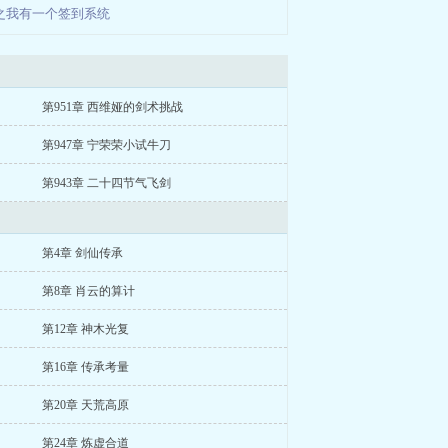
之我有一个签到系统
第951章 西维娅的剑术挑战
第947章 宁荣荣小试牛刀
第943章 二十四节气飞剑
第4章 剑仙传承
第8章 肖云的算计
第12章 神木光复
第16章 传承考量
第20章 天荒高原
第24章 炼虚合道