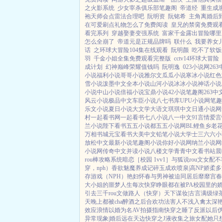
之火影系统
少女宰杀俱乐部笔趣阁
帝道经
重生成
袍天师会点雷法合理吧
阮明资
阮铭希
主角离婚后
在可爱刷点礼物怎么了免费阅读
皇兄的禁脔免费观
看完系列
穿越娶妻变强系统
富家千金露出冒险哪里
怎么全崩了
帝道元是正规品牌吗
联什么
我要养女
话
之环球大冒险104集在线观看
阮明颜
吃不了软饭
羽
千金小姐全集免费观看完整版
cctv14环球大冒险
成计划
幻神巅峰荣耀值钱吗
阮明逸
023小说网
26
小说
福利小说
哥哥小说
雅尔文
瓜瓜小说
寒冰小说
红色
雪小说
泼墨中文
全本小说
山河小说
冰冰小说
神话小说
小说
中山小说
倍福小说
宝鼎小说
42小说
笔趣阁
263中
风云小说
极品中文
车臣小说
八七书库
UPU小说网
笔趣
乐文小说
夏日小说
大文学
大语文
琪琪中文
日通小说网
村
一起看书网
一起看书
七八小说
八一中文
91言情
爱言
兰小说
陛下看书
五五小说都
五五小说网
BL鲤鱼乡
老
万相书城
元宝看书
大美中文
铅笔小说
大学士
三六六小
放松中文
最新小说
笔趣阁小说
你好小说网
纳兰小说网
小说网
传奇中文
并读小说
八楼文学
青青中文
看书站
晨
rou棒攻略系统
暗恋［校园 1vv1］
与狐说
rou文女配不
穿，nph）
香欲
魅魔养成记
碎玉成欢
喷泉|高NP
娇柔多汁
存游戏（NPH）
艳妇怀春
与男神被迫同居后
靡靡宫春
大小姐的噩梦人生
每次快穿睁眼都在被PA
校园里的
引
去三千rou文做路人（快穿）
天下谋妆|古言
满级绿
天晚上都被cha
醉酒之后
合欢功法害人不浅
入禽太深
效应
浪情
以婚为名
AV拍摄指南
快穿之睡了反派以后
异常现象|婚后
远在天边
快穿之J液收集之旅
女配她只