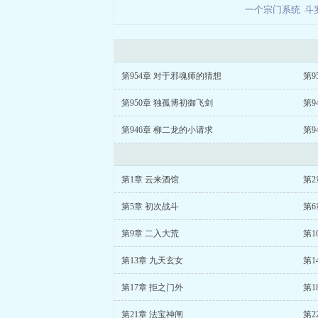
一个宗门系统
斗
第954章 对于邪魂师的猜想
第9
第950章 独孤博初御飞剑
第9
第946章 柳二龙的小请求
第9
第1章 云来酒馆
第2
第5章 初次战斗
第6
第9章 二入大荒
第1
第13章 九天玄女
第1
第17章 拒之门外
第1
第21章 法宝神闸
第2