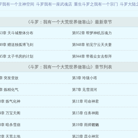
罗我有一个主神空间
斗罗我有一座武魂店
重生斗罗之我有一个宗门
斗罗大陆
《斗罗：我有一个大荒世界做靠山》最新章节
53章 天斗城整体分布
第952章 帮梦神机压魂力
49章 赠送独孤博飞剑
第948章 初见宁云天夫妻
45章 太子书房的计划
第944章 带着众女去祭拜
《斗罗：我有一个大荒世界做靠山》章节列表
章 突发变故
第3章 玲珑小塔
章 炼精化气
第7章 见雪清河
0章 炼气化神
第11章 司命神君
4章 万宝天阁
第15章 任务神殿
8章 暗杀雪崩
第19章 雨师魍魉
2章 天荒土地
第23章 昆仑神宫