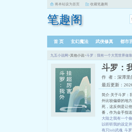
将本站设为首页
收藏笔趣阁
笔趣阁
首 页
玄幻魔法
武侠修真
都市
九五小说网
>其他小说>
斗罗：我有一个大荒世界做
斗罗：
作 者：深潭里
最后更新：2026-0
简介:关于斗罗：
外比较偏僻的地
死，这反倒是让
番，作为金手指送
大陆之我有一个
以听听我的设定
有只loli武魂
斗罗