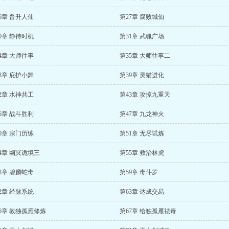
6章 晋升人仙
第27章 腐败城仙
0章 静待时机
第31章 武魂广场
4章 大师往事
第35章 大师往事二
8章 庇护小舞
第39章 灵猫进化
2章 水神共工
第43章 攻掠九重天
6章 战斗胜利
第47章 九龙神火
0章 宗门历练
第51章 无尽试炼
4章 幽冥诡境三
第55章 救治林虎
8章 碧麟蛇毒
第59章 毒斗罗
2章 经脉系统
第63章 达成交易
6章 教独孤雁修炼
第67章 给独孤雁祛毒