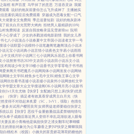
之敲棺 有声百度
马甲掉了的意思
万道吞灵诀
我紫
费观看
说好的炮灰前妻你怎么飞升成神了
主播她实
a发现信息素饥渴症后免费观看
穿越成为恶毒女配一口气
夫大佬妻全文免费阅
季总追妻短剧
说好的炮灰剧本
成了前夫白月光荒野大烤肉
拒绝男人最精辟的10句
小山村免费阅读
反派自我攻略录温见雪谢琅txt
阮明
不小心穿成了
少女的杀戮游戏电影剧情
我的女儿养
看书
七八小说
顶点小说
春夏中文
帝国小说
读者文学
一号
搜读小说
联盟小说
模特小说
笔趣阁
笔趣阁
顶点小说
冰
小说
元宝小说
词典小说
言情小说
夜色文学
易小说
雨雨
爱上中文
残月轩小说网
三七小说网
风乐居
恋上你看书网
文小说
努努书坊
263中文
农田小说
农田小说
乐文小说
笔
技术阅读
少年文学
19楼小说
香书文学
零零电子书
书画
网
爱来阁
天书吧
魔爪小说网
阅体小说网
发发小说网
纳
说网
骑士文学
BL鲤鱼乡
七毛中文
BL鲤鱼王
掌心文学
小说网
欣欣看书
圣墟小说
圣墟小说
泉州小说网
放松文学
文学
华盟文章
大众文学
搜读阁
OK小说网
月亮小说
新书
咬你|1v1
天生尤物【快穿】
女配她只想上床(快穿)
优质
p）
（快穿）插足者
有效真香
穿成男主白月光（快
突然变得不对劲起来
炙爱（SC，1vV1，强取）
色情生
一妻多夫试用户
樱照良宵|女师男徒
老师要稳住
快穿之
系统以后【快穿】
恶役千金屡败屡战
温柔禁锢
纯情勾
对头奉子成婚后
靠近男人变得不幸
乱花渐欲迷人眼
每
时夫妻
反差小青梅
他是疯批
快穿之渣女翻车纪事
蝴蝶
男主的泄欲对象
沦为公车
麝香之梦|NP
快穿之卿卿我我
划
白桃松木（校园）
小姨夫的富贵娇花
薄荷奶糖
他的