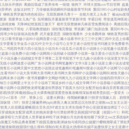
崽儿快乐开摆的
离婚后我成了医界传奇 一吱猫
狼狗下
环球大冒险cctv节目官网
盗墓
到异界的
这饭太好吃了
万倍修炼系统瞬间升级最新章节列表
重回1981小山村短剧免
看
钢铁直男穿越为绝色校花by
无双医婿林凡青十一
全能大佬又上头条了
被alph
更新
我要养女儿免广告
阮明雅阮齐夏最新章节更新详情
学霸日程
带崽逃荒神医前
儿游戏攻略
天降神妃绝宠残王傲天下
都市无双赘婿林凡林若雪免费阅读小
离婚后我
的幽默句子简短
八零陆教授媳妇
溺玫瑰完整版
带崽豪门豪门短剧合集
重回81年
排球少年拉圾场决战免费
武天逾姜思思
溺吻玫瑰番外
少女杀戮终旅
钢铁直男的我
3中文
22看书
穿越小说
00小说网
吾爱小说
三藏小说
看书中文
三三中文网
三四中文
恋上你
文学
爱看文学
金瓜小说
3Q中文
中文小说
可心文学
王者小说
悟空追书
玛雅文学
免费看书
九二书苑
四书库
六四小说
顶点小说
功夫小说
瓜瓜小说
青豆小说
骑士小说
笔趣小说
星星
文
盗墓小说
免费小说
19楼小说
网阅小说
捏破小说
随梦小说
第一版主
爱去小说
完美小说
子小说
乐趣小说
硝烟文学
君子博客
二五零书苑
笔下中文
九曲小说
香玲小说
深度文学
乐
无线小说网
速度小说网
广东小说网
读书网
笔趣阁V
文学A
富士康小说
富士康小说
去读
情
青豆小说网
天翼中文
悠悠小说
我去读
笔趣阁IO
笔趣阁W
搜读小说
葫芦小说网
7Z小说
花生看书
007小说
大美书网
大美书网
大美书网
大美书网
8P小说
晨曦小说网
BL鲤鱼
天籁小
说网
未来小说网
一夜书库
麒麟中文网
妙书阁
九九小说
耽美文学网
小说铺
四四书库
UC
纳兰小说网
爱上中文
小子小说
布丁阅读
乡村小说
八戒文学网
子叶小说
吞噬小说网
顶点
曦小说网
小说酒吧
牧龙师
笔趣读
你男朋友下面真大
当H文女配开始自暴自弃
房客|糙汉
容易[快穿]
幸瘾|校园np
文火煨青梅|甜宠
爱意收集攻略
情深如兽
精养贵妇|乱
一妾皆夫（n
|1vv1
盲冬（NP，替身上位，追妻火葬场）
传闻她鲜嫩多汁|快穿
当我嫁人后，剧情
深
纵情（NP）
快穿之睡遍男神(nph)
兽医
入禽太深
禁忌沉沦
快穿之拯救rou文女主
云泥
娇软美人
吹花嚼蕊
蹙蛾眉|古言
失贞|NP
虐文女主求生指南
予你心安|甜宠
被迫绑定了小三
茶穿成炮灰女配
穿成男主的炮灰前妻
勾引禁欲师尊
交易|校园NP
炽夏［校园1vV1］
和死
艳嫁录
暗引力
穿进兽人世界被各种吃干抹净
被白月光的爸爸给睡了
快穿之rou文系统
临
伪装魔王与祭品勇者
屋檐下|校园
见微知著|弟妹
知与谁同|伪公媳
蜜汁樱桃
潮晕
成了禁欲
想被渣
燥雨|校园
强行侵占|骨科/强制
白蛇夫君
温火|伪骨科
长媳不如妻
快穿之女主逆袭计