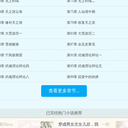
0章 无上剑域
第71章 无上剑域二
4章 天之涯云海
第75章 人仙境中期
8章 修补天之洞
第79章 收复天之涯
2章 大荒游历一
第83章 大荒游历二
6章 雪崩被揍
第87章 会见史莱克
0章 宁风致期望
第91章 武魂理论辩论一
4章 武魂理论辩论四
第95章 武魂理论辩论五
8章 武魂理论辩论八
第99章 囚笼中的抉择
查看更多章节...
已完结热门小说推荐
莫问eva
穿成男女主女儿后，我
一听