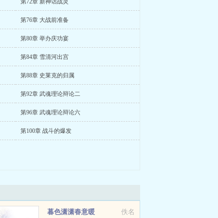
第72章 新神话战灵
第76章 大战前准备
第80章 举办庆功宴
第84章 雪清河出宫
第88章 史莱克的归属
第92章 武魂理论辩论二
第96章 武魂理论辩论六
第100章 战斗的爆发
暮色潇潇春意暖
佚名