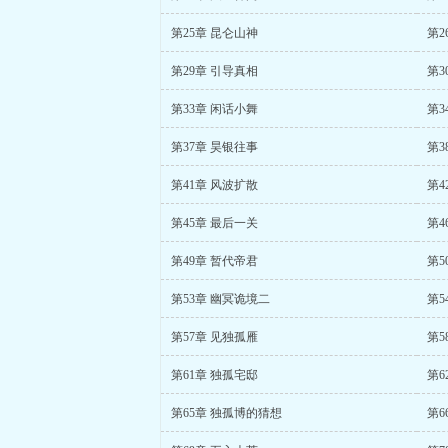
第25章 昆仑山神
第2
第29章 引导真相
第3
第33章 闲话小舞
第3
第37章 昊银往事
第3
第41章 风波扩散
第4
第45章 最后一关
第4
第49章 暂代帝君
第5
第53章 幽冥诡境二
第5
第57章 见独孤雁
第5
第61章 独孤宅邸
第6
第65章 独孤博的猜想
第6