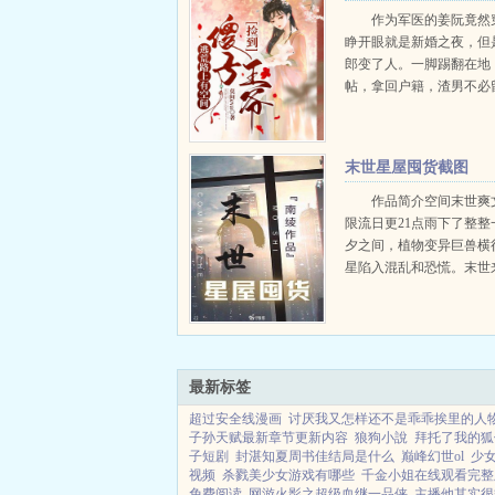
到傻子王爷
作为军医的姜阮竟然
睁开眼就是新婚之夜，但
郎变了人。一脚踢翻在地
帖，拿回户籍，渣男不必
再次突意外，北凉国来犯
上逃荒之路。逃荒路上有
到傻子王爷...
末世星屋囤货截图
作品简介空间末世爽
限流日更21点雨下了整整
夕之间，植物变异巨兽横
星陷入混乱和恐慌。末世
峰以为一家三口性命难保
儿扭开家中...
最新标签
超过安全线漫画
讨厌我又怎样还不是乖乖挨里的人
子孙天赋最新章节更新内容
狼狗小說
拜托了我的狐
子短剧
封湛知夏周书佳结局是什么
巅峰幻世ol
少
视频
杀戮美少女游戏有哪些
千金小姐在线观看完整
免费阅读
网游火影之超级血继一品侠
主播他其实很乖 