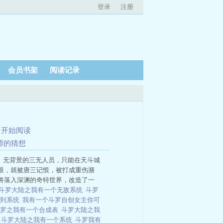
登录
注册
会员书架
阅读记录
、
开始阅读
魂师的猜想
、无背景的三无人员，只能在天斗城
眼，就被唐三记恨，被打成重伤濒
将落入深渊的奇特世界，改造了一
斗罗大陆之我有一个无敌系统
斗罗
签到系统
我有一个斗罗自创女主你可
斗罗之我有一个合成表
斗罗大陆之我
统
斗罗大陆之我有一个系统
斗罗我有