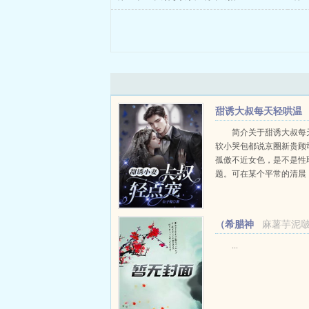
甜诱大叔每天轻哄温
软小哭包
简介关于甜诱大叔每
软小哭包都说京圈新贵顾
孤傲不近女色，是不是性
题。可在某个平常的清晨
者都在争相报道顾氏几天
爱妻怒告一百多家公司。
人好奇，纷纷私底下调查
（希腊神
麻薯芋泥
少奶奶。有说人高腿长...
话同人）希腊神话：
...
荒系统闯希腊+番外