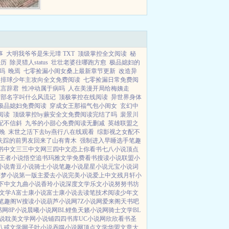
人都在等着看姜予安笑话，料定她
无法忍各...
事
大明我爷爷是朱元璋 TXT
顶级掌控全文阅读
秘
经历
除灵猎人status
壮壮老婆往哪跑方愈
极品媳妇的
吗
晚焉
七零捡漏小闺女桑上最新章节更新
改造异
排球少年主攻向全文免费阅读
七零捡漏日常免费阅
晚言辞君
性冲动属于病吗
人在美漫开局给梅姨走
有部名字叫什么风流记
顶极掌控在线阅读
异世界身体
极品媳妇免费阅读
穿成女王那福气包小闺女
玄幻中
阅读
顶级掌控by蕨安全文免费阅读完结了吗
裴景川
配不信斜
九爷的小甜心免费阅读无删减
英雄联盟之
晚
末世之活下去by燕行八在线观看
综影视之女配不
失踪的前男友回来了山有青木
强制进入早睡选手笔趣
书中文
三三中文网
三四中文
恋上你看书
七八小说
顶点
王者小说
悟空追书
玛雅文学
免费看书
搜读小说
联盟小
小说
青豆小说
骑士小说
笔趣小说
星星小说
元宝小说
词
随梦小说
第一版主
爱去小说
完美小说
爱上中文
残月轩小
下中文
九曲小说
香玲小说
深度文学
乐文小说
努努书坊
文学A
富士康小说
富士康小说
去读笔
技术阅读
少年文
笔趣阁W
搜读小说
葫芦小说网
7Z小说网
爱来阁
天书吧
书网
8P小说
晨曦小说网
BL鲤鱼
天籁小说网
骑士文学
BL
说
耽美文学网
小说铺
四四书库
UC小说网
欣欣看书
圣
八戒文学网
子叶小说
吞噬小说网
顶点文学
华盟文章
大