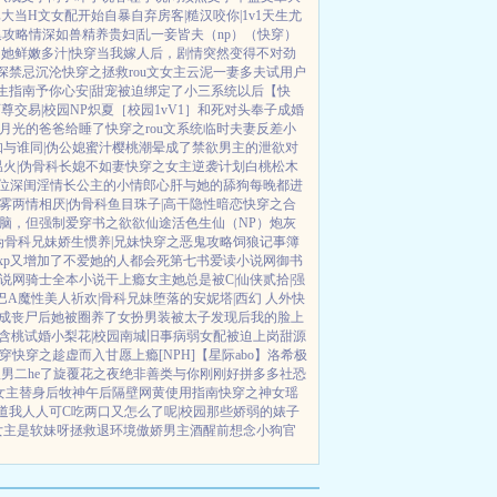
真大
当H文女配开始自暴自弃
房客|糙汉
咬你|1v1
天生尤
集攻略
情深如兽
精养贵妇|乱
一妾皆夫（np）
（快穿）
她鲜嫩多汁|快穿
当我嫁人后，剧情突然变得不对劲
深
禁忌沉沦
快穿之拯救rou文女主
云泥
一妻多夫试用户
生指南
予你心安|甜宠
被迫绑定了小三系统以后【快
师尊
交易|校园NP
炽夏［校园1vV1］
和死对头奉子成婚
月光的爸爸给睡了
快穿之rou文系统
临时夫妻
反差小
知与谁同|伪公媳
蜜汁樱桃
潮晕
成了禁欲男主的泄欲对
温火|伪骨科
长媳不如妻
快穿之女主逆袭计划
白桃松木
位
深闺淫情
长公主的小情郎
心肝与她的舔狗
每晚都进
雾
两情相厌|伪骨科
鱼目珠子|高干
隐性暗恋
快穿之合
脑，但强制爱
穿书之欲欲仙途
活色生仙（NP）
炮灰
 伪骨科兄妹
娇生惯养|兄妹
快穿之恶鬼攻略
饲狼记事簿
xp又增加了
不爱她的人都会死
第七书
爱读小说网
御书
说网
骑士全本小说
干上瘾
女主她总是被C|仙侠
贰拾|强
巴A
魔性美人
祈欢|骨科兄妹
堕落的安妮塔|西幻 人外
快
成丧尸后她被圈养了
女扮男装被太子发现后
我的脸上
含桃
试婚
小梨花|校园
南城旧事
病弱女配被迫上岗
甜源
穿
快穿之趁虚而入
甘愿上瘾[NPH]
【星际abo】洛希极
男二he了
旋覆花之夜
绝非善类
与你刚刚好
拼多多社恐
女主替身后
牧神午后
隔壁网黄使用指南
快穿之神女瑶
道我人人可C
吃两口又怎么了呢|校园
那些娇弱的婊子
女主是软妹呀
拯救退环境傲娇男主
酒醒前想念小狗
官