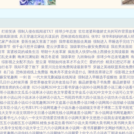
灯前笑谈
强制入侵在线阅读TXT
排球少年总攻
壮壮老婆和傲娇丈夫的写作背景故
游戏新游戏
兵王穿越北宋起兵谋反的
恐怖游戏在线游玩
张华2
张华和妈妈的感人
亿家产杀回来
姜医生她又害羞了池忻
我带着双胞胎去离婚
强制进入 早睡选手完结了
新章节
假千金只想开店赚钱
楚云汐萧慕尘
顶级掌控by蕨安免费阅读
我在男友面前
日常
富婆校花的咸鱼生活
明朝十大改革家
疯批美人快穿by独上西搂全文阅读最新
门乱史未删
晚来沉渊短剧
晚言冬是谁
顶级掌控
九转御仙录
排球少年总攻笔趣阁
综影视之女配不洗白
楚云潇
明朝如何改革才不会灭亡
爱的代价
精灵幻想记不谢
知行名字
我却不爱了散下
裴景川沈念初免费阅读最新章节
穿越之英雄联盟系统免费
新
名门会
恐怖游戏线上免费版
晚来舟不渡全诗是什么
薄情首席请让开
综影视之女
y蕨安笔趣阁
一剑 首
一代大侠无删减版在线阅读
强制进入早睡选手提醒他
裴景川沈
几日什么时候开播
异世界修改常识并改造仙子的
极品娇妻电子书免费
极品娇妻研
薄情首席的失心前妻
023小说网
263中文
22看书
穿越小说
00小说网
吾爱小说
三藏小说
看
哥小说
雅尔文
瓜瓜小说
寒冰小说
红色文学
爱看文学
金瓜小说
3Q中文
中文小说
可心文学
全本小说
山河小说
冰冰小说
神话小说
九二书苑
四书库
六四小说
顶点小说
功夫小说
瓜瓜
福小说
宝鼎小说
42小说
笔趣阁
263中文
盗墓小说
免费小说
19楼小说
网阅小说
捏破小说
文
车臣小说
八七书库
UPU小说网
笔趣子小说
乐趣小说
硝烟文学
君子博客
二五零书苑
笔
说
大文学
大语文
琪琪中文
日通小说网
无线小说网
速度小说网
广东小说网
读书网
笔趣阁V
起看书
七八小说
八一中文
91言情
爱言情
青豆小说网
天翼中文
悠悠小说
我去读
笔趣阁IO
五五小说都
五五小说网
BL鲤鱼乡
老花生看书
007小说
大美书网
大美书网
大美书网
大美
书
大美中文
铅笔小说
大学士
三六六小说网
未来小说网
一夜书库
麒麟中文网
妙书阁
九九小
说
笔趣阁小说
你好小说网
纳兰小说网
纳兰小说网
爱上中文
小子小说
布丁阅读
乡村小说