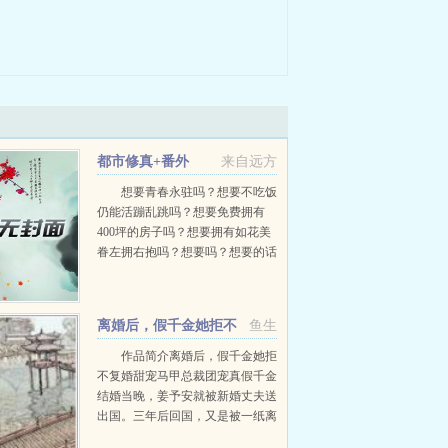
都市修真+番外
来自远方
想要青春永驻吗？想要不吃饭
仍能活蹦乱跳吗？想要免费拥有
400坪的房子吗？想要拥有如花美
眷左拥右抱吗？想要吗？想要的话
就来修真吧！学费全免，不考勤不
点名，任何地点均可修行，这等好
事哪里去找，来吧，快投入修真的
离婚后，假千金她拒不
鱼生
怀抱吧！天下真...
复婚
作品简介离婚后，假千金她拒
不复婚甜宠马甲总裁团宠真假千金
结婚当晚，姜予安就被新婚丈夫送
出国。三年后回国，又是被一纸离
婚协议和一封断绝书赶出家门。人