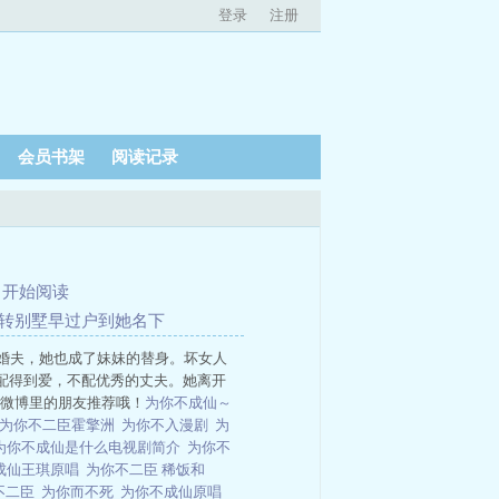
登录
注册
会员书架
阅读记录
、
开始阅读
反转别墅早过户到她名下
婚夫，她也成了妹妹的替身。坏女人
配得到爱，不配优秀的丈夫。她离开
和微博里的朋友推荐哦！
为你不成仙～
为你不二臣霍擎洲
为你不入漫剧
为
为你不成仙是什么电视剧简介
为你不
成仙王琪原唱
为你不二臣 稀饭和
不二臣
为你而不死
为你不成仙原唱