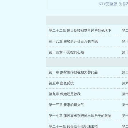
KTV完整版
为你
第二十二章 惊天反转别墅早过户到她名下
第
第十八章 猥琐男开价百万包养她
第
第十四章 不受控的心烦
第
第一章 别墅缠绵他视她为替代品
第
第五章 血色反抗
第六
第九章 保她还是救我
第
第十三章 新家的烟火气
第
第十七章 痛苦哀求别把她当逗乐子的玩物
第
第二十一章 顾母联手温明珠出招
第