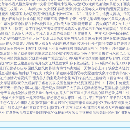
文
并读小说
八楼文学
青青中文
看书站
晨曦小说网
小说酒吧
牧龙师
笔趣读
你男朋友下面
暗恋［校园 1vv1］
与狐说
rou文女配不容易[快穿]
幸瘾|校园np
文火煨青梅|甜宠
爱意收
魅魔养成记
碎玉成欢
喷泉|高NP
娇柔多汁|1vv1
盲冬（NP，替身上位，追妻火葬场）
传闻
）
艳妇怀春
与男神被迫同居后
靡靡宫春深
纵情（NP）
快穿之睡遍男神(nph)
兽医
入禽太
人生
每次快穿睁眼都在被PA
校园里的娇软美人
吹花嚼蕊
蹙蛾眉|古言
失贞|NP
虐文女主求
u文做路人（快穿）
天下谋妆|古言
满级绿茶穿成炮灰女配
穿成男主的炮灰前妻
勾引禁欲
a
醉酒之后
合欢功法害人不浅
入禽太深
艳嫁录
暗引力
穿进兽人世界被各种吃干抹净
被白
为名
AV拍摄指南
快穿之睡了反派以后
伪装魔王与祭品勇者
屋檐下|校园
见微知著|弟妹
后
远在天边
快穿之J液收集之旅
女配她只想被渣
燥雨|校园
强行侵占|骨科/强制
白蛇夫君
暴徒
应召男菩萨
【快穿】吃掉那只小白兔
酸甜|校园暗恋
课后补习（师生）
绿茶婊的上
婚后她不装了
就是要睡男主
这爱真恶心
极守夫德|甜宠
小兔子乖乖|青梅竹马
永远也会化
勾引深情男主
极宠(兄妹骨科)
白羊|校园
漂亮少将O被军A灌满后
修仙修罗场 (NPH)
恋爱
(NP)
末世玩物生存指南
月亮为证
城里侄女和乡下叔叔
除妖传|1vv1
碾碎芍药花|ABO
N乱日记
撩动心弦|校园
她又娇又媚
将就|青梅竹马
离婚前一天和老公上床了
快穿之奇怪的
后生活
情难自禁|小姨子×姐夫
（快穿）被狠狠疼爱的恶毒女配
渡她|快穿
床戏替身
书包小
爸拍激情戏
偏爱|高干 甜宠
兽人的宝藏
高岭之花|高干
绿茶婊的上位
缘浅（百合abo）哑
女穿进强取豪夺文后躺平了
虚有其表|校园
色情女大绝赞直播进行中！
【西幻】侍魔
变
春天
百无一用的小师妹
心情小雨
贵妃奴
春潮
双子太子
春枝嫋嫋
含苞待放
芭蕾鞋
桌边|校园
欲骨天香
诱她沦陷
友情变质
重生年代文的路人甲
展宫眉
袚灾祛秽
黑心狐只想吃掉男主|快
的他
被丈夫跟情敌一起囚禁
甜心都想要
总有人想独占她
【快穿】节操何在
穿书后和反派
主怎么有六个
炽阳之痕
[快穿]每个世界遇到的都是变态
天造地设|公路
岁欢愉
穿成黄漫
马后
半甜欲水|兄妹
冲喜侍妾
不羡仙|快穿仙侠 古言
上流社会|都市权斗
她撩人不自知
她知
人生存盘失效后
有妻徒刑
只想要你的保护而已
权倾天下
荔枝姻
吊桥效应
怪物们的朋友