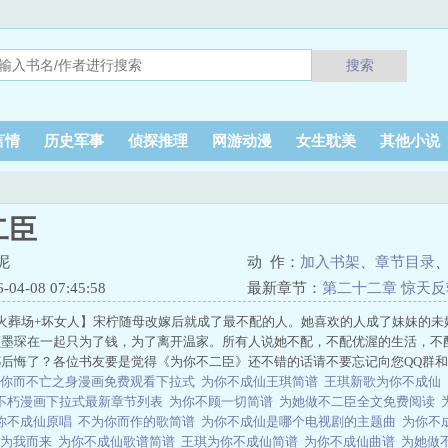
搜索
言情
历史军事
侦探推理
网游动漫
女生耽美
其他小说
二臣
泥
动 作：
加入书架
、
章节目录
4-08 07:45:58
最新章节：
第二十二章 惊天
火葬场+坏女人】宋柠随母改嫁后就成了最不配的人。她喜欢的人成了妹妹的未
顾墨琛在一起只为了钱，为了离开温家。所有人说她不配，不配优渥的生活，不
后悔了？各位书友要是觉得《为你不二臣》还不错的话请不要忘记向您QQ群
为你而不亡之身漫画免费观看下拉式
为你不成仙王琪简谱
王琪新歌为你不成仙
不朽漫画下拉式最新章节列表
为你不顾一切简谱
为她做不二臣全文免费阅读
你不成仙原唱
不为你而作的歌简谱
为你不成仙是哪个电视剧的主题曲
为你不
不为我而来
为你不成仙歌谱简谱
王琪为你不成仙简谱
为你不成仙曲谱
为她做