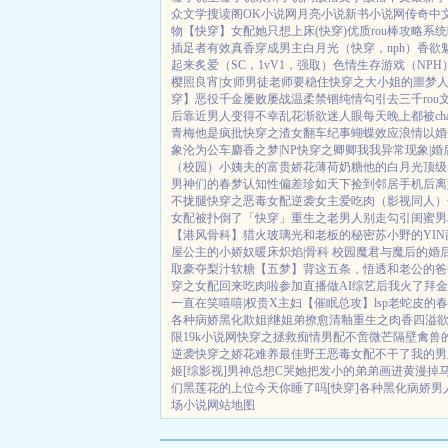
众文学
搜读阁
OK小说网
月亮小说
新书小说网
传奇中
物【快穿】
女配她只想上床(快穿)
优质rou棒攻略系统
插足者
有效真香
穿成男主白月光（快穿，nph）
香欲
起来
炙爱（SC，1vV1，强取）
色情生存游戏（NPH
樱照良宵|女师男徒
老师要稳住
快穿之大小姐的噩梦
穿】
恶役千金屡败屡战
温柔禁锢
纯情勾引
去三千ro
后
靠近男人变得不幸
乱花渐欲迷人眼
每天晚上都被ch
青梅
他是疯批
快穿之渣女翻车纪事
蝴蝶效应
浪情
以婚
象
沦为公车
麝香之梦|NP
快穿之卿卿我我
异常现象|婚
（校园）
小姨夫的富贵娇花
薄荷奶糖
他的白月光
顶级
男神们的春梦
认知性偏差
珍如天下
捡到邻居手机后
离
不拢腿
快穿之恶毒女配逆袭
女主爱吃肉
（影视同人）
女配被扑倒了「快穿」
重生之老男人别走
勾引闺蜜男友
【港风骨科】猎火
玻璃光
和老板的秘密
苏小野的YI
屋
公主的小娇奴
暖床
炽焰|骨科 校园
魔君与魔后的婚
取豪夺
梨汁软糖
【五梦】背这五条，悟透
和老公的爸
穿之女配回来吃肉啦
参加直播做AI综艺后我火了
拜金
一直在笑嘻嘻|权贵X主妇
【催眠总攻】lsp老蛇皮的
各种病娇黑化
欺姐|继姐弟
撩愈
清釉
重生之肉香四溢
限
19k小说网
快穿之拯救痴情男配
不啻微芒
隔壁禽兽
逆袭
快穿之娇花难养
最佳野王
恶毒女配不干了
我的男
姬
[综影视]男神总想C哭她
把发小的弟弟画进黄漫掉
们
黑莲花的上位
今天你睡了吗[快穿]
各种黑化病娇男
场小说
网站地图