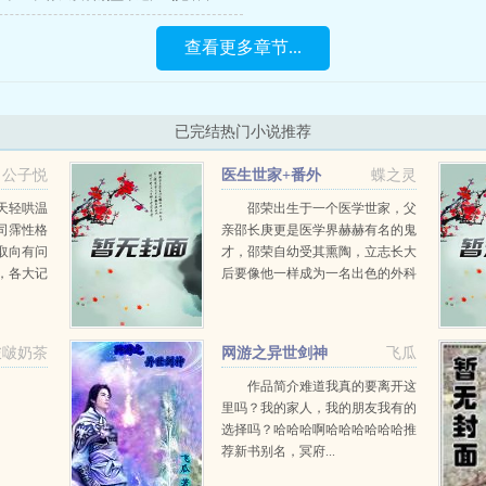
查看更多章节...
已完结热门小说推荐
公子悦
医生世家+番外
蝶之灵
天轻哄温
邵荣出生于一个医学世家，父
司霈性格
亲邵长庚更是医学界赫赫有名的鬼
取向有问
才，邵荣自幼受其熏陶，立志长大
，各大记
后要像他一样成为一名出色的外科
掌权人为
医生。然而，高考结束后，父亲却
于是在众
坚决不许他报考医学院，原本感情
顾家这位
亲密的父子之间因此而出现了激烈
啵啵奶茶
网游之异世剑神
飞瓜
的矛盾。真相渐渐浮出水面...
带着洪
作品简介难道我真的要离开这
里吗？我的家人，我的朋友我有的
选择吗？哈哈哈啊哈哈哈哈哈哈推
荐新书别名，冥府...