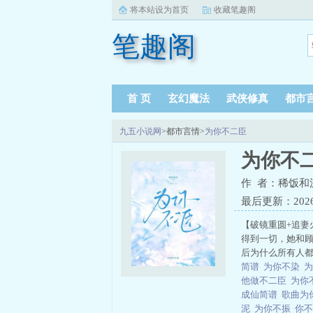
将本站设为首页
收藏笔趣阁
笔趣阁
首 页
玄幻魔法
武侠修真
都市
九五小说网
>都市言情>
为你不二臣
为你不
作 者：稀饭和
最后更新：2026-0
【破镜重圆+追妻
得到一切，她和
后为什么所有人都
简谱
为你不染
他做不二臣
为你
成仙简谱
歌曲为
泥
为你不振
你