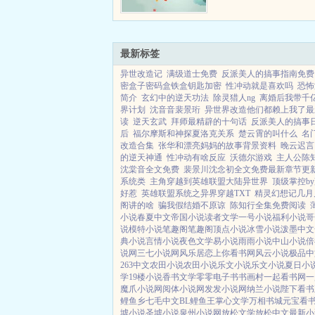
最新标签
异世改造记
满级道士免费
反派美人的搞事指南免费
密盒子密码盒铁盒钥匙加密
性冲动就是喜欢吗
恐怖
简介
玄幻中的逆天功法
除灵猎人ng
离婚后我带千
界计划
沈音音裴景珩
异世界改造他们都赖上我了最
读
逆天玄武
拜师最精辟的十句话
反派美人的搞事
后
福尔摩斯和神探夏洛克关系
楚云霄的叫什么
名
改造合集
张华和漂亮妈妈的故事背景资料
晚云迟言
的逆天神通
性冲动有啥反应
沃德尔游戏
主人公陈
沈棠音全文免费
裴景川沈念初全文免费最新章节更
系统类
主角穿越到英雄联盟大陆异世界
顶级掌控b
好惹
英雄联盟系统之异界穿越TXT
精灵幻想记几月
阁讲的啥
骗我假结婚不原谅
陈知行全集免费阅读
小说
春夏中文
帝国小说
读者文学
一号小说
福利小说
哥
说
模特小说
笔趣阁
笔趣阁
顶点小说
冰雪小说
泼墨中文
典小说
言情小说
夜色文学
易小说
雨雨小说
中山小说
倍
说网
三七小说网
风乐居
恋上你看书网
风云小说
极品中
263中文
农田小说
农田小说
乐文小说
乐文小说
夏日小
学
19楼小说
香书文学
零零电子书
书画村
一起看书网
一
魔爪小说网
阅体小说网
发发小说网
纳兰小说
陛下看书
鲤鱼乡
七毛中文
BL鲤鱼王
掌心文学
万相书城
元宝看
墟小说
圣墟小说
泉州小说网
放松文学
放松中文
最新小