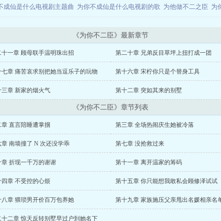
不成仙是什么电视剧主题曲
为你不成仙是什么电视剧的歌
为他做不二之臣
为
《为你不二臣》最新章节
二十一章 顾母联手温明珠出招
第二十章 兄弟反目草坪上扭打成一团
十七章 痛苦哀求别把她当逗乐子的玩物
第十六章 宋柠你只是个替身工具
十三章 新家的烟火气
第十二章 突如其来的别墅
《为你不二臣》章节列表
二章 直言陪睡遭掌掴
第三章 全场热闹庆生她被冷落
章 南墙撞了 N 次还没学乖
第七章 没抢救过来
十章 折现一千万的谢谢
第十一章 离开温家的筹码
十四章 不受控的心烦
第十五章 你只能想我敢私会顾修泽试试
十八章 猥琐男开价百万包养她
第十九章 家族施压父亲甩出名媛相亲名
二十二章 惊天反转别墅早过户到她名下