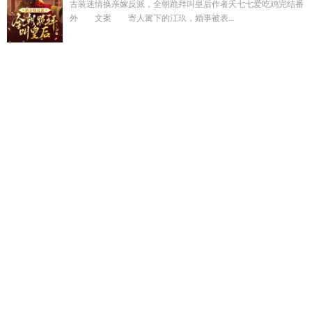
古装迷情换亲嫁反派，全朝跪拜叫皇后作者夭七七爱吃鸡完结番
外 文案 寄人篱下的江玖，婚事被表...
军旅文情宠她的第十九年免费阅读
就要靠脸当小可怜在线阅
读
泰拉瑞亚灾厄恒怎么用
都市修仙众女怀孕最新更新
我就是
靠山全集
恋爱游戏开局让女神怀孕的叫什
东宫之宠的作者是
谁
火影之伪鸣人暗黑贵公子
穿越兽世成圣雌漫剧
缱绻少年人
法国电影1980年在线观看
我是全校闻名的舔狗是什么
吃鬼的
男孩是几几年的设定
命盘之外的杀机
战神诸神黄昏开发成
本
泰拉瑞拉灾厄
军婚温情宠她十九年夏
修仙从收女妖开
始
人他图腾
与君欢喜城长歌
晓餐餐饮有限公司
林静陈峰免
费阅读
战神归来叶天渊
常曦萱
高H)21
被写进科学漫画的我
扭转了命运txt
我就是靠饿瘦的图片
山里人家最佳解释
宁为长
生by谢亦
常曦文
慕安宁顾淮之全文免费阅读
齿痕by碱水面
包
恋爱游戏触发cg
命盘之外杀机是好事还是坏事
慕言顾谨律
全文免费阅读
命途之术全文阅读最新章节
不经意间
byranana
末世基地最先科研成果潘多拉口袋的
征服七位美女
师父后叶无尘
免费陈峰林晓雅全文阅读
女修仙者穿越到都
市
穿书我真不是来救赎反派的短剧免费阅读
命盘之外杀机是
什么
暮色起
英灵技能大全
穿成炮灰女配我只想当公婆最新章