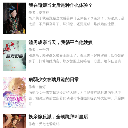
我在甄嬛当太后是种什么体验？
作者：夏立林
简介关于我在甄嬛当太后是种什么体验？李茉穿了，好消息，是
太后，不用再宫斗了。坏消息，还要完成一堆娘娘的遗愿。...
渣男成亲当天，我躺平当他嫂嫂
作者：一千万
刚退亲，顾夕颜又被秦王缠上了。秦王瞧不起顾夕颜，却馋她的
身子，打算纳她为妾。顾夕颜脸上笑嘻嘻，心里。给前任当妾...
病弱少女在璃月港的日常
作者：侑灯
病弱少女千雪穿越到提瓦特大陆，为了能够在璃月港内生活下
去，她决定将前世所看的动漫与小说搬到提瓦特大陆中。只是刚
开...
换亲嫁反派，全朝跪拜叫皇后
作者：夭七七爱吃鸡