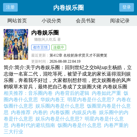
内卷娱乐圈
注册
登录
网站首页
小说分类
会员书架
阅读记录
内卷娱乐圈
懒散闲人吃瓜 著
都市言情
连载中
最近更新：
第412章 名校躬身求贤天才不困樊笼
更新时间：
2026-08-08 22:04:19
简介:简介:关于内卷娱乐圈：回到世纪之交b站up主杨皓，立
志做一名富二代，混吃等死，被望子成龙的家长逼得混到娱
乐圈，奔着我不好过，大家都别想舒坦，把文娱圈卷的风声
鹤唳草木皆兵，最终把自己卷成了文娱圈大佬 内卷娱乐圈
相关推荐：
音乐圈内卷
内卷背后的逻辑
内卷如此严重
饭
圈内卷什么意思
华娱内卷王
明星内卷是什么意思?
内卷在
饭圈什么意思
娱乐圈内卷是什么意思
饭圈里内卷是什么意
思
内卷推荐
内卷的
内卷饭圈
内娱反内卷
娱乐圈中的内
卷是什么意思
娱乐内卷是什么意思?
明星内卷是什么意
思
内卷时代的避坑指南
饭圈内卷是什么意思
内卷严重的
三大行业