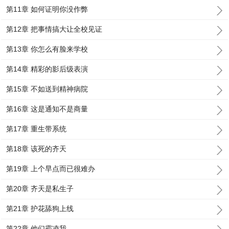
第11章 如何证明你没作弊
第12章 把事情搞大让全校见证
第13章 你怎么有脸来学校
第14章 精彩的影后级表演
第15章 不如送到精神病院
第16章 这是通知不是商量
第17章 重生带系统
第18章 该死的齐天
第19章 上个早点而已很难办
第20章 齐天是私生子
第21章 护花舔狗上线
第22章 他们霸凌我