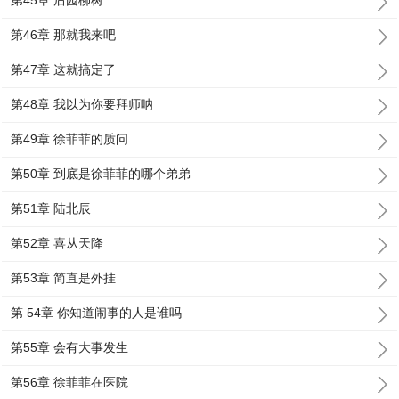
第45章 后园柳树
第46章 那就我来吧
第47章 这就搞定了
第48章 我以为你要拜师呐
第49章 徐菲菲的质问
第50章 到底是徐菲菲的哪个弟弟
第51章 陆北辰
第52章 喜从天降
第53章 简直是外挂
第 54章 你知道闹事的人是谁吗
第55章 会有大事发生
第56章 徐菲菲在医院