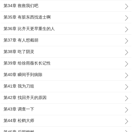
第34章 救救我们吧
第35章 有脏东西找道士啊
第36章 比齐天更早重生的人
第37章 有人想截胡
第38章 吃了阴灵
第39章 给徐雨薇长长记性
第40章 瞬间手到病除
第41章 我为刀俎
第42章 找回齐天的原因
第43章 调查一下
第44章 松鹤大师