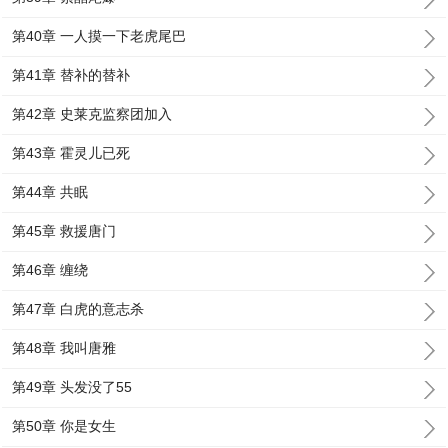
第40章 一人摸一下老虎尾巴
第41章 替补的替补
第42章 史莱克监察团加入
第43章 霍灵儿已死
第44章 共眠
第45章 救援唐门
第46章 缠绕
第47章 白虎的意志杀
第48章 我叫唐雅
第49章 头发没了55
第50章 你是女生