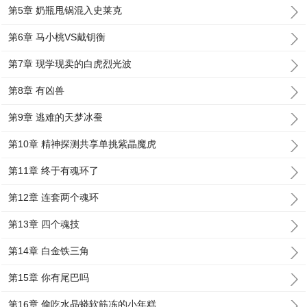
第5章 奶瓶甩锅混入史莱克
第6章 马小桃VS戴钥衡
第7章 现学现卖的白虎烈光波
第8章 有凶兽
第9章 逃难的天梦冰蚕
第10章 精神探测共享单挑紫晶魔虎
第11章 终于有魂环了
第12章 连套两个魂环
第13章 四个魂技
第14章 白金铁三角
第15章 你有尾巴吗
第16章 偷吃水晶蟒软筋冻的小年糕