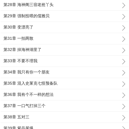
第28章 海神阁三宿老抢丫头
第29章 强制投喂的儒雅贝
第30章 变漂亮了
第31章 一拍两散
第32章 掉海神湖里了
第33章 不要不理我
第34章 我只有你一个朋友
第35章 混入史莱克七怪预备队
第36章 我有个不一样的想法
第37章 一口气打掉三个
第38章 五对三
第39章 紫晶尾爆