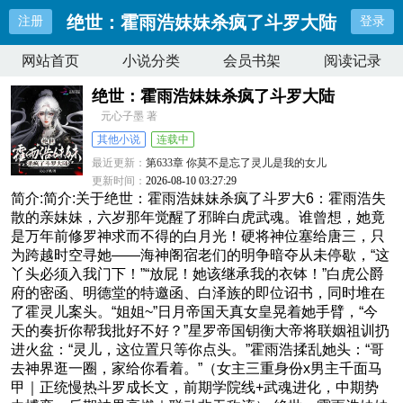
绝世：霍雨浩妹妹杀疯了斗罗大陆
注册
登录
网站首页
小说分类
会员书架
阅读记录
绝世：霍雨浩妹妹杀疯了斗罗大陆
元心子墨 著
其他小说
连载中
最近更新：
第633章 你莫不是忘了灵儿是我的女儿
更新时间：
2026-08-10 03:27:29
简介:简介:关于绝世：霍雨浩妹妹杀疯了斗罗大6：霍雨浩失
散的亲妹妹，六岁那年觉醒了邪眸白虎武魂。谁曾想，她竟
是万年前修罗神求而不得的白月光！硬将神位塞给唐三，只
为跨越时空寻她——海神阁宿老们的明争暗夺从未停歇，“这
丫头必须入我门下！”“放屁！她该继承我的衣钵！”白虎公爵
府的密函、明德堂的特邀函、白泽族的即位诏书，同时堆在
了霍灵儿案头。“姐姐~”日月帝国天真女皇晃着她手臂，“今
天的奏折你帮我批好不好？”星罗帝国钥衡大帝将联姻祖训扔
进火盆：“灵儿，这位置只等你点头。”霍雨浩揉乱她头：“哥
去神界逛一圈，家给你看着。”（女主三重身份x男主千面马
甲｜正统慢热斗罗成长文，前期学院线+武魂进化，中期势