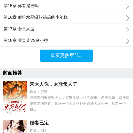
第15章 你有尾巴吗
第16章 偷吃水晶蟒软筋冻的小年糕
第17章 食堂风波
第18章 霍灵儿VS马小桃
查看更多章节...
封面推荐
宋大人你，太欺负人了
作者：胖橙
户部尚书宋晏宋大人，家世显赫，位高权重，俊美无俦，是被仰
望敬畏的存在。这样一个上天格外恩赐的天之骄子，却有一个
遗...
婚妻已定
作者：烟十一