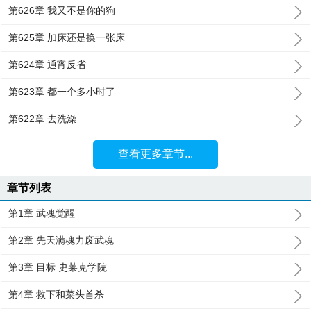
第626章 我又不是你的狗
第625章 加床还是换一张床
第624章 通宵反省
第623章 都一个多小时了
第622章 去洗澡
查看更多章节...
章节列表
第1章 武魂觉醒
第2章 先天满魂力废武魂
第3章 目标 史莱克学院
第4章 救下和菜头首杀