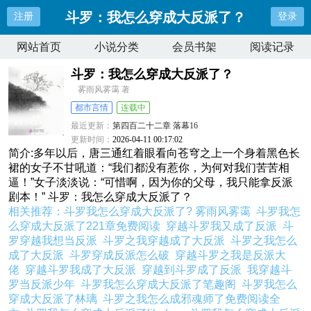
斗罗：我怎么穿成大反派了？
注册
登录
网站首页
小说分类
会员书架
阅读记录
斗罗：我怎么穿成大反派了？
雾雨风雾霭 著
都市言情
连载中
最近更新：
第四百二十二章 落幕16
更新时间：
2026-04-11 00:17:02
简介:多年以后，唐三通红着眼看向苍穹之上一个身着黑色长
裙的女子不甘吼道：“我们都没有惹你，为何对我们苦苦相
逼！”女子淡淡说：“可惜啊，因为你的父母，我只能拿反派
剧本！” 斗罗：我怎么穿成大反派了？
相关推荐：
斗罗我怎么穿成大反派了? 雾雨风雾霭
斗罗我怎
么穿成大反派了221章免费阅读
穿越斗罗我又成了反派
斗
罗穿越我想当反派
斗罗之我穿越成了大反派
斗罗之我怎么
成了大反派
斗罗穿成反派怎么破
穿越斗罗之我是反派大
佬
穿越斗罗我成了大反派
穿越到斗罗成了反派
我穿越斗
罗当反派少年
斗罗我怎么穿成大反派了笔趣阁
斗罗我怎么
穿成大反派了林璃
斗罗之我怎么成邪魂师了免费阅读全