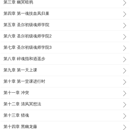
第三章 幽冥暗鸦
第四章 第一魂技血凤归巢
第五章 圣尔初级魂师学院
第六章 圣尔初级魂师学院2
第七章 圣尔初级魂师学院3
第八章 碎魂指和逍遥步
第九章 第一天上课
第十章 第一堂课进行时
第十一章 冲突
第十二章 清风冥想法
第十三章 猎魂
第十四章 黑幽龙藤