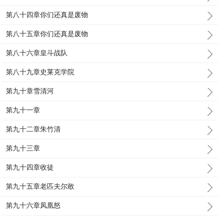
第八十四章你们还真是废物
第八十五章你们还真是废物
第八十六章皇斗战队
第八十九章史莱克学院
第九十章雪清河
第九十一章
第九十二章朱竹清
第九十三章
第九十四章收徒
第九十五章老匹夫尔敢
第九十六章凤凰怒