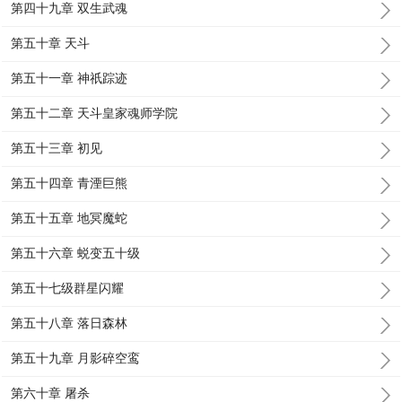
第四十九章 双生武魂
第五十章 天斗
第五十一章 神祇踪迹
第五十二章 天斗皇家魂师学院
第五十三章 初见
第五十四章 青湮巨熊
第五十五章 地冥魔蛇
第五十六章 蜕变五十级
第五十七级群星闪耀
第五十八章 落日森林
第五十九章 月影碎空鸾
第六十章 屠杀