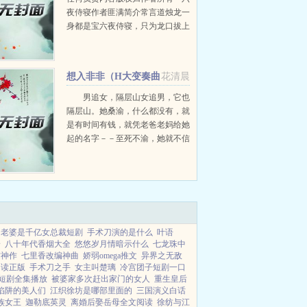
夜侍寝作者匪满简介常言道烛龙一
身都是宝六夜侍寝，只为龙口拔上
一根毛！本文非小白文图轻松自在
不动脑筋的慎入敢挑战逻辑思维分
析能力的乱入提要本文BG向伪...
想入非非（H大变奏曲
花清晨
第一部）+番外
男追女，隔层山女追男，它也
隔层山。她桑渝，什么都没有，就
是有时间有钱，就凭老爸老妈给她
起的名字－－至死不渝，她就不信
她射不下那只笨鸟沈先非。桑渝，
一样的富家女，什么都没有，就是
有时间有钱。沈先非，一直背负着
全家都是犯的阴...
的老婆是千亿女总裁短剧
手术刀演的是什么
叶语
安
八十年代香烟大全
悠悠岁月情暗示什么
七龙珠中
材神作
七里香改编神曲
娇弱omega推文
异界之无敌
阅读正版
手术刀之手
女主叫楚璃
冷宫团子短剧一口
短剧全集播放
被婆家多次赶出家门的女人
重生皇后
陷阱的美人们
江织徐坊是哪部里面的
三国演义白话
族女王
迦勒底英灵
离婚后娶岳母全文阅读
徐纺与江