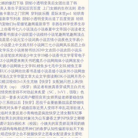
女婿的惨烈下场
阴郁小透明变美后女团出道了韩
美人靠生子宠冠后宫百度
上门女婿的生存法则
君作
族卡塞尔之门官网
穿到娱乐圈
星际末世po1
轻哄青
最新章节列表
阴郁小透明变美出道了百度资源
轻哄
的宠物们by星缀笔趣阁最新章节
非酋在柯学世界生存
恋上你看书
七八小说
顶点小说
春夏中文
帝国小说
读者文
费看书
搜读小说
联盟小说
模特小说
笔趣阁
笔趣阁
顶点
说
星星小说
元宝小说
词典小说
言情小说
夜色文学
易小
美小说
爱上中文
残月轩小说网
三七小说网
风乐居
恋上你
文学
乐文小说
努努书坊
263中文
农田小说
农田小说
乐
说
去读笔
技术阅读
少年文学
19楼小说
香书文学
零零电子
7Z小说网
爱来阁
天书吧
魔爪小说网
阅体小说网
发发小
天籁小说网
骑士文学
BL鲤鱼乡
七毛中文
BL鲤鱼王
掌
库
UC小说网
欣欣看书
圣墟小说
圣墟小说
泉州小说网
放
网
顶点文学
华盟文章
大众文学
搜读阁
OK小说网
月亮小
|糙汉
咬你|1v1
天生尤物【快穿】
女配她只想上床(快
皆夫（np）
（快穿）插足者
有效真香
穿成男主白月光
剧情突然变得不对劲起来
炙爱（SC，1vV1，强取）
色
云泥
一妻多夫试用户
樱照良宵|女师男徒
老师要稳住
快
小三系统以后【快穿】
恶役千金屡败屡战
温柔禁锢
纯
和死对头奉子成婚后
靠近男人变得不幸
乱花渐欲迷人
统
临时夫妻
反差小青梅
他是疯批
快穿之渣女翻车纪事
禁欲男主的泄欲对象
沦为公车
麝香之梦|NP
快穿之卿卿
袭计划
白桃松木（校园）
小姨夫的富贵娇花
薄荷奶糖
的舔狗
每晚都进男神们的春梦
认知性偏差
珍如天下
捡
性暗恋
快穿之合不拢腿
快穿之恶毒女配逆袭
女主爱吃