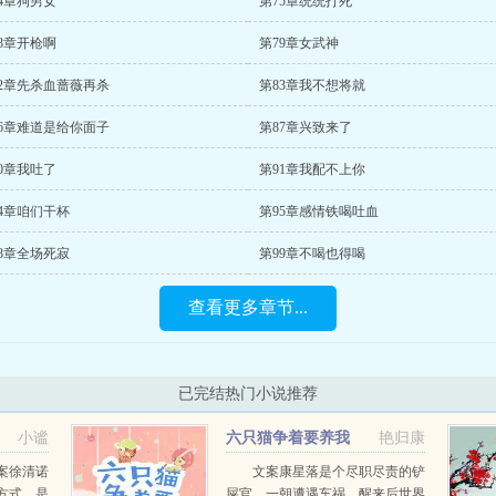
4章狗男女
第75章统统打死
8章开枪啊
第79章女武神
82章先杀血蔷薇再杀
第83章我不想将就
86章难道是给你面子
第87章兴致来了
0章我吐了
第91章我配不上你
4章咱们干杯
第95章感情铁喝吐血
8章全场死寂
第99章不喝也得喝
查看更多章节...
已完结热门小说推荐
小谧
六只猫争着要养我
艳归康
案徐清诺
文案康星落是个尽职尽责的铲
方式，是
屎官，一朝遭遇车祸，醒来后世界