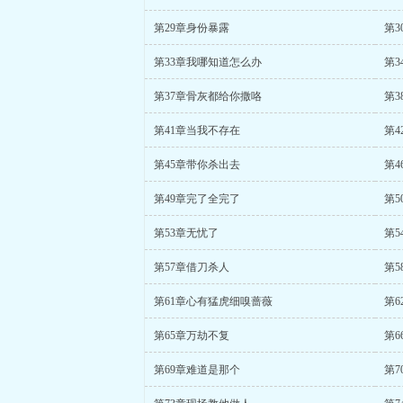
第29章身份暴露
第3
第33章我哪知道怎么办
第3
第37章骨灰都给你撒咯
第3
第41章当我不存在
第
第45章带你杀出去
第
第49章完了全完了
第5
第53章无忧了
第5
第57章借刀杀人
第5
第61章心有猛虎细嗅蔷薇
第
第65章万劫不复
第6
第69章难道是那个
第7