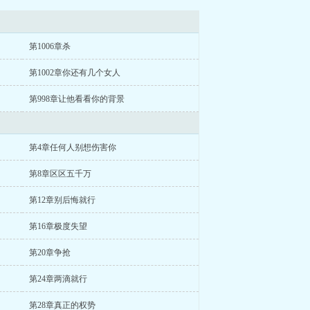
第1006章杀
第1002章你还有几个女人
第998章让他看看你的背景
第4章任何人别想伤害你
第8章区区五千万
第12章别后悔就行
第16章极度失望
第20章争抢
第24章两滴就行
第28章真正的权势