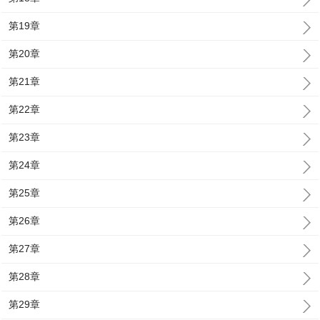
第19章
第20章
第21章
第22章
第23章
第24章
第25章
第26章
第27章
第28章
第29章