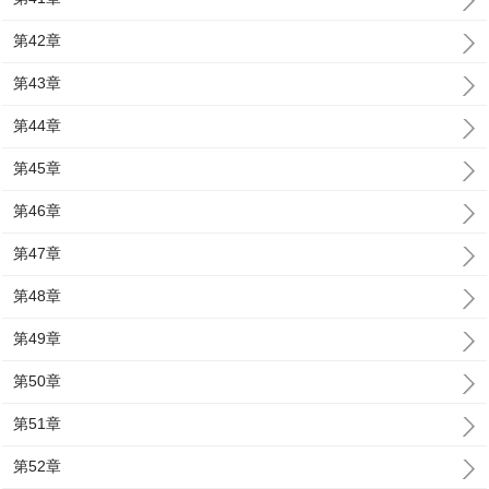
第42章
第43章
第44章
第45章
第46章
第47章
第48章
第49章
第50章
第51章
第52章