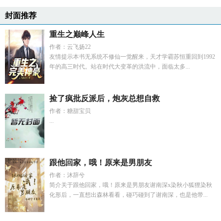
封面推荐
重生之巅峰人生
作者：云飞扬22
友情提示本书无系统不修仙一觉醒来，天才学霸苏恒重回到1992
年的高三时代。站在时代大变革的洪流中，面临太多...
捡了疯批反派后，炮灰总想自救
作者：糖甜宝贝
...
跟他回家，哦！原来是男朋友
作者：沐辞兮
简介关于跟他回家，哦！原来是男朋友谢南深x染秋小狐狸染秋
化形后，一直想出森林看看，碰巧碰到了谢南深，也是他带...