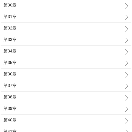
第30章
第31章
第32章
第33章
第34章
第35章
第36章
第37章
第38章
第39章
第40章
第41章