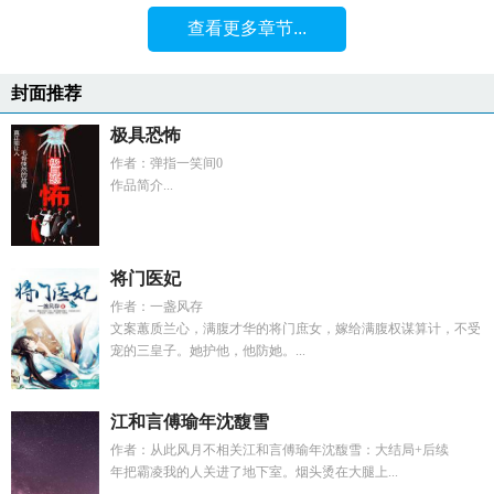
查看更多章节...
封面推荐
极具恐怖
作者：弹指一笑间0
作品简介...
将门医妃
作者：一盏风存
文案蕙质兰心，满腹才华的将门庶女，嫁给满腹权谋算计，不受
宠的三皇子。她护他，他防她。...
江和言傅瑜年沈馥雪
作者：从此风月不相关江和言傅瑜年沈馥雪：大结局+后续
年把霸凌我的人关进了地下室。烟头烫在大腿上...