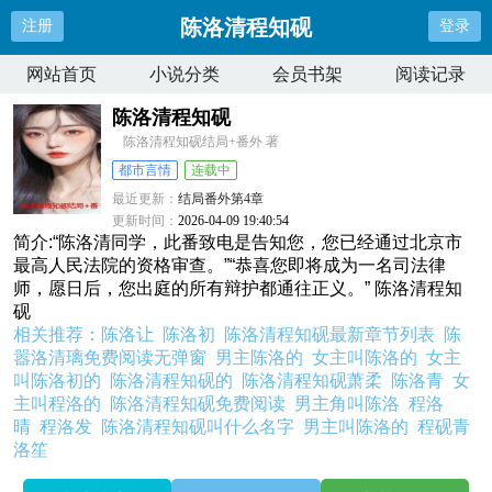
陈洛清程知砚
注册
登录
网站首页
小说分类
会员书架
阅读记录
陈洛清程知砚
陈洛清程知砚结局+番外 著
都市言情
连载中
最近更新：
结局番外第4章
更新时间：
2026-04-09 19:40:54
简介:“陈洛清同学，此番致电是告知您，您已经通过北京市
最高人民法院的资格审查。”“恭喜您即将成为一名司法律
师，愿日后，您出庭的所有辩护都通往正义。” 陈洛清程知
砚
相关推荐：
陈洛让
陈洛初
陈洛清程知砚最新章节列表
陈
嚣洛清璃免费阅读无弹窗
男主陈洛的
女主叫陈洛的
女主
叫陈洛初的
陈洛清程知砚的
陈洛清程知砚萧柔
陈洛青
女
主叫程洛的
陈洛清程知砚免费阅读
男主角叫陈洛
程洛
晴
程洛发
陈洛清程知砚叫什么名字
男主叫陈洛的
程砚青
洛笙