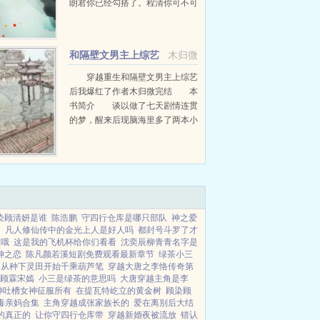
朗君你已经勾搭了。程清你可不可
以当我没勾搭？朗君你可不可以当
你勾搭了？程清不可以。朗君我也
不可以。...
和隔壁文男主上综艺
木归微
后我爆红了
穿越重生和隔壁文男主上综艺
后我爆红了作者木归微完结 本
书简介 谈以做了七天剧情连贯
的梦，醒来后现脑海里多了两本小
说的内容。 小说一男主秦则彦
作为镇海中学的可怕传说，乖戾嚣
张喜怒无常，在休学一年后，不知
为何...
染顾清妍是谁
陈浩鹏
守四行仓库是哪只部队
神之爱
的
凡人修仙传中的金光上人是好人吗
都封号斗罗了才
上哦
这是我的飞机杯给你们看看
沈奕辰柳青青名字是
神之恋
陈凡颜若溪短剧免费观看最新章节
绿茶小三
仙从种下灵田开始千乘葫芦笔
穿越大唐之李恪传奇第
顾霖宋嫣
小三是绿茶的意思吗
大唐穿越主角是李
神吐槽女神征服所有
在提瓦特屹立的黄金树
顾染顾
毒亲妈合集
主角穿越成张家族长的
爱在离别后大结
的真正的
让你守四行仓库带
穿越新婚夜被流放
错认