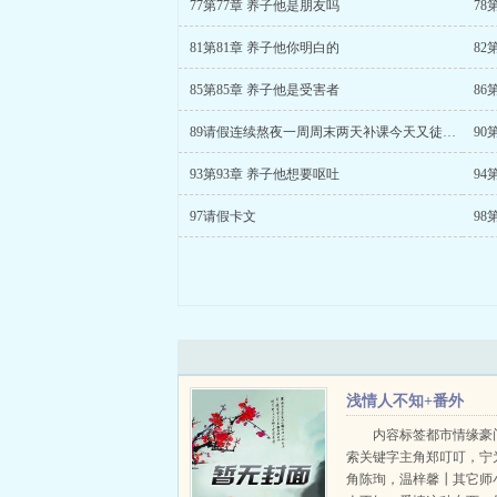
77第77章 养子他是朋友吗
78
81第81章 养子他你明白的
82
85第85章 养子他是受害者
86
89请假连续熬夜一周周末两天补课今天又徒步了三四个小时太累了
90
93第93章 养子他想要呕吐
94
97请假卡文
98
浅情人不知+番外
内容标签都市情缘豪
索关键字主角郑叮叮，宁
角陈珣，温梓馨┃其它师