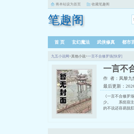
将本站设为首页
收藏笔趣阁
笔趣阁
首 页
玄幻魔法
武侠修真
都市
九五小说网
>其他小说>
一言不合修罗场[快穿]
一言不合
作 者：凤黎九
最后更新：2026-0
《一言不合修罗场
少。 系统宿主
的不说还容易脱