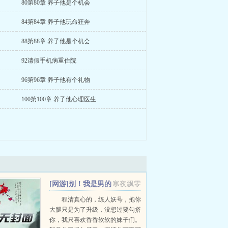
80第80章 养子他是个机会
84第84章 养子他玩命狂奔
88第88章 养子他是个机会
92请假手机病重住院
96第96章 养子他有个礼物
100第100章 养子他心理医生
[网游]别！我是男的
寒夜飘零
+番外
程清真心的，练人妖号，抱你
大腿只是为了升级，没想过要勾搭
你，我只喜欢香香软软的妹子们。