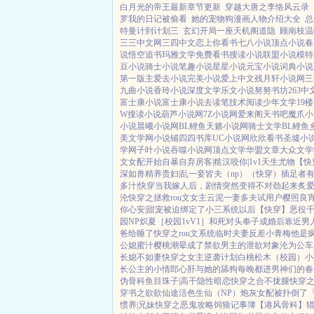
白月光的帝王最新章节更新
穿越大唐之李恪风云录
罗我的日记被偷看
她的宠物狗漫画人物介绍大全
总
特曼计到计划三
玄幻开局一座天机阁道隐
顾南枝温
三三中文网
三四中文
恋上你看书
七八小说
顶点小说
春
说
悟空追书
玛雅文学
免费看书
搜读小说
联盟小说
模特
豆小说
骑士小说
笔趣小说
星星小说
元宝小说
词典小说
第一版主
爱去小说
完美小说
爱上中文
残月轩小说网
三
九曲小说
香玲小说
深度文学
乐文小说
努努书坊
263中
富士康小说
富士康小说
去读笔
技术阅读
少年文学
19
W
搜读小说
葫芦小说网
7Z小说网
爱来阁
天书吧
魔爪小
小说
晨曦小说网
BL鲤鱼
天籁小说网
骑士文学
BL鲤鱼
美文学网
小说铺
四四书库
UC小说网
欣欣看书
圣墟小
学网
子叶小说
吞噬小说网
顶点文学
华盟文章
大众文学
文女配开始自暴自弃
房客|糙汉
咬你|1v1
天生尤物【快
深如兽
精养贵妇|乱
一妾皆夫（np）
（快穿）插足者
多汁|快穿
当我嫁人后，剧情突然变得不对劲起来
炙爱
沦
快穿之拯救rou文女主
云泥
一妻多夫试用户
樱照良宵
你心安|甜宠
被迫绑定了小三系统以后【快穿】
恶役
园NP
炽夏［校园1vV1］
和死对头奉子成婚后
靠近男
爸给睡了
快穿之rou文系统
临时夫妻
反差小青梅
他是
公媳
蜜汁樱桃
潮晕
成了禁欲男主的泄欲对象
沦为公车
长媳不如妻
快穿之女主逆袭计划
白桃松木（校园）
小
长公主的小情郎
心肝与她的舔狗
每晚都进男神们的春
伪骨科
鱼目珠子|高干
隐性暗恋
快穿之合不拢腿
快穿
穿书之欲欲仙途
活色生仙（NP）
炮灰女配被扑倒了
惯养|兄妹
快穿之恶鬼攻略
饲狼记事簿
【港风骨科】