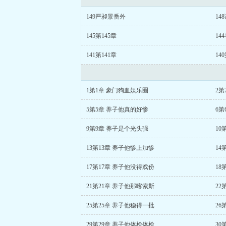
149严昶景番外
14
145第145章
14
141第141章
14
1第1章 豪门狗血娱乐圈
2第
5第5章 养子他真的好惨
6第
9第9章 养子是个光头强
10
13第13章 养子他惨上加惨
14
17第17章 养子他没得戏份
18
21第21章 养子他那喀索斯
22
25第25章 养子他稳得一批
26
29第29章 养子他体检体检
30