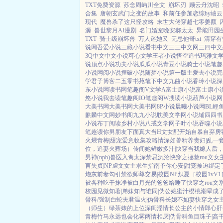
TXT免费资源
苏念周屿川全文
崩坏刃
顾云舟沈昭
合集
唐朝玄武门之变的故事
和前任参加恋综by岫云
现代
魔兽杀了这只怪攻略
末世大佬穿越七零姜颜
源
兽世黎月AI漫剧
名门婚宠晚安郝太太
异能田园
TXT
骑士级崩坏兽
万人迷她又
无忌他哥txt
清穿有
说网
吾爱小说
三藏小说
看书中文
三三中文网
三四中文
3Q中文
中文小说
可心文学
王者小说
悟空追书
玛雅文
说
顶点小说
功夫小说
瓜瓜小说
青豆小说
骑士小说
笔趣
小说
网阅小说
捏破小说
随梦小说
第一版主
爱去小说
完
学
君子博客
二五零书苑
笔下中文
九曲小说
香玲小说
深
东小说网
读书网
笔趣阁V
文学A
富士康小说
富士康小
悠小说
我去读
笔趣阁IO
笔趣阁W
搜读小说
葫芦小说网
大美书网
大美书网
大美书网
8P小说
晨曦小说网
BL鲤
麒麟中文网
妙书阁
九九小说
耽美文学网
小说铺
四四书
小说
布丁阅读
乡村小说
八戒文学网
子叶小说
吞噬小说
笔趣读
你男朋友下面真大
当H文女配开始自暴自弃
房
火煨青梅|甜宠
爱意收集攻略
情深如兽
精养贵妇|乱
一妾
位，追妻火葬场）
传闻她鲜嫩多汁|快穿
当我嫁人后
男神(nph)
兽医
入禽太深
禁忌沉沦
快穿之拯救rou文女
言
失贞|NP
虐文女主求生指南
予你心安|甜宠
被迫绑定
炮灰前妻
勾引禁欲师尊
交易|校园NP
炽夏［校园1vV1
被各种吃干抹净
被白月光的爸爸给睡了
快穿之rou文
校园
见微知著|弟妹
知与谁同|伪公媳
蜜汁樱桃
潮晕
成
骨科/强制
白蛇夫君
温火|伪骨科
长媳不如妻
快穿之女
（师生）
绿茶婊的上位
深闺淫情
长公主的小情郎
心肝
青梅竹马
永远也会化雾
两情相厌|伪骨科
鱼目珠子|高