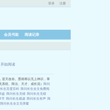
登录
注册
会员书架
阅读记录
、
开始阅读
，逆天改命。墨画将以无上神识，掌
无系统、阵法、天才、成长流）
阵问
问长生百度百科
阵问长生全文免费阅
防盗
阵问长生无错
阵问长生无错
章节
阵问长生观虚
阵问长生有声
阵
吗
阵问长生全文无弹窗