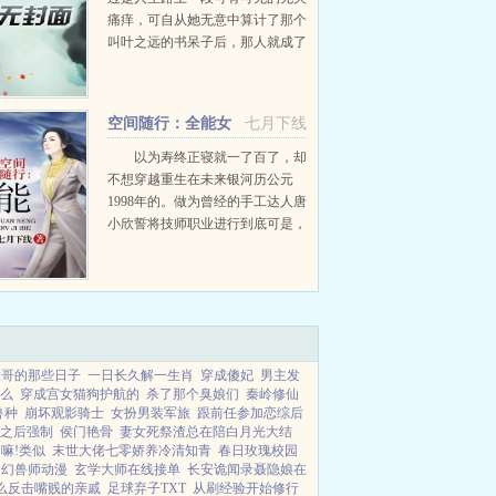
痛痒，可自从她无意中算计了那个
叫叶之远的书呆子后，那人就成了
她背上长的小疙瘩，不挠痒挠了还
痒，越挠越痒。最后在她没察觉的
时候，她发现原本是给别人下的
空间随行：全能女
七月下线
饵，却被自己咬了钩。内容标...
技师
以为寿终正寝就一了百了，却
不想穿越重生在未来银河历公元
1998年的。做为曾经的手工达人唐
小欣誓将技师职业进行到底可是，
身后这几个家伙到底是怎么回事为
毛怎么甩也甩不掉啊哥哥结婚啊不
要啦，这是无耻...
大哥的那些日子
一日长久解一生肖
穿成傻妃
男主发
么
穿成宫女猫狗护航的
杀了那个臭娘们
秦岭修仙
兽种
崩坏观影骑士
女扮男装军旅
跟前任参加恋综后
之后强制
侯门艳骨
妻女死祭渣总在陪白月光大结
嘛!类似
末世大佬七零娇养冷清知青
春日玫瑰校园
幻兽师动漫
玄学大师在线接单
长安诡闻录聂隐娘在
么反击嘴贱的亲戚
足球弃子TXT
从刷经验开始修行