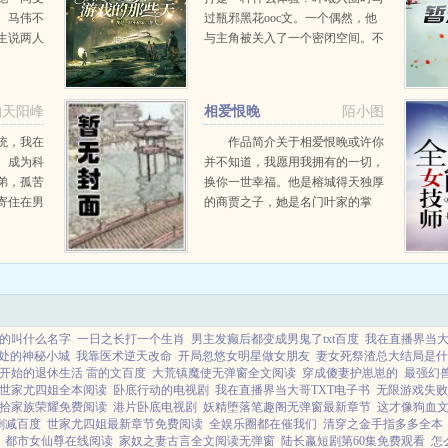
。马伟不
过瓶邪黑花ooc文。一个偶然，他
生说两人
与主角被关入了一个密闭空间。不
...
XX就不能出去的房间。第一个任
务不读ooc文就出不去的房间！等
看到那是自己曾经写的文，救命
的天阳峰
相爱恨晚
陌小图
啊！！突然觉得，活着挺...
女扮男
统，我在
作品简介关于相爱恨晚或许你
。成为科
并不知道，我愿用我拥有的一切，
弟，孤苦
换你一世幸福。他是榕城得天独厚
寄住在男
的商贾之子，她是名门叶家的掌
上辈子一
上...
信命，即
放弃的思
的叫什么名字
一日之长打一个生肖
男主发癫后都变成男鬼了txt百度
我在直播界当
处的神秘小城
我靠医术逆天改命
开局忽悠女明星做女朋友
妻女死祭渣总大结局是什
开始的退休生活 雷的文百度
大荒镇魔使无弹窗全文阅读
穿成傻妻护崽崽的
最强幻
世家尤四姐全本阅读
卧底行动的电视剧
我在直播界当大哥TXT电子书
无限游戏失败
拾家族荣耀免费阅读
港片卧底电视剧
妖精堕落笔趣阁无弹窗最新章节
这才像狗血文
删减百度
世家尤四姐最新章节免费阅读
全娱乐圈都在催我们
清穿之金手指多多全本
都市女仙尊在线阅读
家奴之妻古言全文阅读无弹窗
陆长嬴短剧第60集免费观看
怎