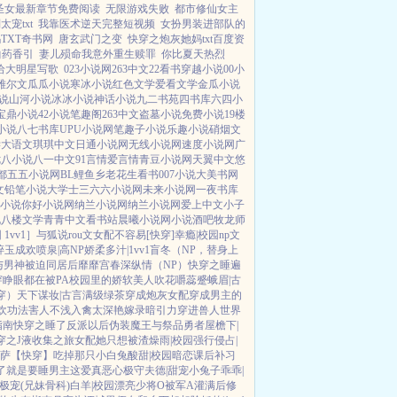
圣女最新章节免费阅读
无限游戏失败
都市修仙女主
宠txt
我靠医术逆天完整短视频
女扮男装进部队的
TXT奇书网
唐玄武门之变
快穿之炮灰她妈txt百度资
曲药香引
妻儿殒命我意外重生赎罪
你比夏天热烈
给大明星写歌
023小说网
263中文
22看书
穿越小说
00小
雅尔文
瓜瓜小说
寒冰小说
红色文学
爱看文学
金瓜小说
说
山河小说
冰冰小说
神话小说
九二书苑
四书库
六四小
宝鼎小说
42小说
笔趣阁
263中文
盗墓小说
免费小说
19楼
小说
八七书库
UPU小说网
笔趣子小说
乐趣小说
硝烟文
学
大语文
琪琪中文
日通小说网
无线小说网
速度小说网
广
七八小说
八一中文
91言情
爱言情
青豆小说网
天翼中文
悠
都
五五小说网
BL鲤鱼乡
老花生看书
007小说
大美书网
文
铅笔小说
大学士
三六六小说网
未来小说网
一夜书库
小说
你好小说网
纳兰小说网
纳兰小说网
爱上中文
小子
说
八楼文学
青青中文
看书站
晨曦小说网
小说酒吧
牧龙师
1vv1］
与狐说
rou文女配不容易[快穿]
幸瘾|校园np
文
碎玉成欢
喷泉|高NP
娇柔多汁|1vv1
盲冬（NP，替身上
与男神被迫同居后
靡靡宫春深
纵情（NP）
快穿之睡遍
睁眼都在被PA
校园里的娇软美人
吹花嚼蕊
蹙蛾眉|古
穿）
天下谋妆|古言
满级绿茶穿成炮灰女配
穿成男主的
欢功法害人不浅
入禽太深
艳嫁录
暗引力
穿进兽人世界
指南
快穿之睡了反派以后
伪装魔王与祭品勇者
屋檐下|
穿之J液收集之旅
女配她只想被渣
燥雨|校园
强行侵占|
萨
【快穿】吃掉那只小白兔
酸甜|校园暗恋
课后补习
了
就是要睡男主
这爱真恶心
极守夫德|甜宠
小兔子乖乖|
极宠(兄妹骨科)
白羊|校园
漂亮少将O被军A灌满后
修