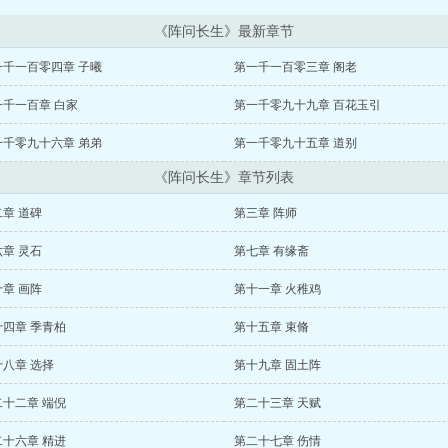
《阵问长生》最新章节
一千一百零四章 子曦
第一千一百零三章 阁老
一千一百章 白家
第一千零九十九章 百花玉引
一千零九十六章 弟弟
第一千零九十五章 道别
《阵问长生》章节列表
章 道碑
第三章 阵师
章 灵石
第七章 有缘斋
章 画阵
第十一章 火稚鸡
十四章 季青柏
第十五章 束脩
八章 选择
第十九章 固土阵
二十二章 端倪
第二十三章 天赋
二十六章 精进
第二十七章 伤情