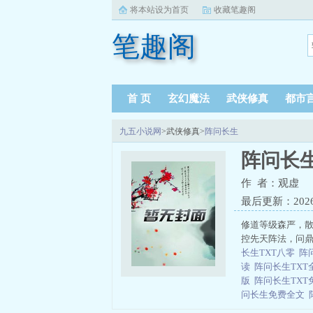
将本站设为首页
收藏笔趣阁
笔趣阁
首 页
玄幻魔法
武侠修真
都市
九五小说网
>武侠修真>
阵问长生
阵问长
作 者：观虚
最后更新：2026-0
修道等级森严，
控先天阵法，问
长生TXT八零
阵
读
阵问长生TX
版
阵问长生TX
问长生免费全文