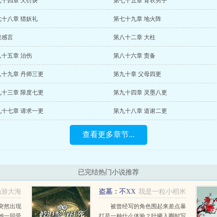
七十四章 天衍诀
第七十五章 青衣男子
七十八章 猎妖礼
第七十九章 地火阵
架感言
第八十二章 大柱
八十五章 治伤
第八十六章 责备
八十九章 丹师三更
第九十章 父母四更
九十三章 限度七更
第九十四章 灵墨八更
九十七章 请求一更
第九十八章 道谢二更
查看更多章节...
已完结热门小说推荐
畅游大海
盗墓：不XX
我是一粒小稻米
就出不去的密室
突然出现
被曾经写的角色围起来差点暴
她一同受
打是一种什么体验？叶曦入圈时写