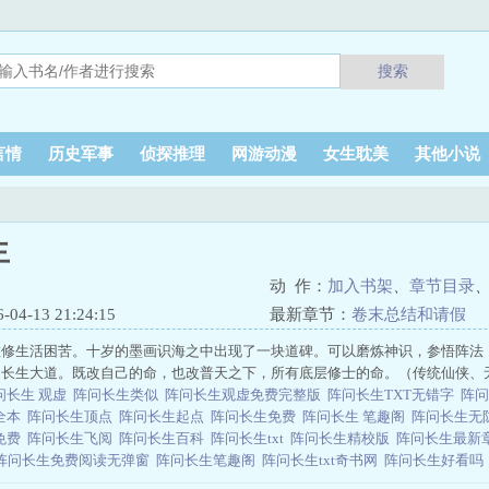
搜索
言情
历史军事
侦探推理
网游动漫
女生耽美
其他小说
生
动 作：
加入书架
、
章节目录
4-13 21:24:15
最新章节：
卷末总结和请假
散修生活困苦。十岁的墨画识海之中出现了一块道碑。可以磨炼神识，参悟阵法
鼎长生大道。既改自己的命，也改普天之下，所有底层修士的命。（传统仙侠、
问长生 观虚
阵问长生类似
阵问长生观虚免费完整版
阵问长生TXT无错字
阵
T全本
阵问长生顶点
阵问长生起点
阵问长生免费
阵问长生 笔趣阁
阵问长生无
T免费
阵问长生飞阅
阵问长生百科
阵问长生txt
阵问长生精校版
阵问长生最新
阵问长生免费阅读无弹窗
阵问长生笔趣阁
阵问长生txt奇书网
阵问长生好看