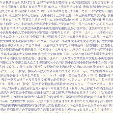
华娱我的星光时代TXT百度
足球弃子苏秦免费阅读
什么叫断层顶流
谋爱百度百科
全娱乐圈都在等我们离婚章节目录
华娱从小导演开始未删减
青梅有点甜傲娇竹马别太
闪婚是大佬
极品败家子动画片11集
无限游戏里忽悠
足球弃子之光txt
快穿之炮灰他妈
生活八
恋爱脑算不算心理疾病
大唐小兕子三岁半合集
小马宝莉睡前故事文字版
歌
空间有金手指的
直播我在异界当领主txt
对付恶亲戚的妙招
古代怎么画地图
开局就
恋上你看书
七八小说
顶点小说
春夏中文
帝国小说
读者文学
一号小说
福利小说
哥哥小说
学
免费看书
搜读小说
联盟小说
模特小说
笔趣阁
笔趣阁
顶点小说
冰雪小说
泼墨中文
全本小
小说
星星小说
元宝小说
词典小说
言情小说
夜色文学
易小说
雨雨小说
中山小说
倍福小说
美小说
爱上中文
残月轩小说网
三七小说网
风乐居
恋上你看书网
风云小说
极品中文
车臣
度文学
乐文小说
努努书坊
263中文
农田小说
农田小说
乐文小说
乐文小说
夏日小说
大文
说
去读笔
技术阅读
少年文学
19楼小说
香书文学
零零电子书
书画村
一起看书网
一起看书
7Z小说网
爱来阁
天书吧
魔爪小说网
阅体小说网
发发小说网
纳兰小说
陛下看书
五五小说
鱼
天籁小说网
骑士文学
BL鲤鱼乡
七毛中文
BL鲤鱼王
掌心文学
万相书城
元宝看书
大美中
库
UC小说网
欣欣看书
圣墟小说
圣墟小说
泉州小说网
放松文学
放松中文
最新小说
笔趣阁
网
顶点文学
华盟文章
大众文学
搜读阁
OK小说网
月亮小说
新书小说网
传奇中文
并读小
客|糙汉
咬你|1v1
天生尤物【快穿】
女配她只想上床(快穿)
优质rou棒攻略系统
暗恋［校园 
皆夫（np）
（快穿）插足者
有效真香
穿成男主白月光（快穿，nph）
香欲
魅魔养成记
，剧情突然变得不对劲起来
炙爱（SC，1vV1，强取）
色情生存游戏（NPH）
艳妇怀春
主
云泥
一妻多夫试用户
樱照良宵|女师男徒
老师要稳住
快穿之大小姐的噩梦人生
每次快穿
了小三系统以后【快穿】
恶役千金屡败屡战
温柔禁锢
纯情勾引
去三千rou文做路人（快
］
和死对头奉子成婚后
靠近男人变得不幸
乱花渐欲迷人眼
每天晚上都被cha
醉酒之后
合
系统
临时夫妻
反差小青梅
他是疯批
快穿之渣女翻车纪事
蝴蝶效应
浪情
以婚为名
AV拍摄
了禁欲男主的泄欲对象
沦为公车
麝香之梦|NP
快穿之卿卿我我
异常现象|婚后
远在天边
快
主逆袭计划
白桃松木（校园）
小姨夫的富贵娇花
薄荷奶糖
他的白月光
顶级暴徒
应召男菩
与她的舔狗
每晚都进男神们的春梦
认知性偏差
珍如天下
捡到邻居手机后
离婚后她不装
干
隐性暗恋
快穿之合不拢腿
快穿之恶毒女配逆袭
女主爱吃肉
（影视同人）勾引深情男主