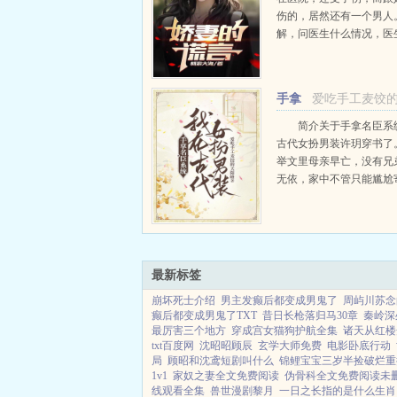
伤的，居然还有一个男人
解，问医生什么情况，医
是被从酒店送来的娇妻的谎言
手拿
爱吃手工麦饺
名臣系统，我在古代
简介关于手拿名臣系
古代女扮男装许玥穿书了
装
举文里母亲早亡，没有兄
无依，家中不管只能尴尬
主家的小白花表妹。许玥
路从孤女拼到博士，从不
使古代女子难存，她也不
考着该怎么破局。系统...
最新标签
崩坏死士介绍
男主发癫后都变成男鬼了
周屿川苏念
癫后都变成男鬼了TXT
昔日长枪落归马30章
秦岭深
最厉害三个地方
穿成宫女猫狗护航全集
诸天从红楼
txt百度网
沈昭昭顾辰
玄学大师免费
电影卧底行动
局
顾昭和沈鸢短剧叫什么
锦鲤宝宝三岁半捡破烂重
1v1
家奴之妻全文免费阅读
伪骨科全文免费阅读未
线观看全集
兽世漫剧黎月
一日之长指的是什么生肖