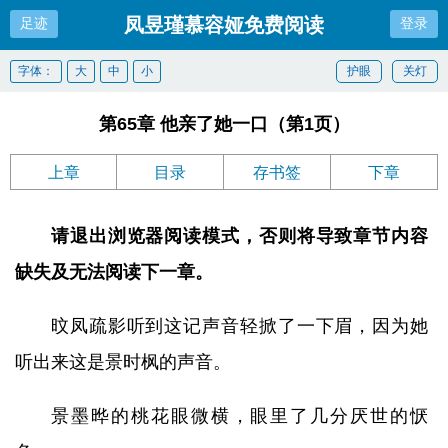
凤昱瑾慕容娅免费阅读
足迹
登录
字体：
大
中
小
护眼
关灯
第65章 他亲了她一口（第1页）
上章
目录
存书签
下章
请退出浏览器阅读模式，否则将导致章节内容
缺失及无法阅读下一章。
旼凤疏影听到这记声音轻掀了一下眉，因为她
听出来这是景时枫的声音。
景墨晔的桃花眼微横，眼里了几分厌世的恹