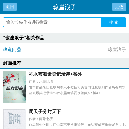
琼崖浪子
返回
足迹
搜 索
“琼崖浪子”相关作品
政道问鼎
琼崖浪子
封面推荐
祸水蓝颜爆笑记录簿+番外
作者：水墨琉璃
附本作品来自互联网本人不做任何负责内容版权归作者所有祸水
蓝颜爆笑记录簿作者水墨琉璃祸水蓝颜XX楼40...
周天子分封天下
作者：南希北庆
作品简介彼时，西边秦惠王初露锋芒，东边齐威王垂垂老矣，北