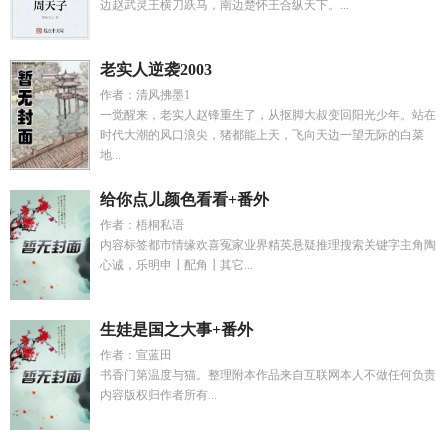
边赵武灵王横刀跃马，南边楚怀王合纵天下。...
老实人逆袭2003
作者：清风拂墨1
一觉醒来，老实人赵锋重生了，从抠脚大叔变回阳光少年。站在
时代大潮的风口浪尖，猪都能上天，飞向天边一望无际的白菜
地...
给你点儿颜色看看+番外
作者：梧桐私语
内容标签都市情缘欢喜冤家业界精英悬疑推理搜索关键字主角陶
心诚，乐明申┃配角┃其它...
生娃是国之大事+番外
作者：宣蓝田
书香门第温度与猫。整理附本作品来自互联网本人不做任何负责
内容版权归作者所有...