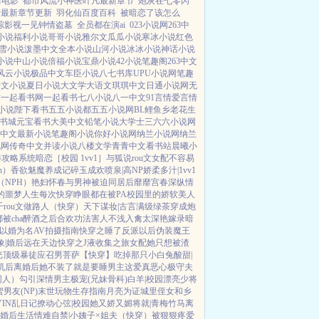
情电影
都市风流小神医叶凡最新章节
炮灰在七零闪
晴最新章节更新
羽化仙百度百科
被暗恋了该怎么
综影视一见钟情盗墓
全员都在演ai
023小说网
263中
小说
福利小说
哥哥小说
雅尔文
瓜瓜小说
寒冰小说
红色
雪小说
泼墨中文
全本小说
山河小说
冰冰小说
神话小说
小说
中山小说
倍福小说
宝鼎小说
42小说
笔趣阁
263中文
风云小说
极品中文
车臣小说
八七书库
UPU小说网
笔趣
乐文小说
夏日小说
大文学
大语文
琪琪中文
日通小说网
无
村
一起看书网
一起看书
七八小说
八一中文
91言情
爱言情
小说
陛下看书
五五小说都
五五小说网
BL鲤鱼乡
老花生
书城
元宝看书
大美中文
铅笔小说
大学士
三六六小说网
中文
最新小说
笔趣阁小说
你好小说网
纳兰小说网
纳兰
说网
传奇中文
并读小说
八楼文学
青青中文
看书站
晨曦小
棒攻略系统
暗恋［校园 1vv1］
与狐说
rou文女配不容易
h）
香欲
魅魔养成记
碎玉成欢
喷泉|高NP
娇柔多汁|1vv1
NPH）
艳妇怀春
与男神被迫同居后
靡靡宫春深
纵情
的噩梦人生
每次快穿睁眼都在被PA
校园里的娇软美人
千rou文做路人（快穿）
天下谋妆|古言
满级绿茶穿成炮
被cha
醉酒之后
合欢功法害人不浅
入禽太深
艳嫁录
暗
以婚为名
AV拍摄指南
快穿之睡了反派以后
伪装魔王
象|婚后
远在天边
快穿之J液收集之旅
女配她只想被渣
光
顶级暴徒
应召男菩萨
【快穿】吃掉那只小白兔
酸甜|
机后
离婚后她不装了
就是要睡男主
这爱真恶心
极守夫
同人）勾引深情男主
极宠(兄妹骨科)
白羊|校园
漂亮少将
男友(NP)
末世玩物生存指南
月亮为证
城里侄女和乡
IN乱日记
撩动心弦|校园
她又娇又媚
将就|青梅竹马
离
婚后生活
情难自禁|小姨子×姐夫
（快穿）被狠狠疼爱