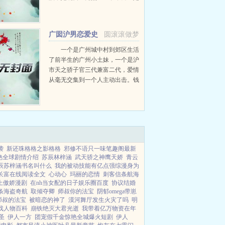
在新婚当天！这世，绝不再受半点
委屈！智斗恶公婆，脚踢家暴男周
柳萍带着上世记忆，开始彻底改变
广囡沪男恋爱史
圆滚滚做梦
自己的人...
一个是广州城中村到郊区生活
了前半生的广州小土妹，一个是沪
市天之骄子官三代兼富二代，爱情
从毫无交集到一个人主动出击。钱
启我也没料到自己会喜欢上一个小
妞。毕竟他前半生都是要风得风要
雨得雨，没道理一个初恋定终生
的。崔倪囡哈？毕业留上海...
袭
新还珠格格之影格格
邪修不语只一味笔趣阁最新
艳全球剧情介绍
苏辰林梓涵
武天骄之神鹰天娇
青云
辰苏梓涵书名叫什么
我的被动技能有亿点强综漫身为
长富在线阅读全文
心动心
玛丽的恋情
刺客信条航海
上傲娇漫剧
在nh当女配的日子娱乐圈百度
协议结婚
条海盗奇航
取倾夺卿
师叔你的法宝
阴郁omega带崽
师叔的法宝
被暗恋的神了
漠河舞厅发生火灾了吗
明
戏人物百科
崩铁绝灭大君光逝
我带着亿万物资在年
圣
伊人一方
团宠假千金惊艳全城爆火短剧
伊人