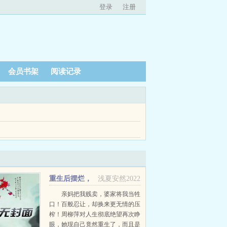
登录
注册
会员书架
阅读记录
八五年，那一年高三，因为一只老鼠得罪了大人物，
夜不眠笔趣阁今夜不眠最新章节今夜不眠免费阅读...
重生后摆烂，
浅夏安然2022
禽兽家人们全都疯了
亲妈把我贱卖，婆家将我当牲
口！百般忍让，却换来更无情的压
榨！周柳萍对人生彻底绝望再次睁
眼，她现自己竟然重生了，而且是