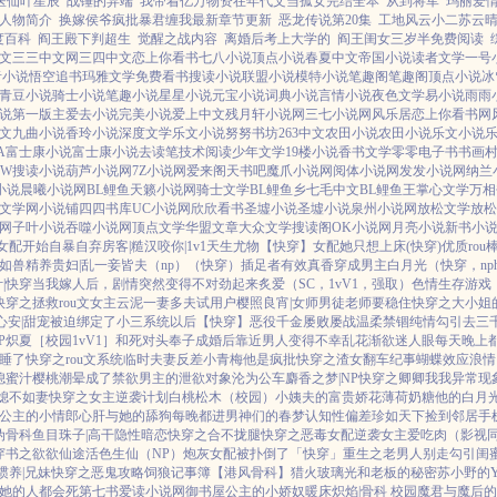
医仙叶星辰
战锤的异端
我带着亿万物资在年代文当孤女完结全本
从到将军
玛丽爱
人物简介
换嫁侯爷疯批暴君缠我最新章节更新
恶龙传说第20集
工地风云小二苏云
度百科
阎王殿下判超生
觉醒之战内容
离婚后考上大学的
阎王闺女三岁半免费阅读
文
三三中文网
三四中文
恋上你看书
七八小说
顶点小说
春夏中文
帝国小说
读者文学
一号
者小说
悟空追书
玛雅文学
免费看书
搜读小说
联盟小说
模特小说
笔趣阁
笔趣阁
顶点小说
冰
青豆小说
骑士小说
笔趣小说
星星小说
元宝小说
词典小说
言情小说
夜色文学
易小说
雨雨
说
第一版主
爱去小说
完美小说
爱上中文
残月轩小说网
三七小说网
风乐居
恋上你看书网
文
九曲小说
香玲小说
深度文学
乐文小说
努努书坊
263中文
农田小说
农田小说
乐文小说
A
富士康小说
富士康小说
去读笔
技术阅读
少年文学
19楼小说
香书文学
零零电子书
书画
W
搜读小说
葫芦小说网
7Z小说网
爱来阁
天书吧
魔爪小说网
阅体小说网
发发小说网
纳兰
小说
晨曦小说网
BL鲤鱼
天籁小说网
骑士文学
BL鲤鱼乡
七毛中文
BL鲤鱼王
掌心文学
万相
文学网
小说铺
四四书库
UC小说网
欣欣看书
圣墟小说
圣墟小说
泉州小说网
放松文学
放松
网
子叶小说
吞噬小说网
顶点文学
华盟文章
大众文学
搜读阁
OK小说网
月亮小说
新书小
女配开始自暴自弃
房客|糙汉
咬你|1v1
天生尤物【快穿】
女配她只想上床(快穿)
优质rou
如兽
精养贵妇|乱
一妾皆夫（np）
（快穿）插足者
有效真香
穿成男主白月光（快穿，np
|快穿
当我嫁人后，剧情突然变得不对劲起来
炙爱（SC，1vV1，强取）
色情生存游戏（
快穿之拯救rou文女主
云泥
一妻多夫试用户
樱照良宵|女师男徒
老师要稳住
快穿之大小姐
心安|甜宠
被迫绑定了小三系统以后【快穿】
恶役千金屡败屡战
温柔禁锢
纯情勾引
去三
P
炽夏［校园1vV1］
和死对头奉子成婚后
靠近男人变得不幸
乱花渐欲迷人眼
每天晚上都
睡了
快穿之rou文系统
临时夫妻
反差小青梅
他是疯批
快穿之渣女翻车纪事
蝴蝶效应
浪情
媳
蜜汁樱桃
潮晕
成了禁欲男主的泄欲对象
沦为公车
麝香之梦|NP
快穿之卿卿我我
异常现
媳不如妻
快穿之女主逆袭计划
白桃松木（校园）
小姨夫的富贵娇花
薄荷奶糖
他的白月
公主的小情郎
心肝与她的舔狗
每晚都进男神们的春梦
认知性偏差
珍如天下
捡到邻居手
伪骨科
鱼目珠子|高干
隐性暗恋
快穿之合不拢腿
快穿之恶毒女配逆袭
女主爱吃肉
（影视
穿书之欲欲仙途
活色生仙（NP）
炮灰女配被扑倒了「快穿」
重生之老男人别走
勾引闺蜜
惯养|兄妹
快穿之恶鬼攻略
饲狼记事簿
【港风骨科】猎火
玻璃光
和老板的秘密
苏小野的Y
她的人都会死
第七书
爱读小说网
御书屋
公主的小娇奴
暖床
炽焰|骨科 校园
魔君与魔后的