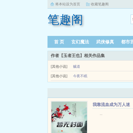
将本站设为首页
收藏笔趣阁
笔趣阁
首 页
玄幻魔法
武侠修真
都市
作者【玉者王也】相关作品集
[其他小说]
贼道
我这一生有过很多女人，她们都曾散青丝与我缠绵，
[其他小说]
今夜不眠
我不得已放弃学业，远走他乡。但是我并不后悔。龙游
失业后，最好的兄弟睡
我靠流血成为万人迷
+番外
...