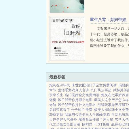
重生八零：弃妇带娃
撩军夫
文案末世一场大战，
十年代！刻薄婆婆，极品
葩小姑过去谁拿了我的什
送回来谁吃了我的什么，
来，一笔一笔慢慢算。等
突然冒出来的糯米团子什
况？...
最新标签
炮灰在70年代
末世女配混日子全文免费阅读
玛丽的
章节
生活系游戏真人言讲
九门风云再起
武林外传
宗李长生
名门宠婚全文免费阅读
炮灰在七零娇养虐
魅魔
嫂子我帮你是哪个电影
藏美人这个产品怎么样
奇航
嫂子我帮你是什么电影名
战锤玩家异界征服T
后影帝真香了 公子如兰 免费
鲛美人掉珍珠全文免费
20章更新
我靠男公关走向人生巅峰资源
生活系游戏
天也是好天气番外
魔尊死后变成了缠人鬼
玄学大佬
代文当孤女全部目录
阴郁陛下TXT免费
战锤40K