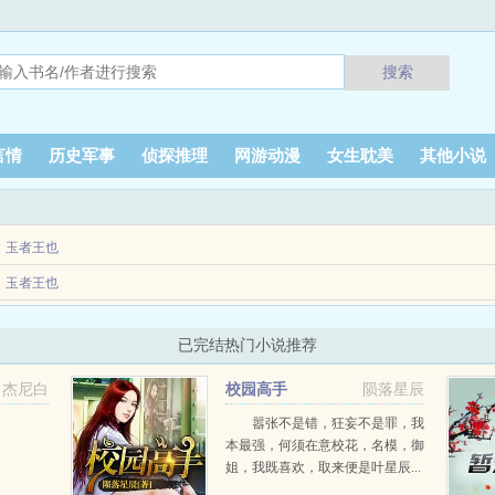
搜索
言情
历史军事
侦探推理
网游动漫
女生耽美
其他小说
玉者王也
也曾在我的各个年龄段给予我各种各样的帮助，但，最让我铭记的，只有三个。一九
玉者王也
浅滩为困，锁...
了我的老婆，我将润滑液换成5o2胶水，决定以其人之道，还治其人之身小说关键词今
已完结热门小说推荐
杰尼白
校园高手
陨落星辰
嚣张不是错，狂妄不是罪，我
本最强，何须在意校花，名模，御
姐，我既喜欢，取来便是叶星辰...