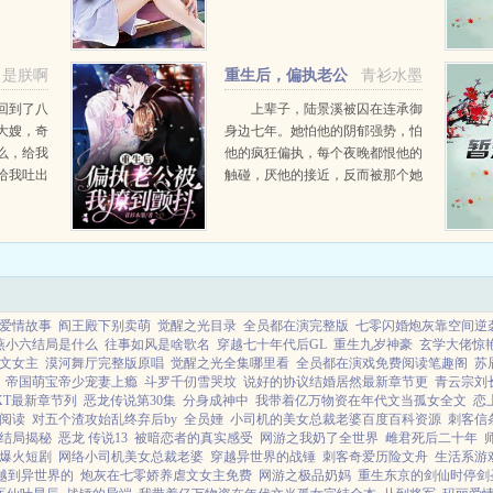
是朕啊
重生后，偏执老公
青衫水墨
被我撩到颤抖
回到了八
上辈子，陆景溪被囚在连承御
大嫂，奇
身边七年。她怕他的阴郁强势，怕
么，给我
他的疯狂偏执，每个夜晚都恨他的
给我吐出
触碰，厌他的接近，反而被那个她
等，这枚
信任依赖的人害得坠楼惨死。重来
么情
一世，看着眼前冷漠清隽的男人，
只有一个念头宠他护他爱他！给他
生猴子！然而开局他却递上...
爱情故事
阎王殿下别卖萌
觉醒之光目录
全员都在演完整版
七零闪婚炮灰靠空间逆
燕小六结局是什么
往事如风是啥歌名
穿越七十年代后GL
重生九岁神豪
玄学大佬惊
文女主
漠河舞厅完整版原唱
觉醒之光全集哪里看
全员都在演戏免费阅读笔趣阁
苏
帝国萌宝帝少宠妻上瘾
斗罗千仞雪哭坟
说好的协议结婚居然最新章节更
青云宗刘
XT最新章节列
恶龙传说第30集
分身成神中
我带着亿万物资在年代文当孤女全文
恋
阅读
对五个渣攻始乱终弃后by
全员娷
小司机的美女总裁老婆百度百科资源
刺客信
结局揭秘
恶龙 传说13
被暗恋者的真实感受
网游之我奶了全世界
雌君死后二十年
爆火短剧
网络小司机美女总裁老婆
穿越异世界的战锤
刺客奇爱历险文舟
生活系游
穿越到异世界的
炮灰在七零娇养虐文女主免费
网游之极品奶妈
重生东京的剑仙时停剑