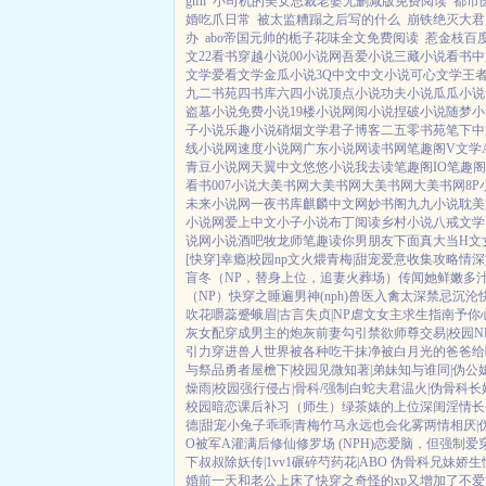
glfh
小司机的美女总裁老婆无删减版免费阅读
都市
婚吃爪日常
被太监糟蹋之后写的什么
崩铁绝灭大君
办
abo帝国元帅的栀子花味全文免费阅读
惹金枝百
文
22看书
穿越小说
00小说网
吾爱小说
三藏小说
看书中
文学
爱看文学
金瓜小说
3Q中文
中文小说
可心文学
王
九二书苑
四书库
六四小说
顶点小说
功夫小说
瓜瓜小说
盗墓小说
免费小说
19楼小说
网阅小说
捏破小说
随梦小
子小说
乐趣小说
硝烟文学
君子博客
二五零书苑
笔下中
线小说网
速度小说网
广东小说网
读书网
笔趣阁V
文学
青豆小说网
天翼中文
悠悠小说
我去读
笔趣阁IO
笔趣阁
看书
007小说
大美书网
大美书网
大美书网
大美书网
8P
未来小说网
一夜书库
麒麟中文网
妙书阁
九九小说
耽美
小说网
爱上中文
小子小说
布丁阅读
乡村小说
八戒文学
说网
小说酒吧
牧龙师
笔趣读
你男朋友下面真大
当H文
[快穿]
幸瘾|校园np
文火煨青梅|甜宠
爱意收集攻略
情深
盲冬（NP，替身上位，追妻火葬场）
传闻她鲜嫩多汁
（NP）
快穿之睡遍男神(nph)
兽医
入禽太深
禁忌沉沦
吹花嚼蕊
蹙蛾眉|古言
失贞|NP
虐文女主求生指南
予你
灰女配
穿成男主的炮灰前妻
勾引禁欲师尊
交易|校园N
引力
穿进兽人世界被各种吃干抹净
被白月光的爸爸给
与祭品勇者
屋檐下|校园
见微知著|弟妹
知与谁同|伪公
燥雨|校园
强行侵占|骨科/强制
白蛇夫君
温火|伪骨科
长
校园暗恋
课后补习（师生）
绿茶婊的上位
深闺淫情
长
德|甜宠
小兔子乖乖|青梅竹马
永远也会化雾
两情相厌|
O被军A灌满后
修仙修罗场 (NPH)
恋爱脑，但强制爱
下叔叔
除妖传|1vv1
碾碎芍药花|ABO 伪骨科兄妹
娇生
婚前一天和老公上床了
快穿之奇怪的xp又增加了
不爱