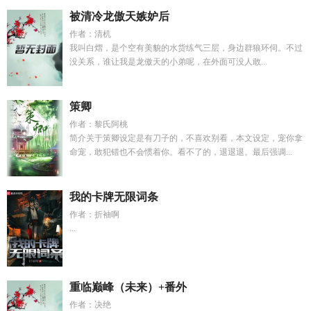
被清冷龙傲天嫉妒后
作者：清机
我叫白熠，是个空有美貌的水货练气三层，身边群狼环伺。不过
没关系，谁让我是龙傲天的小弟呢，在外面可没人敢...
策卿
作者：黎氏阿桃
简介关于策卿设定是有刀子的，不喜欢别看，本文设定，宠你拿
命宠，敢犯错也不会惯着你。看不了的，退退退。最后强调...
我的卡牌无限词条
作者：折袖啊
...
重临巅峰（未来）+番外
作者：决绝