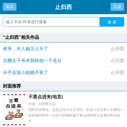
止归西
返回
足迹
搜 索
“止归西”相关作品
侯爷，夫人她又上吊了
止归西
京圈太子爷求我给他一个名分
止归西
分手后温小姐她不装了
止归西
封面推荐
不要点进来[电竞]
作者：对四要不起
别听文名瞎说，这是正经文全文完结，欢迎入坑文案小主播屈一
的直播间里有一位因为直播标题不要点进来而点进来的常驻金
主...