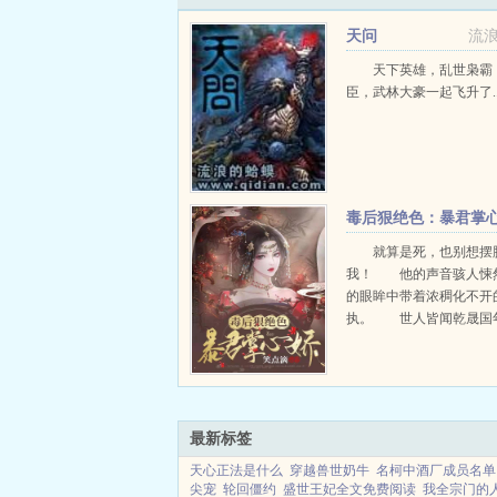
江执礼和好友宋书律下班时出了车祸，再睁眼，竟穿
婚妻沈昭微好像很讨厌她...
天问
流
天下英雄，乱世枭霸
臣，武林大豪一起飞升了..
毒后狠绝色：暴君掌
娇
就算是死，也别想摆
我！ 他的声音骇人悚
的眼眸中带着浓稠化不开
执。 世人皆闻乾晟国
皇帝，权势滔天，阴
却唯独对一个人偏执成瘾
医，死也要将她绑在身
是敌国公主，十年前她救他于
最新标签
天心正法是什么
穿越兽世奶牛
名柯中酒厂成员名单
尖宠
轮回僵约
盛世王妃全文免费阅读
我全宗门的