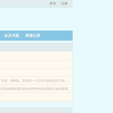
登录
注册
会员书架
阅读记录
这个女人的笑话。谁不知道，陆逾白心里有个爱了很
昨天我表现不好？不可能啊老婆明明看起来很享
车祸，再睁眼，竟穿到一个以诗为命的架空王朝。...
陷入了绝望。但，凡事都有例外！海肆这么说我可以
吃肉無邏輯喜歡番外的同學也能去看看主線故事哦...