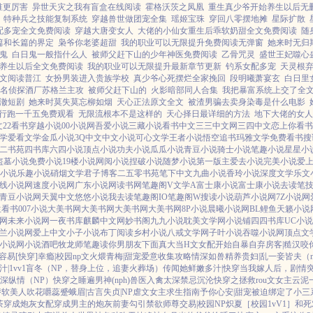
谁更厉害
异世天灾之我有盲盒在线阅读
霍格沃茨之凤凰
重生真少爷开始养生以后无
特种兵之技能复制系统
穿越兽世做团宠全集
瑶姬宝珠
穿回八零摆地摊
星际扩散
配多宠全文免费阅读
穿越大唐变女人
大佬的小仙女重生后乖软奶甜全文免费阅读
随
篇和长篇的界定
枭爷你老婆超甜
我的职业可以无限提升免费阅读无弹窗
她来时无归
鬼
白日鬼一般指什么人
被师父赶下山的少年神医免费阅读
乙骨咒灵
盛世王妃噬心
养生以后全文免费阅读
我的职业可以无限提升最新章节更新
钓系女配多宠
天灵根
文阅读普江
女扮男装进入贵族学校
真少爷心死摆烂全家挽回
段明曦萧宴玄
白日里
名侦探酒厂苏格兰主攻
被师父赶下山的
火影暗部同人合集
我把暴富系统上交了全
澈短剧
她来时莫失莫忘柳如烟
天心正法原文全文
被渣男骗去卖身染毒是什么电影
行跑一千五免费观看
无限流根本不是这样的
天心择日最详细的方法
地下大佬的女人
文
22看书
穿越小说
00小说网
吾爱小说
三藏小说
看书中文
三三中文网
三四中文
恋上你看书
学
爱看文学
金瓜小说
3Q中文
中文小说
可心文学
王者小说
悟空追书
玛雅文学
免费看书
搜
二书苑
四书库
六四小说
顶点小说
功夫小说
瓜瓜小说
青豆小说
骑士小说
笔趣小说
星星小
盗墓小说
免费小说
19楼小说
网阅小说
捏破小说
随梦小说
第一版主
爱去小说
完美小说
爱
小说
乐趣小说
硝烟文学
君子博客
二五零书苑
笔下中文
九曲小说
香玲小说
深度文学
乐文
线小说网
速度小说网
广东小说网
读书网
笔趣阁V
文学A
富士康小说
富士康小说
去读笔
青豆小说网
天翼中文
悠悠小说
我去读
笔趣阁IO
笔趣阁W
搜读小说
葫芦小说网
7Z小说网
生看书
007小说
大美书网
大美书网
大美书网
大美书网
8P小说
晨曦小说网
BL鲤鱼
天籁小说
网
未来小说网
一夜书库
麒麟中文网
妙书阁
九九小说
耽美文学网
小说铺
四四书库
UC小
兰小说网
爱上中文
小子小说
布丁阅读
乡村小说
八戒文学网
子叶小说
吞噬小说网
顶点文
小说网
小说酒吧
牧龙师
笔趣读
你男朋友下面真大
当H文女配开始自暴自弃
房客|糙汉
咬你
容易[快穿]
幸瘾|校园np
文火煨青梅|甜宠
爱意收集攻略
情深如兽
精养贵妇|乱
一妾皆夫（n
|1vv1
盲冬（NP，替身上位，追妻火葬场）
传闻她鲜嫩多汁|快穿
当我嫁人后，剧情
深
纵情（NP）
快穿之睡遍男神(nph)
兽医
入禽太深
禁忌沉沦
快穿之拯救rou文女主
云泥
娇软美人
吹花嚼蕊
蹙蛾眉|古言
失贞|NP
虐文女主求生指南
予你心安|甜宠
被迫绑定了小三
茶穿成炮灰女配
穿成男主的炮灰前妻
勾引禁欲师尊
交易|校园NP
炽夏［校园1vV1］
和死