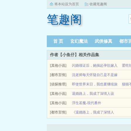
将本站设为首页
收藏笔趣阁
笔趣阁
首 页
玄幻魔法
武侠修真
都市
作者【小鱼仔】相关作品集
[其他小说]
闪婚领证后，她揣起孕肚嫁入
爱吃
[都市言情]
豪门
沈老师每天怀疑自己是不是嫁
付心溪家世背景普通，却母凭子贵嫁入豪门，一跃成
[侦探推理]
给二哈
即使世界末日，我也要继续旅
猫猫
多年的青梅竹马前女友，当年为了救她，甚至不惜闯入
沈意宁以为，宋翊炘这位宋氏霸总和自己一样被家里
[其他小说]
行！
退婚路上，我成了深情人设
受！」沈意宁「？」这才发现，所谓高冷霸总只是精致.
简介关于即使世界末日，我也要继续旅行！一场突如
[其他小说]
浮生若魔-現代番外
不用上班了耶！当一个喜爱旅行誓要游遍世界却被生活所
[都市言情]
《退婚路上，我成了深情人
设》