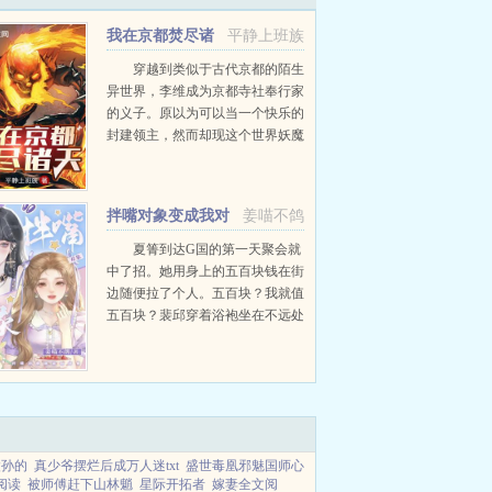
知。更坏的消息她居然还有一个未婚妻。最好消息未
我在京都焚尽诸
平静上班族
天
穿越到类似于古代京都的陌生
异世界，李维成为京都寺社奉行家
的义子。原以为可以当一个快乐的
封建领主，然而却现这个世界妖魔
横行，怪异遍布。不过李维通过系
统可以前往其他世界变强，而他得
到的第一个凡能力就是觉醒替身狂
拌嘴对象变成我对
姜喵不鸽
热艺术。李维突然觉得这个...
象
夏箐到达G国的第一天聚会就
中了招。她用身上的五百块钱在街
边随便拉了个人。五百块？我就值
五百块？裴邱穿着浴袍坐在不远处
的沙发上，面色玩味，我的这双手
在外面可是很贵的。夏箐傻眼了？
不是，你要不要听听你在说些什
么？机缘巧合下...
太孙的
真少爷摆烂后成万人迷txt
盛世毒凰邪魅国师心
阅读
被师傅赶下山林魈
星际开拓者
嫁妻全文阅