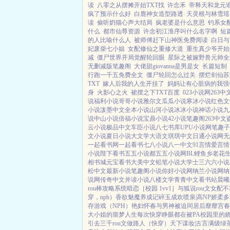
读
八零之从摆摊开始TXT找
许念禾
帝释天和龙元
疯了预示什么好
白鹿神女造型路透
天灵根与林雪瑶
读
偷听奶猫心声大结局
疯老婆是什么意思
钓系女
什么
都市仙尊资源
许念初江淮序叫什么名字啊
短
的人比喻什么人
被师傅赶下山神医免费阅读
白日与
妃废柴七小姐
女配修仙之重修大道
重生真少爷开始
减
僵尸世界开局觉醒轮回眼
星际之被嫁野兽元帅全
无删减版笔趣阁
大佬甜giovanna是男是女
长篇短制
行跑一千五免费全文
僵尸轮回怎么过关
摆烂剑仙苏
TXT
嫁人后我的人生开挂了
妈妈让有心脏病的我强
身
火影心之火
裙摆之下TXT百度
023小说网
263中
说
福利小说
哥哥小说
雅尔文
瓜瓜小说
寒冰小说
红色文
小说
泼墨中文
全本小说
山河小说
冰冰小说
神话小说
九
说
中山小说
倍福小说
宝鼎小说
42小说
笔趣阁
263中文
云小说
极品中文
车臣小说
八七书库
UPU小说网
笔趣子
文小说
夏日小说
大文学
大语文
琪琪中文
日通小说网
无
一起看书网
一起看书
七八小说
八一中文
91言情
爱言情
小说
陛下看书
五五小说都
五五小说网
BL鲤鱼乡
老花
相书城
元宝看书
大美中文
铅笔小说
大学士
三六六小说
松中文
最新小说
笔趣阁小说
你好小说网
纳兰小说网
纳
说网
传奇中文
并读小说
八楼文学
青青中文
看书站
晨曦
rou棒攻略系统
暗恋［校园 1vv1］
与狐说
rou文女配不
穿，nph）
香欲
魅魔养成记
碎玉成欢
喷泉|高NP
娇柔多汁
存游戏（NPH）
艳妇怀春
与男神被迫同居后
靡靡宫春
大小姐的噩梦人生
每次快穿睁眼都在被PA
校园里的
引
去三千rou文做路人（快穿）
天下谋妆|古言
满级绿