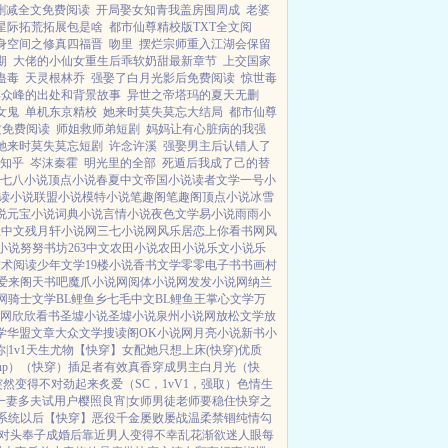
删减全文免费阅读
开局娶女知青我盖房囤周成
老婆
星际拓荒拓展包是啥
都市仙尊精校版TXT全文阅
身空间之修真四福晋
吻里
摆烂宗师重入江湖会保留
期
大佬的小仙女重生后乖软奶甜最新章节
上交国家
蛊毒
天灵根林乔
强娶了白月光影后免费阅读
惊世毒
弃众峰的出处和背景故事
异世之帝塔玛的夏天无删
女鬼
单机东京精校
她来时莫失莫忘大结局
都市仙尊
文免费阅读
师姐救师弟短剧
妈妈让有心脏病的我强
她来时莫失莫忘短剧
许念许溪
强娶男主后认错人了
知乎
岑沫秦霍
明光里的全部
死遁后我成了己的替
七八小说
顶点小说
春夏中文
帝国小说
读者文学
一号小
读小说
联盟小说
模特小说
笔趣阁
笔趣阁
顶点小说
冰雪
说
元宝小说
词典小说
言情小说
夜色文学
易小说
雨雨小
上中文
残月轩小说网
三七小说网
风乐居
恋上你看书网
风
小说
努努书坊
263中文
农田小说
农田小说
乐文小说
乐
技术阅读
少年文学
19楼小说
香书文学
零零电子书
书画村
爱来阁
天书吧
魔爪小说网
阅体小说网
发发小说网
纳兰
网
骑士文学
BL鲤鱼乡
七毛中文
BL鲤鱼王
掌心文学
万
说网
欣欣看书
圣墟小说
圣墟小说
泉州小说网
放松文学
放
学
华盟文章
大众文学
搜读阁
OK小说网
月亮小说
新书小
|1v1
天生尤物【快穿】
女配她只想上床(快穿)
优质
p）
（快穿）插足者
有效真香
穿成男主白月光（快
突然变得不对劲起来
炙爱（SC，1vV1，强取）
色情生
一妻多夫试用户
樱照良宵|女师男徒
老师要稳住
快穿之
系统以后【快穿】
恶役千金屡败屡战
温柔禁锢
纯情勾
对头奉子成婚后
靠近男人变得不幸
乱花渐欲迷人眼
每