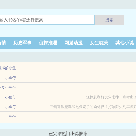
搜索
言情
历史军事
侦探推理
网游动漫
女生耽美
其他小说
辣椒的小鱼
小鱼仔
仔
为商界新贵的新婚妻子，这顿时成了海城圈子里津津乐道的话题。所有人都在等着看
不爱小鱼仔
火场，连命都不顾。...
催婚冷漠疏离婚后互不打扰。直到某天，她突然听见对方的心声「老婆怎么了？难道
小鱼仔
江执礼和好友宋书律下班时出了
..
其来的瘟疫打破了所有人平静的生活。当嗜血的丧尸占领每座城市，无处可逃的人们
小鱼仔
回饋喜歡魔尊和七個妃子的紛絲們主打無限失列車瘋狂
...
小鱼仔
已完结热门小说推荐