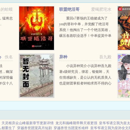
到一个以诗为命的架空王朝。坏消息她穿成了京城闻名的诗难嫡女，文采烂到全国皆
浪的蛤蟆
联盟绝活哥
爱喝肥宅水
，猛将忠
重回s7赛场的王稳健成为了
.
ym的替补中单，并觉醒了绝活哥
系统！他掏出了一个个绝活英雄，
碾压各路职业选手！中单提莫中单
卡特中单小法各种各样的英雄，以
绝活级的熟练度，在他的手中大放
异彩！重铸LpL荣光，我辈义不容
心
佚名
异种
吾九殿
辞！...
脱
小说异种简介小说异种吾九殿
然，幽深
著s级研究员，律若，银银眸，天
的深情偏
生情感缺失，是公认的无机质美人
年仅十八
也是财团掌权者钟柏求而不得的心
戾残忍。
上人以植入检测器，任由他研究为
，药石无
条件，钟柏如愿成为律若的男朋友
边。 她
两人在一起三年钟柏用整整三年以
水...
全部温柔与耐心，把没有感...
天灵根弃众山峰最新章节更新详情
龙元和巅峰期帝释天谁更强
皇爷爷请立我为皇
人都重生了
穿越兽世团宠高月短剧
穿越兽世当团宠长啥样
皇爷爷请立我为皇孙全文