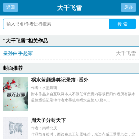
大千飞雪
返回
足迹
搜 索
“大千飞雪”相关作品
皇孙白手起家
大千飞雪
封面推荐
祸水蓝颜爆笑记录簿+番外
作者：水墨琉璃
附本作品来自互联网本人不做任何负责内容版权归作者所有祸水
蓝颜爆笑记录簿作者水墨琉璃祸水蓝颜XX楼40...
周天子分封天下
作者：南希北庆
作品简介彼时，西边秦惠王初露锋芒，东边齐威王垂垂老矣，北