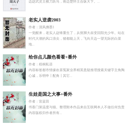
边赵武灵王横刀跃马，南边楚怀王合纵天下。...
老实人逆袭2003
作者：清风拂墨1
一觉醒来，老实人赵锋重生了，从抠脚大叔变回阳光少年。站在
时代大潮的风口浪尖，猪都能上天，飞向天边一望无际的白菜
地...
给你点儿颜色看看+番外
作者：梧桐私语
内容标签都市情缘欢喜冤家业界精英悬疑推理搜索关键字主角陶
心诚，乐明申┃配角┃其它...
生娃是国之大事+番外
作者：宣蓝田
书香门第温度与猫。整理附本作品来自互联网本人不做任何负责
内容版权归作者所有...