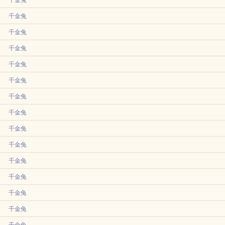
死神兽小凤凰...
死神兽小凤凰...
千金兔
巧，善良又体贴。是一众疯批中出淤泥而不染的小仙女。后来众修士仰天长哭传说误
千金兔
死神兽小凤凰...
巧，善良又体贴。是一众疯批中出淤泥而不染的小仙女。后来众修士仰天长哭传说误
千金兔
死神兽小凤凰...
巧，善良又体贴。是一众疯批中出淤泥而不染的小仙女。后来众修士仰天长哭传说误
千金兔
死神兽小凤凰...
巧，善良又体贴。是一众疯批中出淤泥而不染的小仙女。后来众修士仰天长哭传说误
千金兔
死神兽小凤凰...
巧，善良又体贴。是一众疯批中出淤泥而不染的小仙女。后来众修士仰天长哭传说误
巧，善良又体贴。是一众疯批中出淤泥而不染的小仙女。后来众修士仰天长哭传说误
千金兔
死神兽小凤凰...
死神兽小凤凰...
千金兔
巧，善良又体贴。是一众疯批中出淤泥而不染的小仙女。后来众修士仰天长哭传说误
千金兔
死神兽小凤凰...
千金兔
巧，善良又体贴。是一众疯批中出淤泥而不染的小仙女。后来众修士仰天长哭传说误
千金兔
死神兽小凤凰...
巧，善良又体贴。是一众疯批中出淤泥而不染的小仙女。后来众修士仰天长哭传说误
千金兔
死神兽小凤凰...
巧，善良又体贴。是一众疯批中出淤泥而不染的小仙女。后来众修士仰天长哭传说误
千金兔
死神兽小凤凰...
巧，善良又体贴。是一众疯批中出淤泥而不染的小仙女。后来众修士仰天长哭传说误
千金兔
死神兽小凤凰...
巧，善良又体贴。是一众疯批中出淤泥而不染的小仙女。后来众修士仰天长哭传说误
千金兔