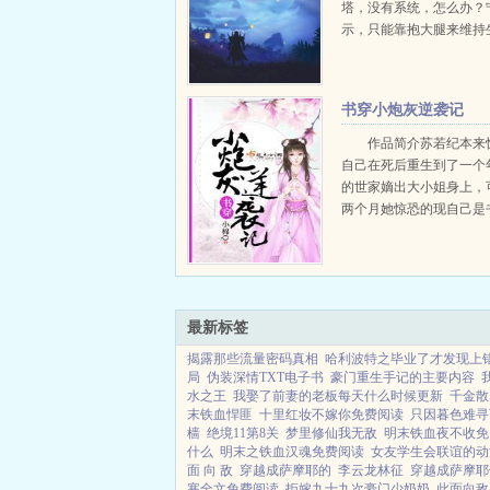
塔，没有系统，怎么办？
示，只能靠抱大腿来维持
子！宁风致我是你亲爸，
尘心骨榕我们是超级斗...
书穿小炮灰逆袭记
作品简介苏若纪本来
自己在死后重生到了一个
的世家嫡出大小姐身上，
两个月她惊恐的现自己是
穿到了一个才七岁就被炮
配身上女...
最新标签
揭露那些流量密码真相
哈利波特之毕业了才发现上
局
伪装深情TXT电子书
豪门重生手记的主要内容
水之王
我娶了前妻的老板每天什么时候更新
千金散
末铁血悍匪
十里红妆不嫁你免费阅读
只因暮色难寻
樯
绝境11第8关
梦里修仙我无敌
明末铁血夜不收免
什么
明末之铁血汉魂免费阅读
女友学生会联谊的动
面 向 敌
穿越成萨摩耶的
李云龙林征
穿越成萨摩耶
寒全文免费阅读
拒嫁九十九次豪门少奶奶
此面向敌