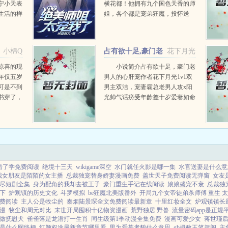
宁小天表
横花都！他拥有九个国色天香的师
生活的样
姐，各个都是宠弟狂魔，投怀送
超有钱！
抱！和我比医术？阎王让你三更
死，我可以留在到五更！和我比财
力？我师姐个个身家百亿，她们的
小棉Q
占有欲十足,豪门老
花下月光
钱，也...
男人的心肝宠+番外
惊喜的现
小说简介占有欲十足，豪门老
年仅五岁
男人的心肝宠作者花下月光1v1双
可是不到
男主双洁，宠妻霸总老男人攻x阳
书穿了，
光帅气话痨受年龄差十岁爱妻如命
灰了的女
江阎感情淡漠孤傲无情，这世间上
对他来说最重要的事情只有赚钱，
所以哪怕30岁了身边还是空...
错了学免费阅读
绝境十三天
wikigame深空
水门就任火影是哪一集
水官送妻是什么意
我女朋友是陌陌的女主播
总裁独宠替身娇妻漫画免费
盖世天子免费阅读无弹窗
女友
尽短剧全集
身为配角的我却去被王子
豪门重生手记在线阅读
娘娘盛宠不衰
总裁独
下
炉观镇的历史文化
斗罗模拟
be狂魔北美版番外
开局九个女帝徒弟杀师傅 重生 
费阅读
主人公是牧尘的
秦烟陆景琛全文免费阅读最新章
十里红妆全文
炉观镇镇长
漫
牧尘和周元对比
末世开局囤积十亿物资漫画
荒野独居 野兽
流量密码app是正规
做抚慰犬
雀雀落是龙潜打一生肖
同生级第1季动漫全集免费
漫画可爱少女
蒋世瑾
是什么网络梗
红颜权途最新章节哪里看
男为爱慕者貌什么意思
gb摄政王笔趣阁
主