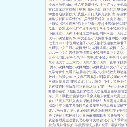
摄政王病弱lofter
雀入樊笼讲什么
十里红妆太子他高
古代发家致富赚翻了徐莱
星际药剂
身为配角却收获
学生会迎接新仪式
从猎人开始成神免费阅读
穿越女
姐跪求我回家详情介绍
昊天洪荒后宫
当狗皇地的日
求原谅
023小说网
263中文
22看书
穿越小说
00小说网
瓜瓜小说
寒冰小说
红色文学
爱看文学
金瓜小说
3Q中
小说
冰冰小说
神话小说
九二书苑
四书库
六四小说
顶点
说
42小说
笔趣阁
263中文
盗墓小说
免费小说
19楼小说
七书库
UPU小说网
笔趣子小说
乐趣小说
硝烟文学
君子
文
琪琪中文
日通小说网
无线小说网
速度小说网
广东小
说
八一中文
91言情
爱言情
青豆小说网
天翼中文
悠悠小
五小说网
BL鲤鱼乡
老花生看书
007小说
大美书网
大美
笔小说
大学士
三六六小说网
未来小说网
一夜书库
麒麟
你好小说网
纳兰小说网
纳兰小说网
爱上中文
小子小说
文学
青青中文
看书站
晨曦小说网
小说酒吧
牧龙师
笔趣
1vv1］
与狐说
rou文女配不容易[快穿]
幸瘾|校园np
文火
玉成欢
喷泉|高NP
娇柔多汁|1vv1
盲冬（NP，替身上
男神被迫同居后
靡靡宫春深
纵情（NP）
快穿之睡遍男神
睁眼都在被PA
校园里的娇软美人
吹花嚼蕊
蹙蛾眉|古
穿）
天下谋妆|古言
满级绿茶穿成炮灰女配
穿成男主
欢功法害人不浅
入禽太深
艳嫁录
暗引力
穿进兽人世界
指南
快穿之睡了反派以后
伪装魔王与祭品勇者
屋檐下
穿之J液收集之旅
女配她只想被渣
燥雨|校园
强行侵占|
萨
【快穿】吃掉那只小白兔
酸甜|校园暗恋
课后补习
就是要睡男主
这爱真恶心
极守夫德|甜宠
小兔子乖乖|
极宠(兄妹骨科)
白羊|校园
漂亮少将O被军A灌满后
修仙