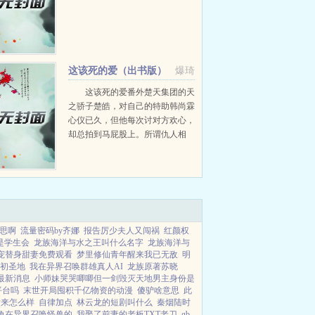
这该死的爱（出书版）
爆琦
+番外
这该死的爱番外楚天集团的天
之骄子楚皓，对自己的特助韩尚霖
心仪已久，但他每次讨对方欢心，
却总拍到马屁股上。所谓仇人相
见，分外眼红，更何况对方还是情
敌──楚皓发飙了，韩尚霖居然住
在死对头秦朗的家！楚皓要韩尚霖
给个解释，两人意见不...
思啊
流量密码by齐娜
报告厉少夫人又闯祸
红颜权
是学生会
龙族海洋与水之王叫什么名字
龙族海洋与
宠替身甜妻免费观看
梦里修仙青年醒来我已无敌
明
太初圣地
我在异界召唤群雄真人AI
龙族原著苏晓
最新消息
小师妹哭哭唧唧但一剑毁灭天地男主身份是
平台吗
末世开局囤积千亿物资的动漫
傻驴啥意思
此
后来怎么样
自律加点
林云龙的短剧叫什么
秦烟陆时
角在异界召唤怪兽的
我娶了前妻的老板TXT老刀
gb