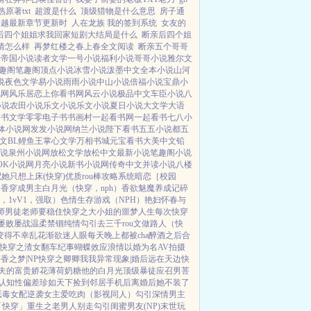
原著txt
超渡是什么
顶级猎物是什么意思
房子通
冲越最新章节更新时
人在龙族 我的签到系统
女友的
后四个姐姐求我回家短剧大结局是什么
断亲后四个姐
情怎么样
再梦红楼之春上春全文阅读
断亲五个哥哥
文
帝国小说
读者文学
一号小说
福利小说
哥哥小说
雅尔文
趣阁
笔趣阁
顶点小说
冰雪小说
泼墨中文
全本小说
山河
说
夜色文学
易小说
雨雨小说
中山小说
倍福小说
宝鼎小
说网
风乐居
恋上你看书网
风云小说
极品中文
车臣小说
八
小说
农田小说
乐文小说
乐文小说
夏日小说
大文学
大语
香书文学
零零电子书
书画村
一起看书网
一起看书
七八小
体小说网
发发小说网
纳兰小说
陛下看书
五五小说都
五
文
BL鲤鱼王
掌心文学
万相书城
元宝看书
大美中文
铅
说
泉州小说网
放松文学
放松中文
最新小说
笔趣阁小说
OK小说网
月亮小说
新书小说网
传奇中文
并读小说
八楼
她只想上床(快穿)
优质rou棒攻略系统
暗恋［校园
真香
穿成男主白月光（快穿，nph）
香欲
魅魔养成记
碎
，1vV1，强取）
色情生存游戏（NPH）
艳妇怀春
与
师男徒
老师要稳住
快穿之大小姐的噩梦人生
每次快穿
屡败屡战
温柔禁锢
纯情勾引
去三千rou文做路人（快
变得不幸
乱花渐欲迷人眼
每天晚上都被cha
醉酒之后
合
快穿之渣女翻车纪事
蝴蝶效应
浪情
以婚为名
AV拍摄
香之梦|NP
快穿之卿卿我我
异常现象|婚后
远在天边
快
夫的富贵娇花
薄荷奶糖
他的白月光
顶级暴徒
应召男菩
认知性偏差
珍如天下
捡到邻居手机后
离婚后她不装了
恶毒女配逆袭
女主爱吃肉
（影视同人）勾引深情男主
「快穿」
重生之老男人别走
勾引闺蜜男友(NP)
末世玩