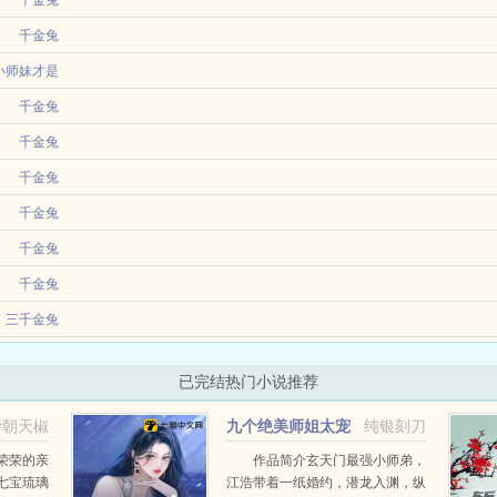
死神兽小凤凰...
巧，善良又体贴。是一众疯批中出淤泥而不染的小仙女。后来众修士仰天长哭传说误
巧，善良又体贴。是一众疯批中出淤泥而不染的小仙女。后来众修士仰天长哭传说误
千金兔
死神兽小凤凰...
死神兽小凤凰...
千金兔
巧，善良又体贴。是一众疯批中出淤泥而不染的小仙女。后来众修士仰天长哭传说误
小师妹才是
死神兽小凤凰...
巧，善良又体贴。是一众疯批中出淤泥而不染的小仙女。后来众修士仰天长哭传说误
真大佬
千金兔
死神兽小凤凰...
巧，善良又体贴。是一众疯批中出淤泥而不染的小仙女。后来众修士仰天长哭传说误
千金兔
死神兽小凤凰...
巧，善良又体贴。是一众疯批中出淤泥而不染的小仙女。后来众修士仰天长哭传说误
千金兔
死神兽小凤凰...
巧，善良又体贴。是一众疯批中出淤泥而不染的小仙女。后来众修士仰天长哭传说误
千金兔
死神兽小凤凰...
巧，善良又体贴。是一众疯批中出淤泥而不染的小仙女。后来众修士仰天长哭传说误
千金兔
死神兽小凤凰...
巧，善良又体贴。是一众疯批中出淤泥而不染的小仙女。后来众修士仰天长哭传说误
巧，善良又体贴。是一众疯批中出淤泥而不染的小仙女。后来众修士仰天长哭传说误
千金兔
死神兽小凤凰...
死神兽小凤凰...
三千金兔
巧，善良又体贴。是一众疯批中出淤泥而不染的小仙女。后来众修士仰天长哭传说误
已完结热门小说推荐
死神兽小凤凰...
却意外被驴顶死了！一睁眼，现自己穿成了山寨寨主，但这山寨十分穷苦，虽挂名土
个山寨一起赚钱...
炒朝天椒
九个绝美师姐太宠
纯银刻刀
我了
荣荣的亲
作品简介玄天门最强小师弟，
七宝琉璃
江浩带着一纸婚约，潜龙入渊，纵