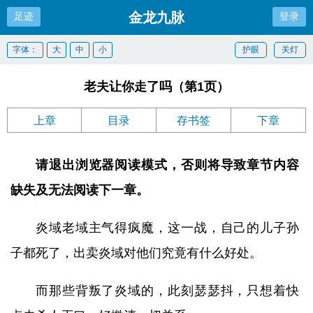
金龙九脉
足迹
登录
字体：
大
中
小
护眼
关灯
老夫让你走了吗（第1页）
上章
目录
存书签
下章
请退出浏览器阅读模式，否则将导致章节内容
缺失及无法阅读下一章。
炎域老域主气得疯魔，这一战，自己的儿子孙
子都死了，出卖炎域对他们究竟有什么好处。
而那些背叛了炎域的，此刻瑟瑟抖，只想着快