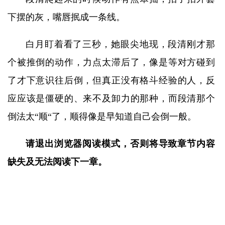
下摆的灰，嘴唇抿成一条线。
白月盯着看了三秒，她眼尖地现，段清刚才那
个被推倒的动作，力点太滞后了，像是等对方碰到
了才下意识往后倒，但真正没有格斗经验的人，反
应应该是僵硬的、来不及卸力的那种，而段清那个
倒法太“顺“了，顺得像是早知道自己会倒一般。
请退出浏览器阅读模式，否则将导致章节内容
缺失及无法阅读下一章。