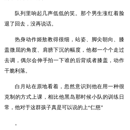
队列里响起几声低低的笑。那个男生涨红着脸
退了回去，没再说话。
热身动作姬敖教得很细，站姿、脚尖朝向、膝
盖微屈的角度、肩膀下沉的幅度，他都一个个走过
去调，偶尔会伸手拍一下谁的后背或者膝盖，动作
干脆利落。
白月站在原地看着，忽然意识到他在用一种很
克制的方式上课，相比他黑岛那时候小队的训练日
常，他对于这群孩子真是可以说的上“仁慈”
。