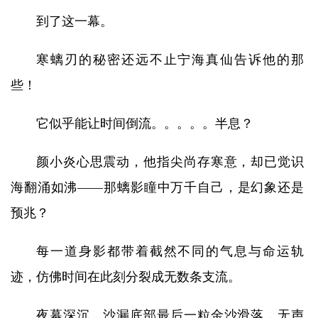
到了这一幕。
寒螭刃的秘密还远不止宁海真仙告诉他的那
些！
它似乎能让时间倒流。。。。。半息？
颜小炎心思震动，他指尖尚存寒意，却已觉识
海翻涌如沸——那螭影瞳中万千自己，是幻象还是
预兆？
每一道身影都带着截然不同的气息与命运轨
迹，仿佛时间在此刻分裂成无数条支流。
夜幕深沉，沙漏底部最后一粒金沙滑落，无声