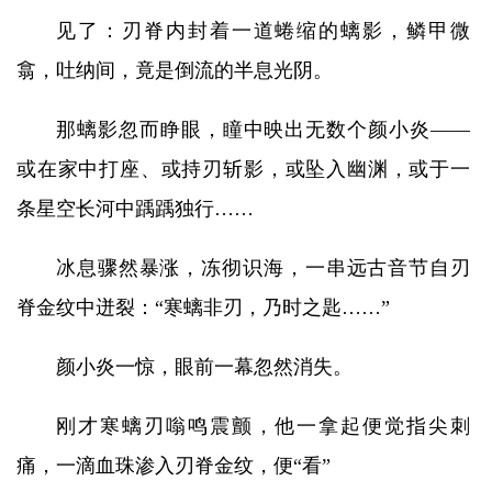
见了：刃脊内封着一道蜷缩的螭影，鳞甲微
翕，吐纳间，竟是倒流的半息光阴。
那螭影忽而睁眼，瞳中映出无数个颜小炎——
或在家中打座、或持刃斩影，或坠入幽渊，或于一
条星空长河中踽踽独行……
冰息骤然暴涨，冻彻识海，一串远古音节自刃
脊金纹中迸裂：“寒螭非刃，乃时之匙……”
颜小炎一惊，眼前一幕忽然消失。
刚才寒螭刃嗡鸣震颤，他一拿起便觉指尖刺
痛，一滴血珠渗入刃脊金纹，便“看”