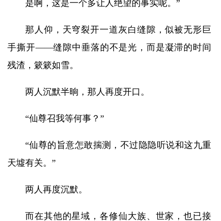
是啊，这是一个多让人绝望的事实呢。”
那人仰，天穹裂开一道灰白缝隙，似被无形巨
手撕开——缝隙中垂落的不是光，而是凝滞的时间
残渣，簌簌如雪。
两人沉默半晌，那人再度开口。
“仙尊召我等何事？”
“仙尊的旨意怎敢揣测，不过隐隐听说和这九重
天墟有关。”
两人再度沉默。
而在其他的星域，各修仙大族、世家，也已接