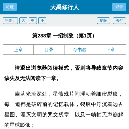
大禹修行人
足迹
登录
字体：
大
中
小
护眼
关灯
第288章 一招制敌（第1页）
上章
目录
存书签
下章
请退出浏览器阅读模式，否则将导致章节内容
缺失及无法阅读下一章。
幽蓝光流深处，星骸残片间浮动着细密裂痕，
每一道都是破碎前的记忆载体，裂痕中浮沉着远古
星图、湮灭文明的咒文残章，以及一帧帧无声崩解
的星球影像；