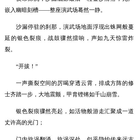
嵌入幽暗刻槽——整座演武场蓦然一静。
沙漏停驻的刹那，演武场地面浮现出蛛网般蔓
延的银色裂痕，战鼓骤然擂响，声如九天惊雷炸
裂。
“开拔！”
一声撕裂空间的厉喝穿透云霄，排成方阵的修
士齐踏一步，大地震颤，甲胄铿锵如千山崩雪。
银色裂痕骤然亮起，如活物般游走汇聚成一道
丈许高的光门；
门内旋涡翻涌，旋涡深处，似乎隐约传来远古