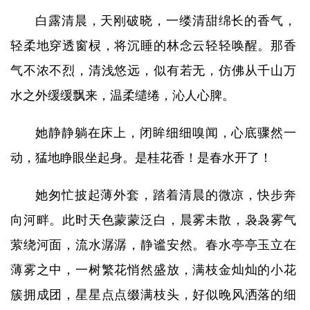
白露清晨，天刚破晓，一缕清甜绵长的香气，
轻柔地穿透窗棂，将沉睡的林念云轻轻唤醒。那香
气不浓不烈，清浅悠远，似有若无，仿佛从千山万
水之外缓缓飘来，温柔缱绻，沁人心脾。
她静静躺在床上，闭眸细细嗅闻，心底骤然一
动，猛地睁眼坐起身。是桂花香！是春水开了！
她匆忙披起薄外套，踏着清晨的微凉，快步奔
向河畔。此时天色蒙蒙泛白，晨雾未散，袅袅雾气
萦绕河面，流水潺潺，静谧安然。春水亭亭玉立在
薄雾之中，一树繁花悄然盛放，满枝金灿灿的小花
簇拥成团，星星点点缀满枝头，好似晚风洒落的细