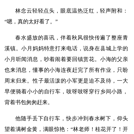
林念云轻轻点头，眼底温热泛红，轻声附和：
“嗯，真的太好看了。”
春水盛放的喜讯，伴着秋风很快传遍了整座青
溪镇。小月妈妈特意打来电话，说身在县城上学的
小月听闻消息，吵着闹着要回镇赏花。小海的父亲
也来消息，懂事的小海连夜赶完了所有作业，只盼
周末归来。性子最活泼的小军更是迫不及待，一大
早便骑着小小的自行车，吱呀吱呀穿行乡间小路，
背着书包匆匆赶来。
他随手丢下自行车，快步冲到春水树下，仰头
望着满树金黄，满眼惊艳：“林老师！桂花开了！开