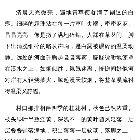
清晨天光微亮，遍地青草便凝满了剔透的白
露。细碎的霜珠沾在每一片草叶尖端，密密麻麻、
晶晶亮亮，像是撒了满地碎钻。人踩在草丛间，脚
下出清脆细碎的咯吱声响，是白露被碾碎的温柔动
静。远处的河面升腾起袅袅薄雾，朦胧缥缈地笼罩
在溪水之上，如烟似纱，氤氲迷离，恍惚间好似河
对岸有人轻烧柴火，腾起漫天软烟，将整条溪流衬
得温柔又静谧。
村口那排相伴四季的桂花树，秋色已然浓重。
枝头绿叶半数泛黄，深浅不一的黄叶随风轻落，层
层叠叠铺落满地，积出薄薄一层软毯，落脚之上，