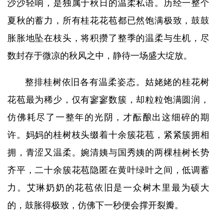
沙沙轻响，是独属于秋日的温柔私语。历经一整个
夏秋的蓄力，所有桂花花苞都已然饱满极致，鼓鼓
胀胀地坠在枝头，将积攒了整季的温柔与生机，尽
数封存于微凉的秋风之中，静待一场盛大绽放。
整排桂树依旧各有温柔姿态。姑姥姥的桂花树
花苞最为稀少，仅有寥寥数簇，却粒粒饱满圆润，
仿佛耗尽了一整年的光阴，才酝酿出这细碎的期
许。妈妈的桂树枝头缀着十余簇花苞，紧紧簇拥相
拥，青涩又温柔。婉清姨与国秀姨的两棵桂树长势
齐平，二十余簇花苞隐匿在黄叶绿叶之间，低调蓄
力。艾琳奶奶的花苞依旧是一众树木里最为硕大
的，鼓胀得极致，仿佛下一秒便会撑开裂瓣。