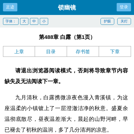
锁幽镜
足迹
登录
字体：
大
中
小
护眼
关灯
第488章 白露（第1页）
上章
目录
存书签
下章
请退出浏览器阅读模式，否则将导致章节内容
缺失及无法阅读下一章。
九月清秋，白露携微凉夜色漫入青溪镇，为这
座温柔的小镇镀上了一层澄澈洁净的秋意。盛夏余
温彻底散尽，昼夜温差渐大，晨起的山野河畔，早
已褪去了初秋的温润，多了几分清冽的凉意。