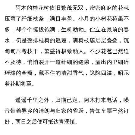
阿木的桂花树依旧繁茂无双，密密麻麻的花苞
压弯了纤细枝条，满目丰盈。小月的小树花苞虽不
多，却个个挺拔饱满，生机勃勃。伫立在最前的春
水，仍是整排桂树的翘楚，满树枝簇层层叠叠，沉
甸甸压弯枝干，繁盛得极致动人。不少花苞已然迫
不及待，悄悄裂开一道纤细的缝隙，漏出内里细碎
璀璨的金瓣，藏不住的清甜香气，隐隐四溢，昭示
着花期将至。
遥遥千里之外，归期已定。阿木打来电话，嗓
音带着异乡的清朗与归家的雀跃，告知车票已然订
好，两日之后便可抵达青溪镇。