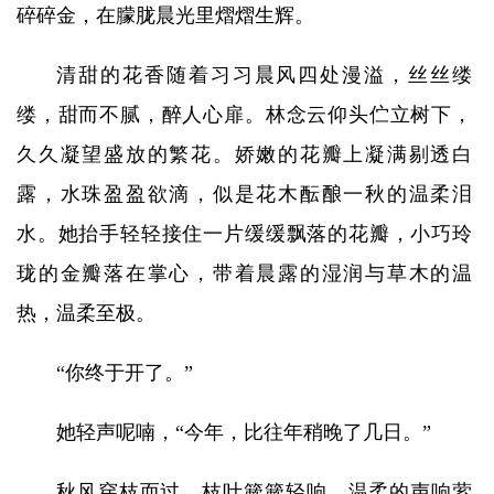
碎碎金，在朦胧晨光里熠熠生辉。
清甜的花香随着习习晨风四处漫溢，丝丝缕
缕，甜而不腻，醉人心扉。林念云仰头伫立树下，
久久凝望盛放的繁花。娇嫩的花瓣上凝满剔透白
露，水珠盈盈欲滴，似是花木酝酿一秋的温柔泪
水。她抬手轻轻接住一片缓缓飘落的花瓣，小巧玲
珑的金瓣落在掌心，带着晨露的湿润与草木的温
热，温柔至极。
“你终于开了。”
她轻声呢喃，“今年，比往年稍晚了几日。”
秋风穿枝而过，枝叶簌簌轻响，温柔的声响萦