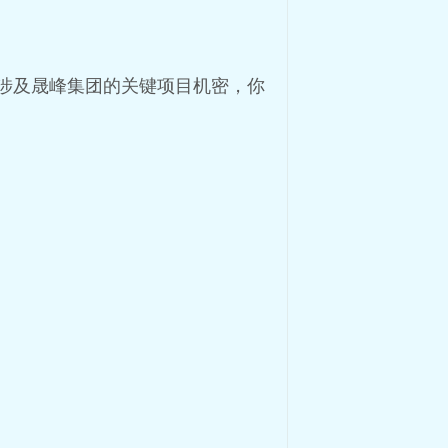
涉及晟峰集团的关键项目机密，你