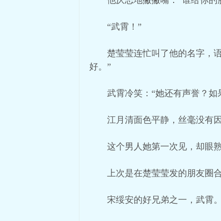
他厌恶地撇撇嘴：“谁给你的
“武霄！”
楚莹莹连忙叫了他的名字，
好。”
武霄冷笑：“她还有声誉？如
江月清面色平静，丝毫没有
这个男人她第一次见，却眼
上次是在楚莹莹发的朋友圈
宋绥安的好兄弟之一，武霄