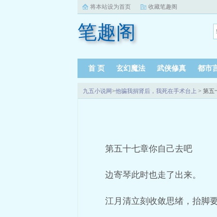
将本站设为首页
收藏笔趣阁
笔趣阁
首 页
玄幻魔法
武侠修真
都市
九五小说网
>
他骗我捐肾后，我死在手术台上
> 第
第五十七章你自己去吧
边寄琴此时也走了出来。
江月清立刻收敛思绪，抬脚