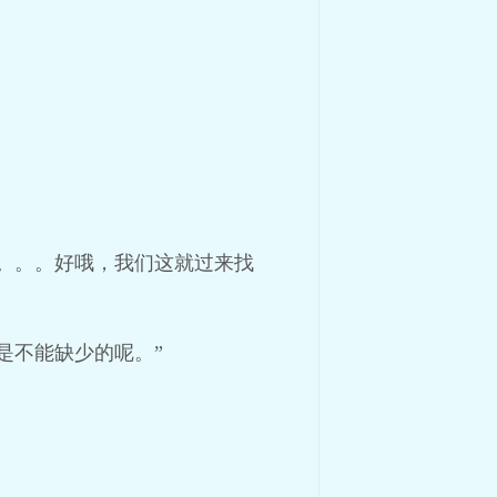
。。。好哦，我们这就过来找
是不能缺少的呢。”