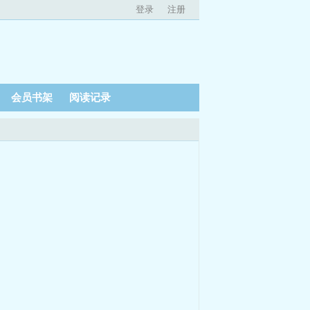
登录
注册
会员书架
阅读记录