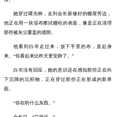
她穿过曙光林，走到会长新修好的棚屋旁边，
他正在用一块湿布擦拭棚柱的表面，像是正在清理
那些被灰尘覆盖的缝隙。
他看到白岑走过来，放下手里的布，直起身
来。“你看起来比昨天更安静了。”
白岑没有回应，她的意识还在感知那些正在向
下沉降的沉积物，正在穿过那些正在形成的新界
面。
“你在听什么东西。”