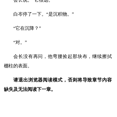
会长说。“它很远。”
白岑停了一下。“是沉积物。”
“它在沉降？”
“对。”
会长没有再问，他弯腰捡起那块布，继续擦拭
棚柱的表面。
请退出浏览器阅读模式，否则将导致章节内容
缺失及无法阅读下一章。