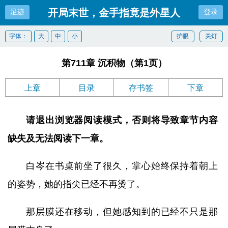
开局末世，金手指竟是外星人
足迹
登录
字体：
大
中
小
护眼
关灯
第711章 沉积物（第1页）
上章
目录
存书签
下章
请退出浏览器阅读模式，否则将导致章节内容
缺失及无法阅读下一章。
白岑在书桌前坐了很久，掌心始终保持着朝上
的姿势，她的指尖已经不再烫了。
那层膜还在移动，但她感知到的已经不只是那