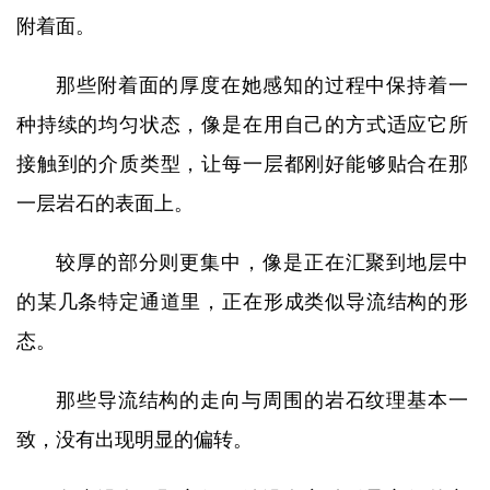
附着面。
那些附着面的厚度在她感知的过程中保持着一
种持续的均匀状态，像是在用自己的方式适应它所
接触到的介质类型，让每一层都刚好能够贴合在那
一层岩石的表面上。
较厚的部分则更集中，像是正在汇聚到地层中
的某几条特定通道里，正在形成类似导流结构的形
态。
那些导流结构的走向与周围的岩石纹理基本一
致，没有出现明显的偏转。