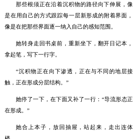
那些根须正在沿着沉积物的路径向下伸展，像
是在用自己的方式跟踪每一层新形成的附着界面，
像是在把那些界面逐一纳入自己的感知范围。
她转身走回书桌前，重新坐下，翻开日记本，
拿起笔，写下一行字。
“沉积物正在向下渗透，正在与不同的地层接
触，正在形成分层结构。”
她停了一下，在下面又补了一行：“导流形态正
在形成。”
她合上本子，放回抽屉，站起来，走出连体
楼。