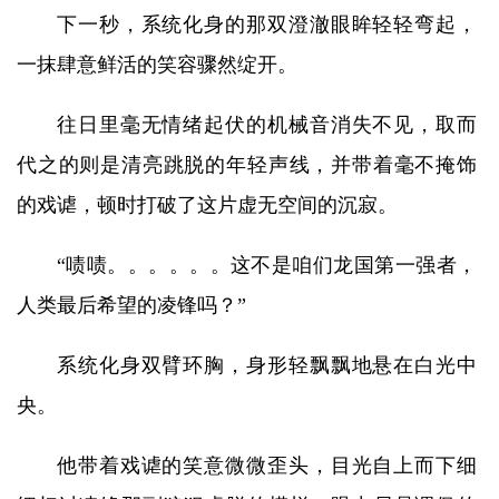
下一秒，系统化身的那双澄澈眼眸轻轻弯起，
一抹肆意鲜活的笑容骤然绽开。
往日里毫无情绪起伏的机械音消失不见，取而
代之的则是清亮跳脱的年轻声线，并带着毫不掩饰
的戏谑，顿时打破了这片虚无空间的沉寂。
“啧啧。。。。。。这不是咱们龙国第一强者，
人类最后希望的凌锋吗？”
系统化身双臂环胸，身形轻飘飘地悬在白光中
央。
他带着戏谑的笑意微微歪头，目光自上而下细