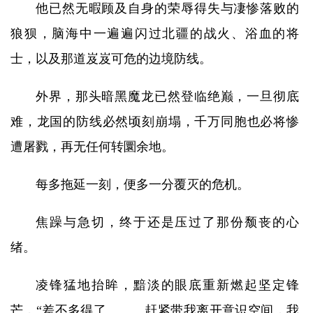
他已然无暇顾及自身的荣辱得失与凄惨落败的
狼狈，脑海中一遍遍闪过北疆的战火、浴血的将
士，以及那道岌岌可危的边境防线。
外界，那头暗黑魔龙已然登临绝巅，一旦彻底
难，龙国的防线必然顷刻崩塌，千万同胞也必将惨
遭屠戮，再无任何转圜余地。
每多拖延一刻，便多一分覆灭的危机。
焦躁与急切，终于还是压过了那份颓丧的心
绪。
凌锋猛地抬眸，黯淡的眼底重新燃起坚定锋
芒，“差不多得了。。。赶紧带我离开意识空间，我