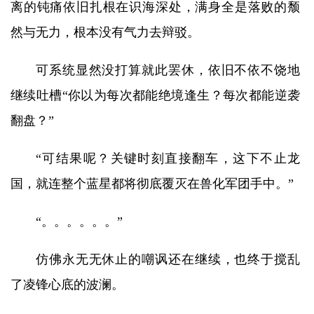
离的钝痛依旧扎根在识海深处，满身全是落败的颓
然与无力，根本没有气力去辩驳。
可系统显然没打算就此罢休，依旧不依不饶地
继续吐槽“你以为每次都能绝境逢生？每次都能逆袭
翻盘？”
“可结果呢？关键时刻直接翻车，这下不止龙
国，就连整个蓝星都将彻底覆灭在兽化军团手中。”
“。。。。。。”
仿佛永无无休止的嘲讽还在继续，也终于搅乱
了凌锋心底的波澜。