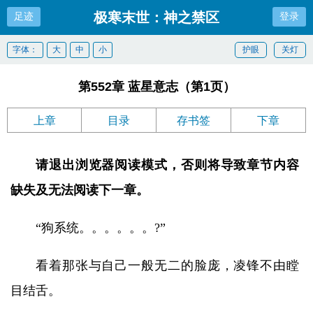
极寒末世：神之禁区
足迹
登录
字体：
大
中
小
护眼
关灯
第552章 蓝星意志（第1页）
上章
目录
存书签
下章
请退出浏览器阅读模式，否则将导致章节内容
缺失及无法阅读下一章。
“狗系统。。。。。。?”
看着那张与自己一般无二的脸庞，凌锋不由瞠
目结舌。