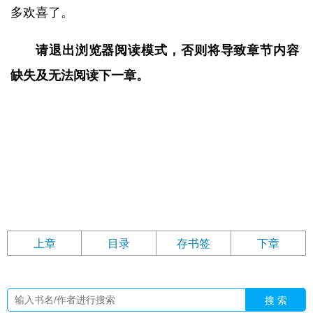
多欢喜了。
请退出浏览器阅读模式，否则将导致章节内容
缺失及无法阅读下一章。
上章
目录
存书签
下章
搜 索