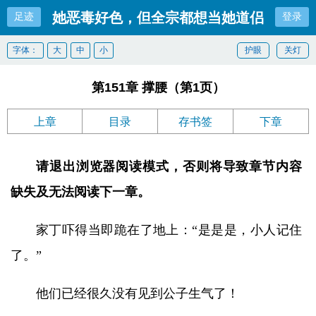
她恶毒好色，但全宗都想当她道侣
足迹
登录
字体：
大
中
小
护眼
关灯
第151章 撑腰（第1页）
上章
目录
存书签
下章
请退出浏览器阅读模式，否则将导致章节内容
缺失及无法阅读下一章。
家丁吓得当即跪在了地上：“是是是，小人记住
了。”
他们已经很久没有见到公子生气了！