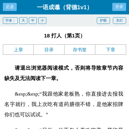
一语成谶（背德1v1）
足迹
登录
字体：
大
中
小
护眼
关灯
18 打人（第1页）
上章
目录
存书签
下章
请退出浏览器阅读模式，否则将导致章节内容
缺失及无法阅读下一章。
&esp;&esp;“我跟他家老板熟，你直接进去报我
名字就行，我上次吃有道药膳很不错，是他家招牌
你们也可以试试。”