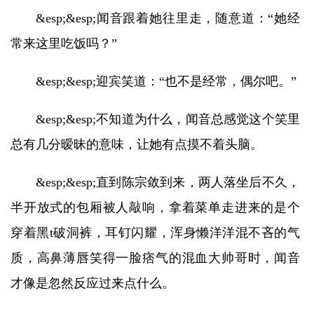
&esp;&esp;闻音跟着她往里走，随意道：“她经
常来这里吃饭吗？”
&esp;&esp;迎宾笑道：“也不是经常，偶尔吧。”
&esp;&esp;不知道为什么，闻音总感觉这个笑里
总有几分暧昧的意味，让她有点摸不着头脑。
&esp;&esp;直到陈宗敛到来，两人落坐后不久，
半开放式的包厢被人敲响，拿着菜单走进来的是个
穿着黑t破洞裤，耳钉闪耀，浑身懒洋洋混不吝的气
质，高鼻薄唇笑得一脸痞气的混血大帅哥时，闻音
才像是忽然反应过来点什么。