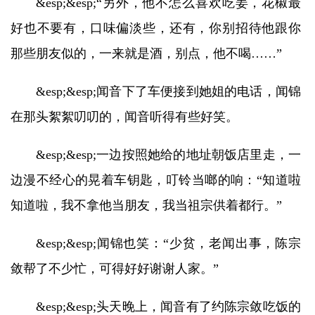
&esp;&esp;“另外，他不怎么喜欢吃姜，花椒最
好也不要有，口味偏淡些，还有，你别招待他跟你
那些朋友似的，一来就是酒，别点，他不喝……”
&esp;&esp;闻音下了车便接到她姐的电话，闻锦
在那头絮絮叨叨的，闻音听得有些好笑。
&esp;&esp;一边按照她给的地址朝饭店里走，一
边漫不经心的晃着车钥匙，叮铃当啷的响：“知道啦
知道啦，我不拿他当朋友，我当祖宗供着都行。”
&esp;&esp;闻锦也笑：“少贫，老闻出事，陈宗
敛帮了不少忙，可得好好谢谢人家。”
&esp;&esp;头天晚上，闻音有了约陈宗敛吃饭的