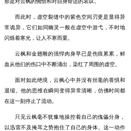
那是对云枫的惋惜和对自身命运的哀叹。
而此时，虚空裂缝中的紫色空间刃更是显得异
常诡异，它们如同幽灵一般在虚空中游弋，不时地
闪烁着寒光，让人不寒而栗。
云枫和金翅雕的强悍肉身早已是伤痕累累，鲜
血从他们的伤口中不断涌出，染红了周围的虚空。
面对如此绝境，云枫心中并没有丝毫的畏惧和
退缩。他的思维在瞬间变得异常清晰，仿佛时间都
在这一刻停止了流动。
只见云枫毫不犹豫地操控着自己的傀儡分身，
以迅雷不及掩耳之势抱住了自己的身体。这一动作