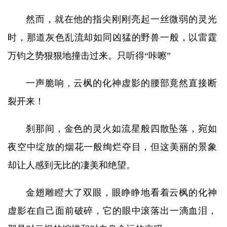
然而，就在他的指尖刚刚亮起一丝微弱的灵光
时，那道灰色乱流却如同凶猛的野兽一般，以雷霆
万钧之势狠狠地撞击过来。只听得“咔嚓”
一声脆响，云枫的化神虚影的腰部竟然直接断
裂开来！
刹那间，金色的灵火如流星般四散坠落，宛如
夜空中绽放的烟花一般绚烂夺目，但这美丽的景象
却让人感到无比的凄美和绝望。
金翅雕瞪大了双眼，眼睁睁地看着云枫的化神
虚影在自己面前破碎，它的眼中滚落出一滴血泪，