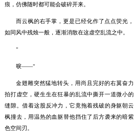
痕，仿佛随时都可能会破碎开来。
而云枫的右手掌，更是已经化作了点点荧光，
如同风中残烛一般，逐渐消散在这虚空乱流之中。
"
唳——"
金翅雕突然猛地转头，用尚且完好的右翼奋力
拍打虚空，硬生生在狂暴的乱流中撕开一道微小的
缝隙。借着这股反冲力，它竟拖着残破的身躯朝云
枫撞去，用温热的血躯替他挡住了后方袭来的暗紫
色空间刃。