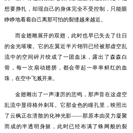
想要挣扎，却现自己的身体完全不受控制，只能眼
睁睁地看着自己离那可怕的裂缝越来越近。
而金翅雕展开的双翅，此时也早已失去了往日
的金光璀璨。它的左翼近半片翎羽已经被那虚空乱
流中的空间碎片绞成了一团血沫，露出了森森白
骨，每一次扇动翅膀，都会带起一串串鲜红的血
珠，在空中飞溅开来。
金翅雕出了一声凄厉的悲鸣，那声音在这虚空
乱流中显得格外刺耳。它那金色的瞳孔里，映照出
了云枫正在溃散的化神光影——那原本由灵力凝聚
而成的半透明身躯，此时已经布满了蛛网般的裂