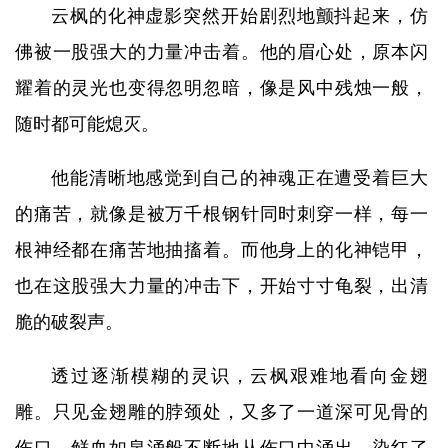
云枫的化神虚影突然开始剧烈地颤抖起来，仿
佛被一股强大的力量冲击着。他的眉心处，原本闪
耀着的灵光也变得忽明忽暗，像是风中残烛一般，
随时都可能熄灭。
他能清晰地感觉到自己的神魂正在遭受着巨大
的痛苦，就像是被万千根钢针同时刺穿一样，每一
根神经都在痛苦地抽搐着。而他身上的化神铠甲，
也在这股强大力量的冲击下，开始寸寸龟裂，出清
脆的破裂声。
透过逐渐模糊的灵识，云枫艰难地看向金翅
雕。只见金翅雕的脖颈处，又多了一道深可见骨的