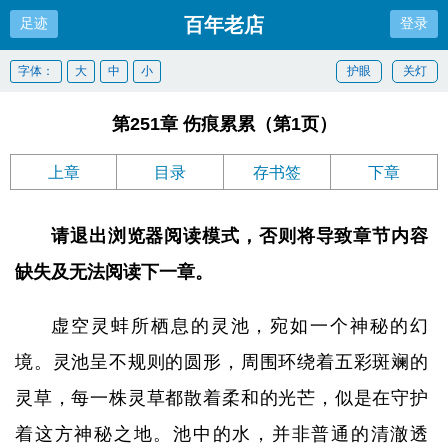
百年老店
足迹
登录
字体：
大
中
小
护眼
关灯
第251章 伤痕累累（第1页）
上章
目录
存书签
下章
请退出浏览器阅读模式，否则将导致章节内容
缺失及无法阅读下一章。
虚空灵蚌所栖息的灵池，宛如一个神秘的幻
境。灵池呈不规则的圆形，周围环绕着五彩斑斓的
灵草，每一株灵草都散着柔和的光芒，似是在守护
着这方神秘之地。池中的水，并非普通的清澈透