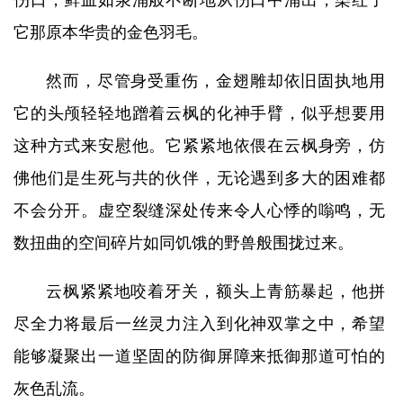
伤口，鲜血如泉涌般不断地从伤口中涌出，染红了
它那原本华贵的金色羽毛。
然而，尽管身受重伤，金翅雕却依旧固执地用
它的头颅轻轻地蹭着云枫的化神手臂，似乎想要用
这种方式来安慰他。它紧紧地依偎在云枫身旁，仿
佛他们是生死与共的伙伴，无论遇到多大的困难都
不会分开。虚空裂缝深处传来令人心悸的嗡鸣，无
数扭曲的空间碎片如同饥饿的野兽般围拢过来。
云枫紧紧地咬着牙关，额头上青筋暴起，他拼
尽全力将最后一丝灵力注入到化神双掌之中，希望
能够凝聚出一道坚固的防御屏障来抵御那道可怕的
灰色乱流。