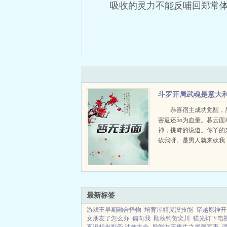
吸收的灵力不能反哺回郑常
斗罗开局武魂是意大
炮
恭喜宿主成功觉醒，
害返还5o为血量。暮云面
神，挑衅的说道。你丫的
砍我呀。是男人就来砍我
海神等至高神，泪流满面
就是打不死的小强这挂逼又又
最新标签
游戏王早期融合怪物
培育屋精灵没技能
穿越原神开
女朋友了怎么办
偏向我
顾秋钧贺奕川
镁光灯下电