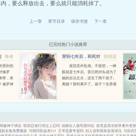
体内，要么释放出去，要么就只能消耗掉了。
上一章
章节目录
保存书签
下一章
已完结热门小说推荐
利
蜂者
穿到七年后，和死对
陈阿甜
头结婚生崽了
所受到伤
谢芸意外坠海。不曾想，一睁
对修罗
眼就是七年后。昔日死对头成为了
来呀，来
她的合法丈夫，还生了两个崽子。
！修罗神
离婚？暂时离不了。孩子？先养着
。这小子
吧。虐渣？顺手的事。后来，她才
...
知道死对头暗恋自己多年。...
局被神子绑走
暗部忍者打得过上忍吗
谄媚女人最明显特征
崽竟是高冷校草番外更
视剧全集免费播放
与我同坠姐弟1v1
王爷也要争宠吗
别人说和我有血海深仇
与你共