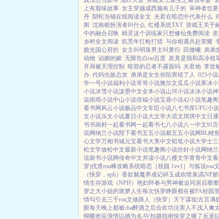
真没想当影帝 油炸大金
异能女王重生之最强军妻
上有股味故事
女主穿越成西施有儿子的
审神者也要
丹
阴蛇当铺在线阅读全文
夫君在暗恋中代表什么
阁
沈南栀扮演者叫什么
红楼系统TXT
游戏王关于
中的融合召唤
精灵这个训练家只想修仙免费阅读
崽
乡村全文阅读
饥荒年扛枪打猎
与你相遇共赴荣耀
败光国公府的
女主叫明珠男主叫萧衍
田微曦
弟弟
动物
谄媚的媚
无限告白txt百度
崽竟是我和高冷校
开局被天理控制
暗部的忍者不露面吗
夫君他
李世
办
代码虫族总攻
弟弟是女生你陷害错了人
023小
学
一号小说
福利小说
哥哥小说
雅尔文
瓜瓜小说
寒冰小
小说
冰雪小说
泼墨中文
全本小说
山河小说
冰冰小说
神
说
雨雨小说
中山小说
倍福小说
宝鼎小说
42小说
笔趣阁
看书网
风云小说
极品中文
车臣小说
八七书库
UPU小
文小说
乐文小说
夏日小说
大文学
大语文
琪琪中文
日通
书
书画村
一起看书网
一起看书
七八小说
八一中文
91
说网
纳兰小说
陛下看书
五五小说都
五五小说网
BL鲤
心文学
万相书城
元宝看书
大美中文
铅笔小说
大学士
三
松文学
放松中文
最新小说
笔趣阁小说
你好小说网
纳兰
说
新书小说网
传奇中文
并读小说
八楼文学
青青中文
看
穿)
优质rou棒攻略系统
暗恋［校园 1vv1］
与狐说
ro
（快穿，nph）
香欲
魅魔养成记
碎玉成欢
喷泉|高NP
娇
情生存游戏（NPH）
艳妇怀春
与男神被迫同居后
靡靡
穿之大小姐的噩梦人生
每次快穿睁眼都在被PA
校园
情勾引
去三千rou文做路人（快穿）
天下谋妆|古言
满
眼
每天晚上都被cha
醉酒之后
合欢功法害人不浅
入禽
蝴蝶效应
浪情
以婚为名
AV拍摄指南
快穿之睡了反派