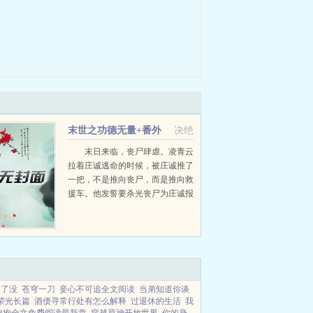
末世之功德无量+番外
决绝
末日来临，丧尸肆虐。凌青云
拉着庄诚逃命的时候，被庄诚推了
一把，不是推向丧尸，而是推向救
援车。他发誓要杀光丧尸为庄诚报
仇，却在一次战斗里被一块玉佩砸
的头破血流。这块神奇的玉佩里有
一个空间不说，还附带一个功德系
统做好事涨功德，做坏事...
新了没
苍穹一刀
妾心不可追全文阅读
当弟知道你谈
荣光长篇
酒债寻常行处有怎么解释
过退休的生活
我