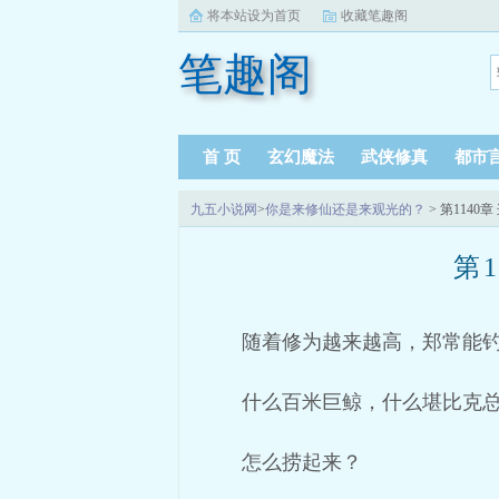
将本站设为首页
收藏笔趣阁
笔趣阁
首 页
玄幻魔法
武侠修真
都市
九五小说网
>
你是来修仙还是来观光的？
> 第114
第
随着修为越来越高，郑常能
什么百米巨鲸，什么堪比克
怎么捞起来？