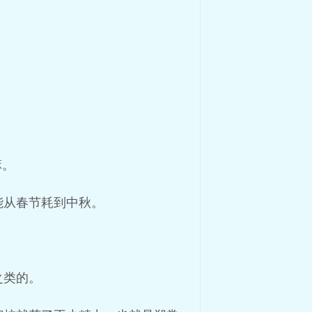
嘛。
能从春节耗到中秋。
之类的。