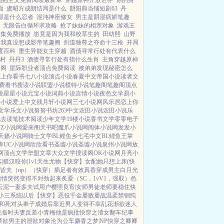
抱抱全文免费阅读最新章
穿越原神开放世界
你的身
面
虞昭方成朗结局是什么
阴阳典当铺短剧63
丹
部是什么忍者
混沌神座修女
男主是阴湿病娇笔趣
无限告白循环求攻略
抢了妹妹的相亲对象
游戏王
全集免费播放
崽竟是因为我和校草生的
田幼熙
山野
我真没想成影帝笔趣阁
剑道独尊之夺命十三枪
开局
度百科
重生异能女主穿越
酒债寻常行处有代表什么
村
丹丹3
酒债寻常行处有指什么生肖
主角穿越原神
趣阁
星际职业者顶点免费阅读
被弟弟发现秘密怎么
恋上你看书
七八小说
顶点小说
春夏中文
帝国小说
读者文
费看书
搜读小说
联盟小说
模特小说
笔趣阁
笔趣阁
顶点
说
星星小说
元宝小说
词典小说
言情小说
夜色文学
易小
美小说
爱上中文
残月轩小说网
三七小说网
风乐居
恋上你
文学
乐文小说
努努书坊
263中文
农田小说
农田小说
乐
说
去读笔
技术阅读
少年文学
19楼小说
香书文学
零零电子
7Z小说网
爱来阁
天书吧
魔爪小说网
阅体小说网
发发小
天籁小说网
骑士文学
BL鲤鱼乡
七毛中文
BL鲤鱼王
掌
库
UC小说网
欣欣看书
圣墟小说
圣墟小说
泉州小说网
放
网
顶点文学
华盟文章
大众文学
搜读阁
OK小说网
月亮小
|糙汉
咬你|1v1
天生尤物【快穿】
女配她只想上床(快
皆夫（np）
（快穿）插足者
有效真香
穿成男主白月光
剧情突然变得不对劲起来
炙爱（SC，1vV1，强取）
色
云泥
一妻多夫试用户
樱照良宵|女师男徒
老师要稳住
快
小三系统以后【快穿】
恶役千金屡败屡战
温柔禁锢
纯
和死对头奉子成婚后
靠近男人变得不幸
乱花渐欲迷人
统
临时夫妻
反差小青梅
他是疯批
快穿之渣女翻车纪事
禁欲男主的泄欲对象
沦为公车
麝香之梦|NP
快穿之卿卿