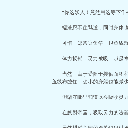
“你这妖人！竟然用这等下作
蝠洸忍不住骂道，同时身体
可惜，郑常这鱼竿一根鱼线
体力损耗，灵力被吸，越是
当然，由于受限于接触面积
鱼线布缠住，变小的身躯也能减
但蝠洸哪里知道这会吸收灵
在麒麟帝国，吸取灵力的法