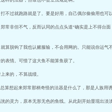
厌这样的法器，但谁也不会立法规定啊。
，打不过就跑路就是了。要是好用，自己偶尔偷偷用也可
，郑常非但不气，反而认同的点点头道“确实是上不得台面
，就算脱钩了我也认赌服输，不会用网的。只能说你运气不
惜的表情。可惜了这大鱼不能算鱼获了。
捞上来的，不算战绩。
，总算想起来郑常那柄奇怪的法器是什么了，那是人族用
蝠洸的灵力，原本无形无色的鱼线。从此刻开始显现出淡