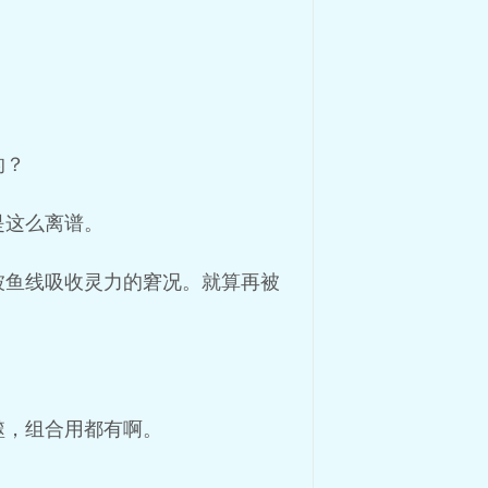
的？
是这么离谱。
被鱼线吸收灵力的窘况。就算再被
噬，组合用都有啊。