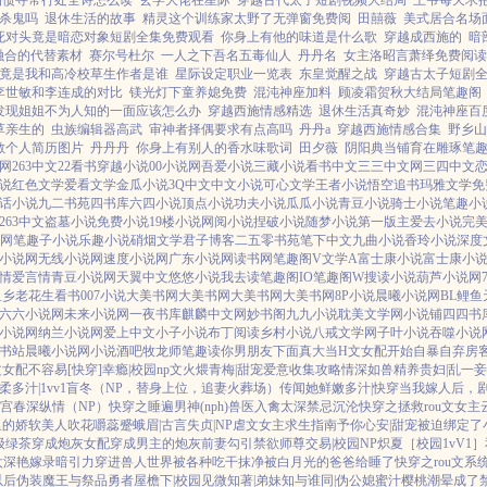
酒债寻常行处全诗怎么读
玄学大佬在星际
穿越古代太子短剧视频大结局
王爷每天求
杀鬼吗
退休生活的故事
精灵这个训练家太野了无弹窗免费阅
田囍薇
美式居合名场
死对头竟是暗恋对象短剧全集免费观看
你身上有他的味道是什么歌
穿越成西施的
暗
融合的代替素材
赛尔号杜尔
一人之下吾名五毒仙人
丹丹名
女主洛昭言萧绎免费阅读
竟是我和高冷校草生作者是谁
星际设定职业一览表
东皇觉醒之战
穿越古太子短剧
李世敏和李连成的对比
镁光灯下童养媳免费
混沌神座加料
顾凌霜贺秋大结局笔趣阁
发现姐姐不为人知的一面应该怎么办
穿越西施情感精选
退休生活真奇妙
混沌神座百
草亲生的
虫族编辑器高武
审神者择偶要求有点高吗
丹丹a
穿越西施情感合集
野乡山
敏个人简历图片
丹丹丹
你身上有别人的香水味歌词
田夕薇
阴阳典当铺育在雕琢笔
说网
263中文
22看书
穿越小说
00小说网
吾爱小说
三藏小说
看书中文
三三中文网
三四中文
说
红色文学
爱看文学
金瓜小说
3Q中文
中文小说
可心文学
王者小说
悟空追书
玛雅文学
免
话小说
九二书苑
四书库
六四小说
顶点小说
功夫小说
瓜瓜小说
青豆小说
骑士小说
笔趣小
263中文
盗墓小说
免费小说
19楼小说
网阅小说
捏破小说
随梦小说
第一版主
爱去小说
完
说网
笔趣子小说
乐趣小说
硝烟文学
君子博客
二五零书苑
笔下中文
九曲小说
香玲小说
深度
小说网
无线小说网
速度小说网
广东小说网
读书网
笔趣阁V
文学A
富士康小说
富士康小
言情
爱言情
青豆小说网
天翼中文
悠悠小说
我去读
笔趣阁IO
笔趣阁W
搜读小说
葫芦小说网
鱼乡
老花生看书
007小说
大美书网
大美书网
大美书网
大美书网
8P小说
晨曦小说网
BL鲤鱼
六六小说网
未来小说网
一夜书库
麒麟中文网
妙书阁
九九小说
耽美文学网
小说铺
四四书
小说网
纳兰小说网
爱上中文
小子小说
布丁阅读
乡村小说
八戒文学网
子叶小说
吞噬小说
书站
晨曦小说网
小说酒吧
牧龙师
笔趣读
你男朋友下面真大
当H文女配开始自暴自弃
房客
u文女配不容易[快穿]
幸瘾|校园np
文火煨青梅|甜宠
爱意收集攻略
情深如兽
精养贵妇|乱
一妾
柔多汁|1vv1
盲冬（NP，替身上位，追妻火葬场）
传闻她鲜嫩多汁|快穿
当我嫁人后，
宫春深
纵情（NP）
快穿之睡遍男神(nph)
兽医
入禽太深
禁忌沉沦
快穿之拯救rou文女主
里的娇软美人
吹花嚼蕊
蹙蛾眉|古言
失贞|NP
虐文女主求生指南
予你心安|甜宠
被迫绑定了
级绿茶穿成炮灰女配
穿成男主的炮灰前妻
勾引禁欲师尊
交易|校园NP
炽夏［校园1vV1］
太深
艳嫁录
暗引力
穿进兽人世界被各种吃干抹净
被白月光的爸爸给睡了
快穿之rou文系
以后
伪装魔王与祭品勇者
屋檐下|校园
见微知著|弟妹
知与谁同|伪公媳
蜜汁樱桃
潮晕
成了