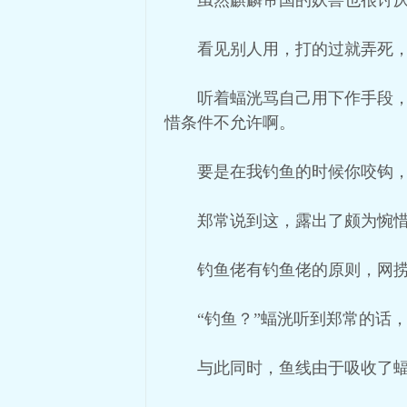
虽然麒麟帝国的妖兽也很讨
看见别人用，打的过就弄死
听着蝠洸骂自己用下作手段
惜条件不允许啊。
要是在我钓鱼的时候你咬钩
郑常说到这，露出了颇为惋
钓鱼佬有钓鱼佬的原则，网
“钓鱼？”蝠洸听到郑常的话
与此同时，鱼线由于吸收了