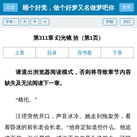
睡个好觉，做个好梦又名做梦吧你
足迹
登录
字体：
大
中
小
护眼
关灯
第311章 幻光镜 拾（第1页）
上章
目录
存书签
下章
请退出浏览器阅读模式，否则将导致章节内容
缺失及无法阅读下一章。
“格伦。”
汪璒突然开口，声音冰冷。她走到拖架旁，看
着昏迷的前长老会长老。“他肯定知道些什么。他追