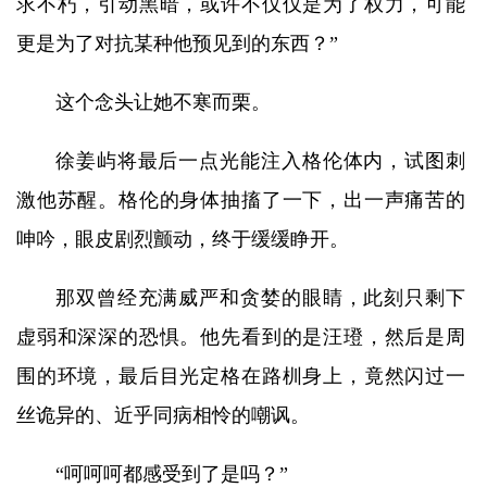
求不朽，引动黑暗，或许不仅仅是为了权力，可能
更是为了对抗某种他预见到的东西？”
这个念头让她不寒而栗。
徐姜屿将最后一点光能注入格伦体内，试图刺
激他苏醒。格伦的身体抽搐了一下，出一声痛苦的
呻吟，眼皮剧烈颤动，终于缓缓睁开。
那双曾经充满威严和贪婪的眼睛，此刻只剩下
虚弱和深深的恐惧。他先看到的是汪璒，然后是周
围的环境，最后目光定格在路杊身上，竟然闪过一
丝诡异的、近乎同病相怜的嘲讽。
“呵呵呵都感受到了是吗？”