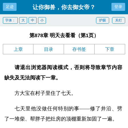
让你御兽，你去御女帝？
足迹
登录
字体：
大
中
小
护眼
关灯
第878章 明天去看看（第1页）
上章
目录
存书签
下章
请退出浏览器阅读模式，否则将导致章节内容
缺失及无法阅读下一章。
方大宝在村子里住了七天。
七天里他没做任何特别的事——修了井沿、劈
了一堆柴、帮胖子把灶房的顶棚重新加固了一遍。