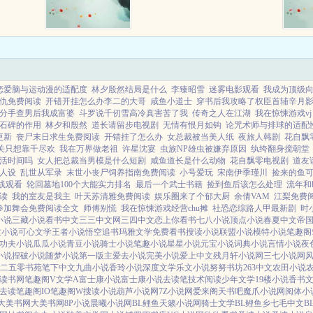
相俊美的
腹子的周家大儿媳。在和要卖掉自
告诉她说
己的婆婆一家斗智斗勇后终于得偿
，原来自
所愿分家单过。没想到在自己有了
工作有了银子时，...
恋爱脑与运动漫的适配度
林夕殷然结局是什么
李臻昭雪
迷雾电影观看
我成为顶级
仇免费阅读
开错开挂怎么办李二的大哥
咸鱼小道士
穿书后我攻略了权臣首辅辛月
分手查男后我成富婆
斗罗说千仞雪高冷真害苦了我
传奇之人在江湖
我在惊悚游戏vj
石碑的作用
林夕和殷然
道长请留步电视剧
无情有恨月如钩
论咒术师与排球的适配性
更新
丧尸末日求生免费阅读
开错挂了怎么办
女总裁被当美人纸
夜旅人韩剧
花自飘
关只想靠千尽欢
我在万界做老祖
许星沈宴
虫族NP雄虫被嫌弃原因
纨绔翻身搅朝堂
活时间吗
女人把总裁当男模是什么短剧
咸鱼道长是什么动物
花自飘零电视剧
道友
人设
乱世从军录
末世小丧尸饲养指南免费阅读
小号爱玩
宋南伊季瑾川
捡来的鱼
在线观看
轮回墓地100个大能实力排名
最后一个武士书籍
捡到鱼后该怎么处理
流年和
读
我的室友是我主
叶天苏清雅免费阅读
娱乐圈来了个郁大厨
余倩VAM
江梨免费
参加舞会免费阅读全文
师傅别慌
我在惊悚游戏经营chu摊
社恐恋综路人甲最新剧
时
小说
三藏小说
看书中文
三三中文网
三四中文
恋上你看书
七八小说
顶点小说
春夏中文
帝
文小说
可心文学
王者小说
悟空追书
玛雅文学
免费看书
搜读小说
联盟小说
模特小说
笔趣阁
功夫小说
瓜瓜小说
青豆小说
骑士小说
笔趣小说
星星小说
元宝小说
词典小说
言情小说
夜
小说
捏破小说
随梦小说
第一版主
爱去小说
完美小说
爱上中文
残月轩小说网
三七小说网
二五零书苑
笔下中文
九曲小说
香玲小说
深度文学
乐文小说
努努书坊
263中文
农田小说
读书网
笔趣阁V
文学A
富士康小说
富士康小说
去读笔
技术阅读
少年文学
19楼小说
香书
去读
笔趣阁IO
笔趣阁W
搜读小说
葫芦小说网
7Z小说网
爱来阁
天书吧
魔爪小说网
阅体小
大美书网
大美书网
8P小说
晨曦小说网
BL鲤鱼
天籁小说网
骑士文学
BL鲤鱼乡
七毛中文
B