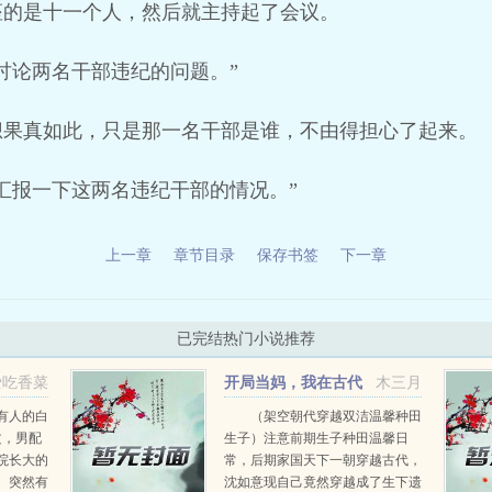
座的是十一个人，然后就主持起了会议。
讨论两名干部违纪的问题。”
想果真如此，只是那一名干部是谁，不由得担心了起来。
汇报一下这两名违纪干部的情况。”
上一章
章节目录
保存书签
下一章
已完结热门小说推荐
爱吃香菜
开局当妈，我在古代
木三月
奋斗
有人的白
（架空朝代穿越双洁温馨种田
文，男配
生子）注意前期生子种田温馨日
院长大的
常，后期家国天下一朝穿越古代，
。突然有
沈如意现自己竟然穿越成了生下遗