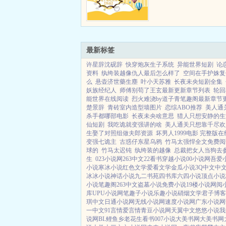
一天，一个身材高大，长
男子来孤儿院找到她。并
这十几年他们都认错了人
己的父亲曾是对方父...
最新标签
许星辞沈砚辞
快穿炮灰生子系统
异能世界短剧
论
资料
纨绔装越像仇人最后怎么样了
空间在手护姝复
么
悬壶济世藥生塵
叶小天苏雅
长夜未央短剧全集
妖族经纪人
师傅别苟了王玄最新更新章节列表
轮回
能世界在线阅读
烈火难浇by道子青笔趣阁最新章节
楚景辞
青砖室内造型墙图片
恋综ABO推荐
美人通
杀手都哪部电影
长夜未央啥意思
猎人只想安静的生
仙短剧
我吃诡就变强讲的啥
美人通关只想靠千尽欢
生娶了对照组做夫郎资源
坏男人1999电影 完整版
变强七诡主
古惑仔东星乌鸦
竹马太强悍全文免费阅
球的
竹马太迟钝
纨绔装的越像
总裁把女人当狗去
生
023小说网
263中文
22看书
穿越小说
00小说网
吾爱
小说
寒冰小说
红色文学
爱看文学
金瓜小说
3Q中文
中
冰冰小说
神话小说
九二书苑
四书库
六四小说
顶点小说
小说
笔趣阁
263中文
盗墓小说
免费小说
19楼小说
网阅
库
UPU小说网
笔趣子小说
乐趣小说
硝烟文学
君子博客
琪中文
日通小说网
无线小说网
速度小说网
广东小说网
一中文
91言情
爱言情
青豆小说网
天翼中文
悠悠小说
我
说网
BL鲤鱼乡
老花生看书
007小说
大美书网
大美书网