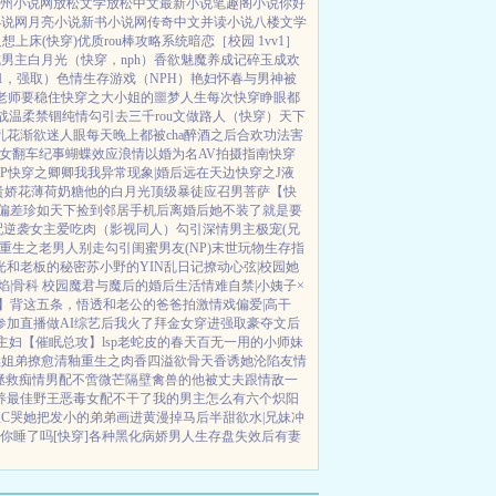
州小说网
放松文学
放松中文
最新小说
笔趣阁小说
你好
小说网
月亮小说
新书小说网
传奇中文
并读小说
八楼文学
想上床(快穿)
优质rou棒攻略系统
暗恋［校园 1vv1］
男主白月光（快穿，nph）
香欲
魅魔养成记
碎玉成欢
V1，强取）
色情生存游戏（NPH）
艳妇怀春
与男神被
老师要稳住
快穿之大小姐的噩梦人生
每次快穿睁眼都
战
温柔禁锢
纯情勾引
去三千rou文做路人（快穿）
天下
乱花渐欲迷人眼
每天晚上都被cha
醉酒之后
合欢功法害
女翻车纪事
蝴蝶效应
浪情
以婚为名
AV拍摄指南
快穿
P
快穿之卿卿我我
异常现象|婚后
远在天边
快穿之J液
贵娇花
薄荷奶糖
他的白月光
顶级暴徒
应召男菩萨
【快
偏差
珍如天下
捡到邻居手机后
离婚后她不装了
就是要
配逆袭
女主爱吃肉
（影视同人）勾引深情男主
极宠(兄
重生之老男人别走
勾引闺蜜男友(NP)
末世玩物生存指
光
和老板的秘密
苏小野的YIN乱日记
撩动心弦|校园
她
焰|骨科 校园
魔君与魔后的婚后生活
情难自禁|小姨子×
】背这五条，悟透
和老公的爸爸拍激情戏
偏爱|高干
参加直播做AI综艺后我火了
拜金女穿进强取豪夺文后
主妇
【催眠总攻】lsp老蛇皮的春天
百无一用的小师妹
继姐弟
撩愈
清釉
重生之肉香四溢
欲骨天香
诱她沦陷
友情
拯救痴情男配
不啻微芒
隔壁禽兽的他
被丈夫跟情敌一
养
最佳野王
恶毒女配不干了
我的男主怎么有六个
炽阳
想C哭她
把发小的弟弟画进黄漫掉马后
半甜欲水|兄妹
冲
你睡了吗[快穿]
各种黑化病娇男
人生存盘失效后
有妻