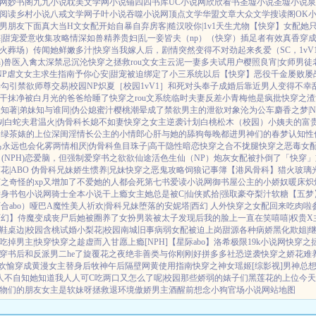
网
妙书阁
九九小说
耽美文学网
小说铺
四四书库
UC小说网
欣欣看书
圣墟小说
圣墟小说
泉
阅读
乡村小说
八戒文学网
子叶小说
吞噬小说网
顶点文学
华盟文章
大众文学
搜读阁
OK
男朋友下面真大
当H文女配开始自暴自弃
房客|糙汉
咬你|1v1
天生尤物【快穿】
女配她只
|甜宠
爱意收集攻略
情深如兽
精养贵妇|乱
一妾皆夫（np）
（快穿）插足者
有效真香
穿成
妻火葬场）
传闻她鲜嫩多汁|快穿
当我嫁人后，剧情突然变得不对劲起来
炙爱（SC，1v
)
兽医
入禽太深
禁忌沉沦
快穿之拯救rou文女主
云泥
一妻多夫试用户
樱照良宵|女师男徒
NP
虐文女主求生指南
予你心安|甜宠
被迫绑定了小三系统以后【快穿】
恶役千金屡败屡
妻
勾引禁欲师尊
交易|校园NP
炽夏［校园1vV1］
和死对头奉子成婚后
靠近男人变得不幸
干抹净
被白月光的爸爸给睡了
快穿之rou文系统
临时夫妻
反差小青梅
他是疯批
快穿之渣
知著|弟妹
知与谁同|伪公媳
蜜汁樱桃
潮晕
成了禁欲男主的泄欲对象
沦为公车
麝香之梦|N
制
白蛇夫君
温火|伪骨科
长媳不如妻
快穿之女主逆袭计划
白桃松木（校园）
小姨夫的富
）
绿茶婊的上位
深闺淫情
长公主的小情郎
心肝与她的舔狗
每晚都进男神们的春梦
认知性
马
永远也会化雾
两情相厌|伪骨科
鱼目珠子|高干
隐性暗恋
快穿之合不拢腿
快穿之恶毒女
(NPH)
恋爱脑，但强制爱
穿书之欲欲仙途
活色生仙（NP）
炮灰女配被扑倒了「快穿」
花|ABO 伪骨科兄妹
娇生惯养|兄妹
快穿之恶鬼攻略
饲狼记事簿
【港风骨科】猎火
玻璃
之奇怪的xp又增加了
不爱她的人都会死
第七书
爱读小说网
御书屋
公主的小娇奴
暖床
炽
替身
书包小说网
骑士全本小说
干上瘾
女主她总是被C|仙侠
贰拾|强取豪夺
梨汁软糖
【五梦
合abo）哑巴A
魔性美人
祈欢|骨科兄妹
堕落的安妮塔|西幻 人外
快穿之女配回来吃肉啦
西幻】侍魔
变成丧尸后她被圈养了
女扮男装被太子发现后
我的脸上一直在笑嘻嘻|权贵X
鞋
桌边|校园
含桃
试婚
小梨花|校园
南城旧事
病弱女配被迫上岗
甜源
各种病娇黑化
欺姐|
吃掉男主|快穿
快穿之趁虚而入
甘愿上瘾[NPH]
【星际abo】洛希极限
19k小说网
快穿之
穿书后和反派男二he了
旋覆花之夜
绝非善类
与你刚刚好
拼多多社恐逆袭
快穿之娇花难
欢愉
穿成黄漫女主替身后
牧神午后
隔壁网黄使用指南
快穿之神女瑶姬
[综影视]男神总
人不自知
她知道我人人可C
吃两口又怎么了呢|校园
那些娇弱的婊子们
黑莲花的上位
今天
物们的朋友
女主是软妹呀
拯救退环境傲娇男主
酒醒前想念小狗
官场小说
网站地图