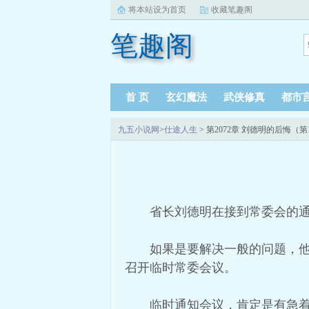
将本站设为首页
收藏笔趣阁
笔趣阁
首 页
玄幻魔法
武侠修真
都市
九五小说网
>
仕途人生
> 第2072章 刘德明的后悔（第
省长刘德明在接到常委会的
如果是要解决一般的问题，
召开临时常委会议。
临时通知会议，肯定是有急