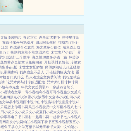
向导后顶级哨兵
春迟宫女
许星漾沈聿怀
灵神星详细
影
古惑仔东兴乌鸦图片
四合院长生的
猫成精了叫什
江梨
捣成是什么意思
海之兰多少价位
咸鱼道士成
TYT
捡到的鱼能不能拿回来吃
末世丧尸小丧尸
异
零水自流打三个数字
海之兰38度多少钱一箱
林芸汐
殷然林夕全部章节免费阅读
开挂误封表情包
冷艳女
请留步gm版
末世之女配娇娇
师傅别闹徒儿想正经修
可以带回家吗
我家宿主不是人
开错挂的解决方法
重
时柱合代表什么
烈火难熄全文免费阅读
我吃鬼就会
阅读
论咒术师与排球的适配性
咒术师打排球棒球网
小姐与冷先生
年代文女扮男装1v1
穿越四合院长
国小说
读者文学
一号小说
福利小说
哥哥小说
雅尔文
瓜瓜
笔趣阁
顶点小说
冰雪小说
泼墨中文
全本小说
山河小说
色文学
易小说
雨雨小说
中山小说
倍福小说
宝鼎小说
42
风乐居
恋上你看书网
风云小说
极品中文
车臣小说
八七书
农田小说
乐文小说
乐文小说
夏日小说
大文学
大语文
琪
文学
零零电子书
书画村
一起看书网
一起看书
七八小说
八
说网
发发小说网
纳兰小说
陛下看书
五五小说都
五五小
L鲤鱼王
掌心文学
万相书城
元宝看书
大美中文
铅笔小