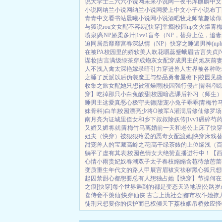
说
大学士
三六六小说网
未来小说网
一夜书库
麒麟中文
小说网
纳兰小说网
纳兰小说网
爱上中文
小子小说
布丁
青青中文
看书站
晨曦小说网
小说酒吧
牧龙师
笔趣读
你
与狐说
rou文女配不容易[快穿]
幸瘾|校园np
文火煨青梅
喷泉|高NP
娇柔多汁|1vv1
盲冬（NP，替身上位，追
迫同居后
靡靡宫春深
纵情（NP）
快穿之睡遍男神(nph
在被PA
校园里的娇软美人
吹花嚼蕊
蹙蛾眉|古言
失贞|
谋妆|古言
满级绿茶穿成炮灰女配
穿成男主的炮灰前
人不浅
入禽太深
艳嫁录
暗引力
穿进兽人世界被各种吃
之睡了反派以后
伪装魔王与祭品勇者
屋檐下|校园
见微
收集之旅
女配她只想被渣
燥雨|校园
强行侵占|骨科/强
穿】吃掉那只小白兔
酸甜|校园暗恋
课后补习（师生
睡男主
这爱真恶心
极守夫德|甜宠
小兔子乖乖|青梅竹
妹骨科)
白羊|校园
漂亮少将O被军A灌满后
修仙修罗场 
南
月亮为证
城里侄女和乡下叔叔
除妖传|1vv1
碾碎芍药
又娇又媚
将就|青梅竹马
离婚前一天和老公上床了
快穿
姐夫
（快穿）被狠狠疼爱的恶毒女配
渡她|快穿
床戏
甜宠
兽人的宝藏
高岭之花|高干
绿茶婊的上位
缘浅（百
躺平了
虚有其表|校园
色情女大绝赞直播进行中！
【
心情小雨
贵妃奴
春潮
双子太子
春枝嫋嫋
含苞待放
芭蕾
变质
重生年代文的路人甲
展宫眉
袚灾祛秽
黑心狐只想
起囚禁
甜心都想要
总有人想独占她
【快穿】节操何在
之痕
[快穿]每个世界遇到的都是变态
天造地设|公路
岁
喜侍妾
不羡仙|快穿仙侠 古言
上流社会|都市权斗
她撩
徒刑
只想要你的保护而已
权倾天下
荔枝姻
吊桥效应
怪