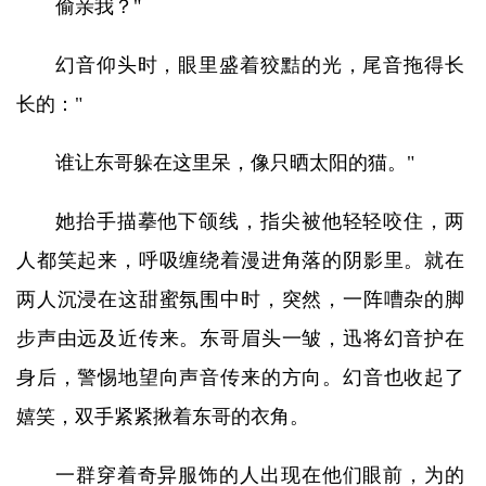
偷亲我？"
幻音仰头时，眼里盛着狡黠的光，尾音拖得长
长的："
谁让东哥躲在这里呆，像只晒太阳的猫。"
她抬手描摹他下颌线，指尖被他轻轻咬住，两
人都笑起来，呼吸缠绕着漫进角落的阴影里。就在
两人沉浸在这甜蜜氛围中时，突然，一阵嘈杂的脚
步声由远及近传来。东哥眉头一皱，迅将幻音护在
身后，警惕地望向声音传来的方向。幻音也收起了
嬉笑，双手紧紧揪着东哥的衣角。
一群穿着奇异服饰的人出现在他们眼前，为的