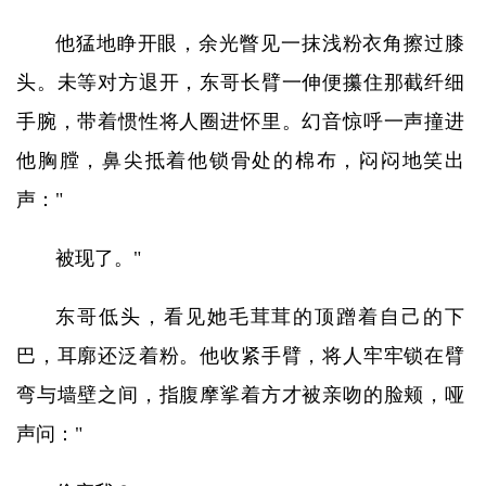
他猛地睁开眼，余光瞥见一抹浅粉衣角擦过膝
头。未等对方退开，东哥长臂一伸便攥住那截纤细
手腕，带着惯性将人圈进怀里。幻音惊呼一声撞进
他胸膛，鼻尖抵着他锁骨处的棉布，闷闷地笑出
声："
被现了。"
东哥低头，看见她毛茸茸的顶蹭着自己的下
巴，耳廓还泛着粉。他收紧手臂，将人牢牢锁在臂
弯与墙壁之间，指腹摩挲着方才被亲吻的脸颊，哑
声问："