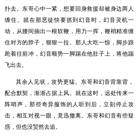
扑去。东哥心中一紧，想要回身救援却被身边两人
缠住。就在那恶徒快要抓到幻音时，幻音灵机一
动，从腰间抽出一根软鞭，用力一挥，鞭梢精准缠
住对方的脖子，狠狠一拉。那人大吃一惊，脚步踉
跄着往前冲，幻音顺势一脚踢在他肚子上，将他踹
飞出去。
其余人见状，攻势更猛。东哥和幻音背靠背，
配合默契，渐渐占据上风。就在这时，远处传来一
阵哨声，那些奇异服饰的人听到后，立刻停止攻
击，相互对视一眼，竟迅撤离。东哥和幻音有些疑
惑，但也没贸然去追。