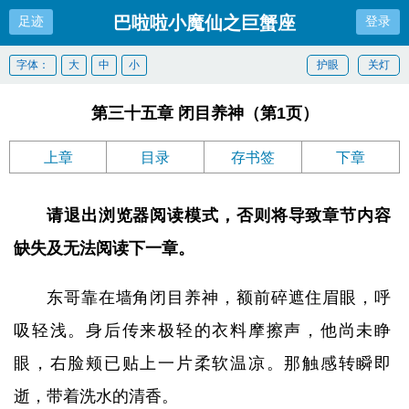
巴啦啦小魔仙之巨蟹座
足迹
登录
字体：
大
中
小
护眼
关灯
第三十五章 闭目养神（第1页）
上章
目录
存书签
下章
请退出浏览器阅读模式，否则将导致章节内容
缺失及无法阅读下一章。
东哥靠在墙角闭目养神，额前碎遮住眉眼，呼
吸轻浅。身后传来极轻的衣料摩擦声，他尚未睁
眼，右脸颊已贴上一片柔软温凉。那触感转瞬即
逝，带着洗水的清香。