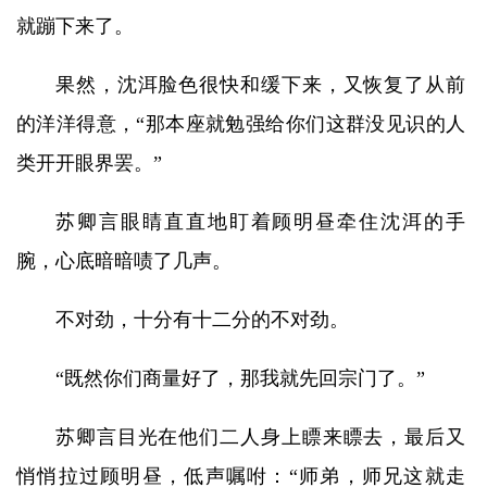
就蹦下来了。
果然，沈洱脸色很快和缓下来，又恢复了从前
的洋洋得意，“那本座就勉强给你们这群没见识的人
类开开眼界罢。”
苏卿言眼睛直直地盯着顾明昼牵住沈洱的手
腕，心底暗暗啧了几声。
不对劲，十分有十二分的不对劲。
“既然你们商量好了，那我就先回宗门了。”
苏卿言目光在他们二人身上瞟来瞟去，最后又
悄悄拉过顾明昼，低声嘱咐：“师弟，师兄这就走