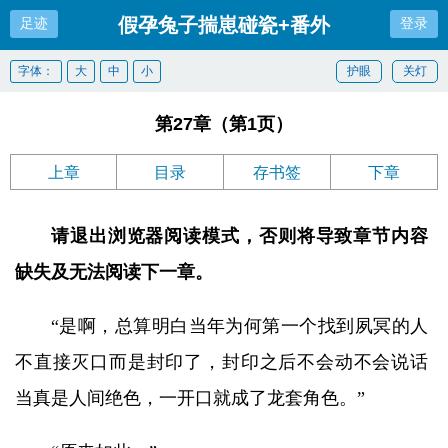
假孕兔子揣崽碰瓷+番外
足迹
登录
字体：
大
中
小
护眼
关灯
第27章（第1页）
上章
目录
存书签
下章
请退出浏览器阅读模式，否则将导致章节内容
缺失及无法阅读下一章。
“是啊，总算明白当年为何第一个找到夙冥的人
不直接灭口而是封印了，封印之后不会动不会说话
当真是人间绝色，一开口就成了龙套角色。”