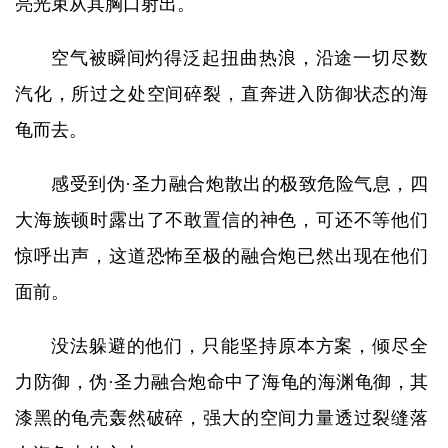
亮光束从其胸口射出。
空气被瞬间灼得泛起扭曲热浪，沿途一切尽数
汽化，所过之处空间碎裂，直奔进入防御状态的海
龟而去。
感受到伪·圣力融合炮散出的极致危险气息，四
大海族顿时露出了不敢置信的神色，可还不等他们
惊呼出声，这道恐怖至极的融合炮已然出现在他们
面前。
没法躲避的他们，只能坚持原本方案，倾尽全
力防御，伪·圣力融合炮命中了海龟的海渊龟御，其
漆黑的龟壳轰然破碎，强大的空间力量透过裂缝落