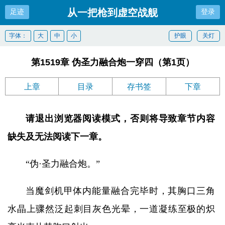
从一把枪到虚空战舰
足迹
登录
字体：
大
中
小
护眼
关灯
第1519章 伪圣力融合炮一穿四（第1页）
上章
目录
存书签
下章
请退出浏览器阅读模式，否则将导致章节内容
缺失及无法阅读下一章。
“伪·圣力融合炮。”
当魔剑机甲体内能量融合完毕时，其胸口三角
水晶上骤然泛起刺目灰色光晕，一道凝练至极的炽