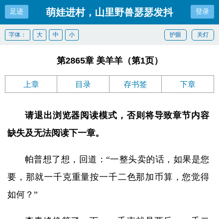
萌娃进村，山里野兽瑟瑟发抖
足迹
登录
字体：
大
中
小
护眼
关灯
第2865章 美羊羊（第1页）
上章
目录
存书签
下章
请退出浏览器阅读模式，否则将导致章节内容
缺失及无法阅读下一章。
帕普想了想，回道：“一整头卖的话，如果是您
要，那就一千克重量按一千二色那加币算，您觉得
如何？”